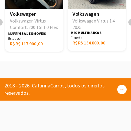
Volkswagen
Volkswagen
Volkswagen Virtus 1.4
Volkswagen Virtus
2025
Comfort. 200 TSI 1.0 Flex
12V Aut 2025
MR2 MULTIMARCAS
MJ PRIME AUTOMOVEIS
Floresta -
Estados -
R$
R$ 134.800,00
R$
R$ 117.900,00
2018 - 2026. CatarinaCarros, todos os direitos
reservados.
Comprar
Carros usados e seminovos