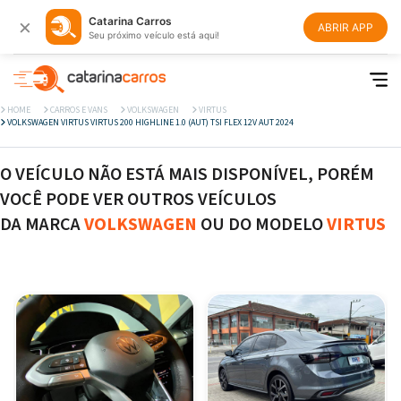
×
Catarina Carros
ABRIR APP
Seu próximo veículo está aqui!
HOME
CARROS E VANS
VOLKSWAGEN
VIRTUS
VOLKSWAGEN VIRTUS VIRTUS 200 HIGHLINE 1.0 (AUT) TSI FLEX 12V AUT 2024
O VEÍCULO NÃO ESTÁ MAIS DISPONÍVEL, PORÉM
VOCÊ PODE VER OUTROS VEÍCULOS
DA MARCA
VOLKSWAGEN
OU DO MODELO
VIRTUS