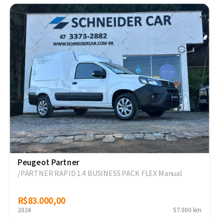
Peugeot Partner
/PARTNER RAPID 1.4 BUSINESS PACK FLEX Manual
R$83.000,00
R$83.000,00
2024
57.000 km