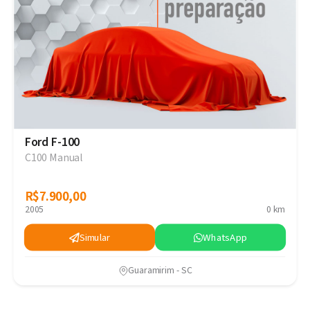
Ford F-100
C100 Manual
R$7.900,00
R$7.900,00
2005
0 km
Simular
WhatsApp
Guaramirim - SC