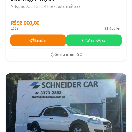
Allspac 250 TSI 1.4 Flex Automático
R$96.000,00
R$96.000,00
2018
81.000 km
Simular
WhatsApp
Guaramirim - SC