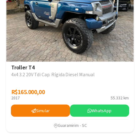
Troller T4
4x4 3.2 20V Tdi Cap. Rígida Diesel Manual
R$165.000,00
R$165.000,00
2017
55.332 km
Simular
WhatsApp
Guaramirim - SC