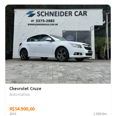
Chevrolet Cruze
Automático
R$54.900,00
R$54.900,00
2013
1.000 km