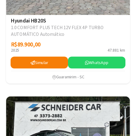
Hyundai HB20S
1.0 COMFORT PLUS TECH 12V FLEX 4P TURBO
AUTOMÁTICO Automático
R$89.900,00
R$89.900,00
2025
47.881 km
Simular
WhatsApp
Guaramirim - SC