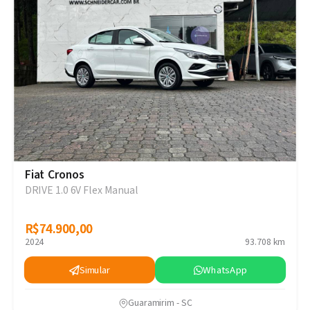
Fiat Cronos
DRIVE 1.0 6V Flex Manual
R$74.900,00
R$74.900,00
2024
93.708 km
Simular
WhatsApp
Guaramirim - SC