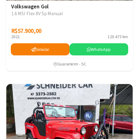
Volkswagen Gol
1.6 MSI Flex 8V 5p Manual
R$57.900,00
R$57.900,00
2022
120.473 km
Simular
WhatsApp
Guaramirim - SC