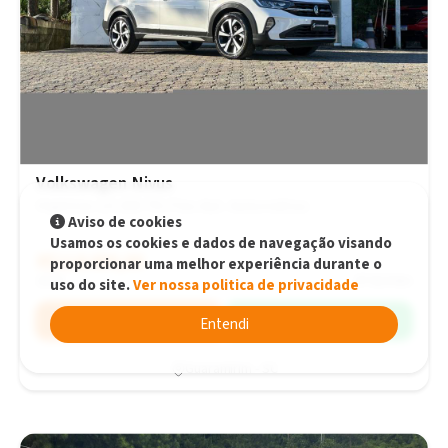
Volkswagen Nivus
Highline 1.0 200 TSI Flex Aut. Automático
Aviso de cookies
Usamos os cookies e dados de navegação visando
R$118.000,00
R$118.000,00
proporcionar uma melhor experiência durante o
2024
47.614 km
uso do site.
Ver nossa politica de privacidade
Simular
WhatsApp
Entendi
Guaramirim - SC