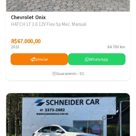
Chevrolet Onix
HATCH LT 1.0 12V Flex 5p Mec. Manual
R$67.000,00
R$67.000,00
2023
84.700 km
Simular
WhatsApp
Guaramirim - SC