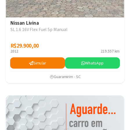
Nissan Livina
SL 1.6 16V Flex Fuel 5p Manual
R$29.900,00
R$29.900,00
2012
219.557 km
Simular
WhatsApp
Guaramirim - SC