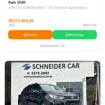
Ram 3500
LIMITED LONGHORN 6.7 TB CD Diesel Automático
R$375.000,00
R$375.000,00
2022
46.077 km
Simular
WhatsApp
Guaramirim - SC