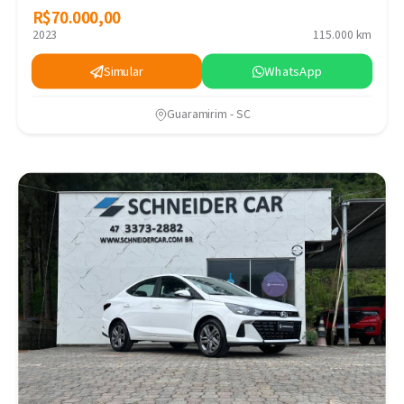
R$70.000,00
R$70.000,00
2023
115.000 km
Simular
WhatsApp
Guaramirim - SC