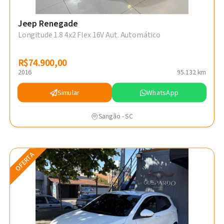
Jeep Renegade
Longitude 1.8 4x2 Flex 16V Aut. Automático
R$74.900,00
R$74.900,00
2016
95.132 km
Simular
WhatsApp
Sangão - SC
OFERTA