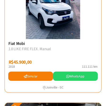
Fiat Mobi
1.0 LIKE FIRE FLEX . Manual
R$45.900,00
R$45.900,00
2018
111.111 km
Simular
WhatsApp
Joinville - SC