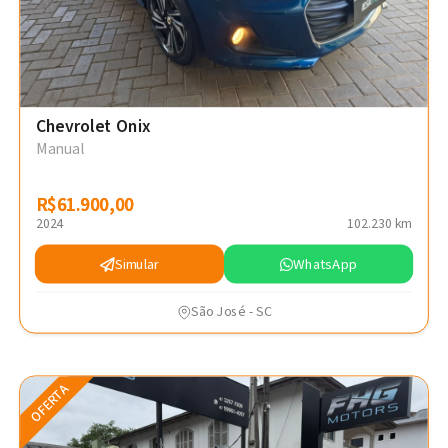
Chevrolet Onix
Manual
R$61.900,00
R$61.900,00
2024
102.230 km
Simular
WhatsApp
São José - SC
OFERTA