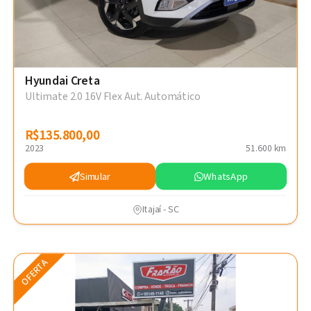
Hyundai Creta
Ultimate 2.0 16V Flex Aut. Automático
R$135.800,00
R$135.800,00
2023
51.600 km
Simular
WhatsApp
Itajaí - SC
OFERTA