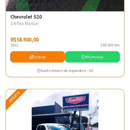
Chevrolet S10
2.4 flex Manual
R$58.900,00
R$58.900,00
2011
195.000 km
Simular
WhatsApp
Santo Amaro da Imperatriz - SC
OFERTA