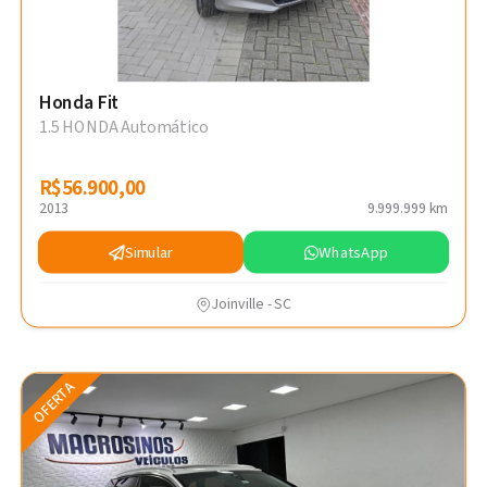
Honda Fit
1.5 HONDA Automático
R$56.900,00
R$56.900,00
2013
9.999.999 km
Simular
WhatsApp
Joinville - SC
OFERTA