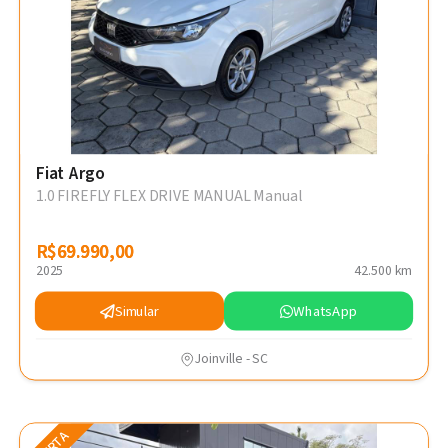
Fiat Argo
1.0 FIREFLY FLEX DRIVE MANUAL Manual
R$69.990,00
R$69.990,00
2025
42.500 km
Simular
WhatsApp
Joinville - SC