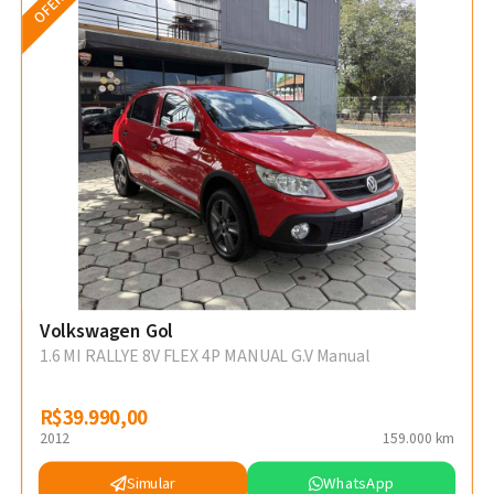
OFERTA
Volkswagen Gol
1.6 MI RALLYE 8V FLEX 4P MANUAL G.V Manual
R$39.990,00
R$39.990,00
2012
159.000 km
Simular
WhatsApp