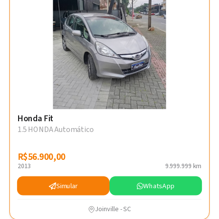
Honda Fit
1.5 HONDA Automático
R$56.900,00
R$56.900,00
2013
9.999.999 km
Simular
WhatsApp
Joinville - SC