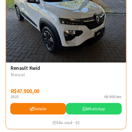
Renault Kwid
Manual
R$47.900,00
R$47.900,00
2023
60.900 km
Simular
WhatsApp
São José - SC