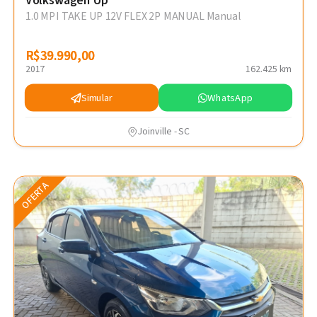
Volkswagen Up
1.0 MPI TAKE UP 12V FLEX 2P MANUAL Manual
R$39.990,00
R$39.990,00
2017
162.425 km
Simular
WhatsApp
Joinville - SC
OFERTA