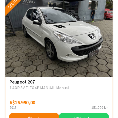
OFERTA
Peugeot 207
1.4 XR 8V FLEX 4P MANUAL Manual
R$26.990,00
R$26.990,00
2013
151.000 km