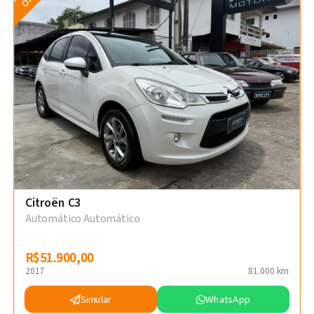
Citroën C3
Automático Automático
R$51.900,00
R$51.900,00
2017
81.000 km
Simular
WhatsApp