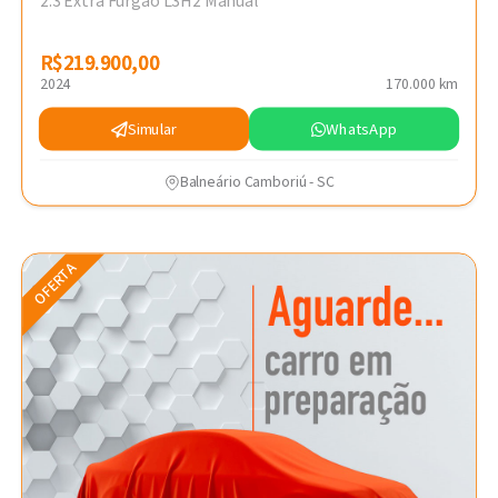
2.3 Extra Furgão L3H2 Manual
R$219.900,00
R$219.900,00
2024
170.000 km
Simular
WhatsApp
Balneário Camboriú - SC
OFERTA