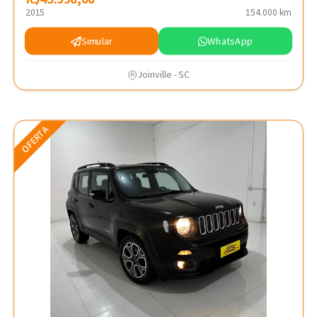
2015
154.000 km
Simular
WhatsApp
Joinville - SC
OFERTA