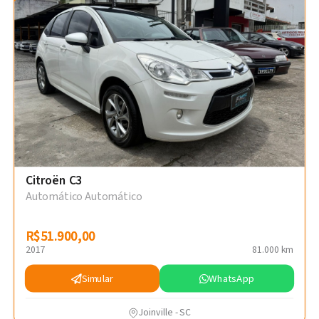
Citroën C3
Automático Automático
R$51.900,00
R$51.900,00
2017
81.000 km
Simular
WhatsApp
Joinville - SC