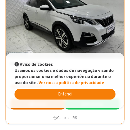
Peugeot 3008
Aviso de cookies
Usamos os cookies e dados de navegação visando
Griffe 1.6 Turbo Aut. Teto solar Automático
proporcionar uma melhor experiência durante o
uso do site.
Ver nossa politica de privacidade
R$104.990,00
R$104.990,00
2018
93.450 km
Entendi
Simular
WhatsApp
Canoas - RS