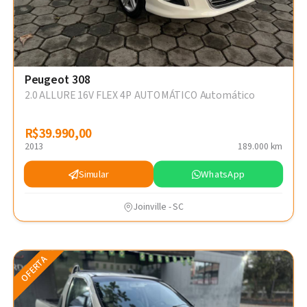
Peugeot 308
2.0 ALLURE 16V FLEX 4P AUTOMÁTICO Automático
R$39.990,00
R$39.990,00
2013
189.000 km
Simular
WhatsApp
Joinville - SC
OFERTA