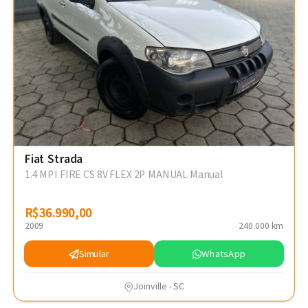
Fiat Strada
1.4 MPI FIRE CS 8V FLEX 2P MANUAL Manual
R$36.990,00
R$36.990,00
2009
240.000 km
Simular
WhatsApp
Joinville - SC