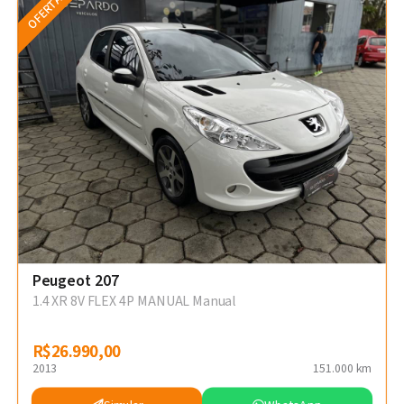
OFERTA
Peugeot 207
1.4 XR 8V FLEX 4P MANUAL Manual
R$26.990,00
R$26.990,00
2013
151.000 km