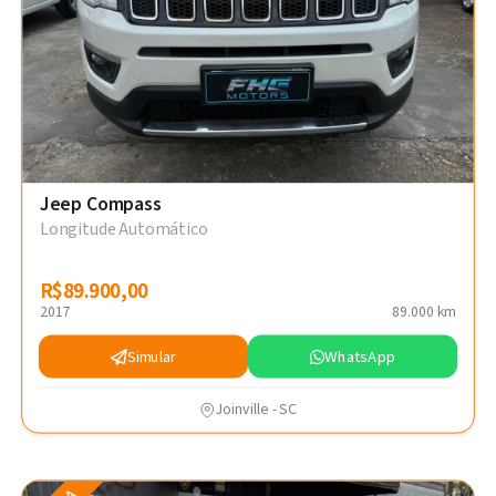
Jeep Compass
Longitude Automático
R$89.900,00
R$89.900,00
2017
89.000 km
Simular
WhatsApp
Joinville - SC