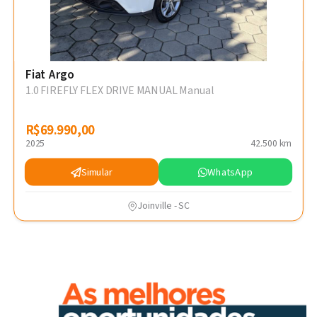
Fiat Argo
1.0 FIREFLY FLEX DRIVE MANUAL Manual
R$69.990,00
R$69.990,00
2025
42.500 km
Simular
WhatsApp
Joinville - SC