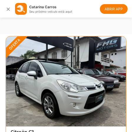
×
Catarina Carros
Filtrar
Ordenar
ABRIR APP
Seu próximo veículo está aqui!
OFERTA