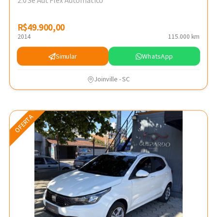
2.0 Se Aut Flex Automático
R$49.900,00
R$49.900,00
2014
115.000 km
Simular
WhatsApp
Joinville - SC
OFERTA