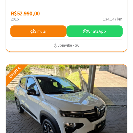
R$52.990,00
R$52.990,00
2016
134.147 km
Simular
WhatsApp
Joinville - SC
OFERTA