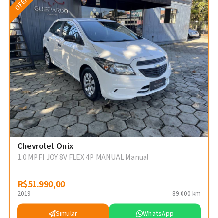
OFERTA
Chevrolet Onix
1.0 MPFI JOY 8V FLEX 4P MANUAL Manual
R$51.990,00
R$51.990,00
2019
89.000 km
Simular
WhatsApp