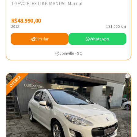
1.0 EVO FLEX LIKE. MANUAL Manual
R$48.990,00
R$48.990,00
2022
131.000 km
Simular
WhatsApp
Joinville - SC
OFERTA