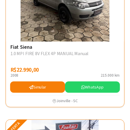
Fiat Siena
1.0 MPI FIRE 8V FLEX 4P MANUAL Manual
R$22.990,00
R$22.990,00
2008
215.000 km
Simular
WhatsApp
Joinville - SC
OFERTA