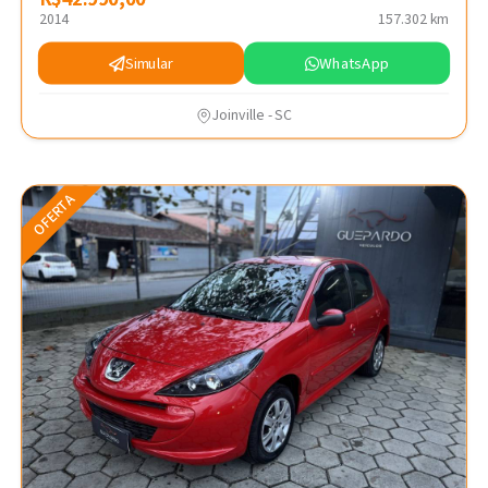
2014
157.302 km
Simular
WhatsApp
Joinville - SC
OFERTA