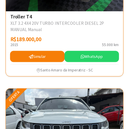
Troller T4
XLT 3.2 4X4 20V TURBO INTERCOOLER DIESEL 2P
MANUAL Manual
R$189.000,00
R$189.000,00
2015
55.000 km
Simular
WhatsApp
Santo Amaro da Imperatriz - SC
OFERTA