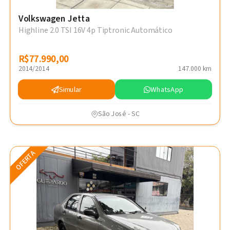
Volkswagen Jetta
Highline 2.0 TSI 16V 4p Tiptronic Automático
R$77.990,00
R$77.990,00
2014/2014
147.000 km
Simular
WhatsApp
São José - SC
OFERTA