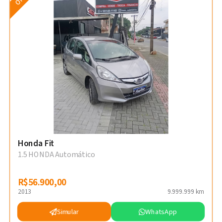
Honda Fit
1.5 HONDA Automático
R$56.900,00
R$56.900,00
2013
9.999.999 km
Simular
WhatsApp