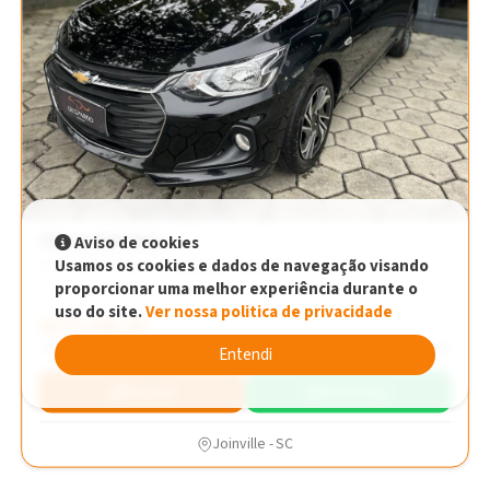
Chevrolet Onix
Aviso de cookies
Usamos os cookies e dados de navegação visando
1.0 FLEX PLUS LT MANUAL Manual
proporcionar uma melhor experiência durante o
uso do site.
Ver nossa politica de privacidade
R$73.990,00
R$73.990,00
2024
47.614 km
Entendi
Simular
WhatsApp
Joinville - SC