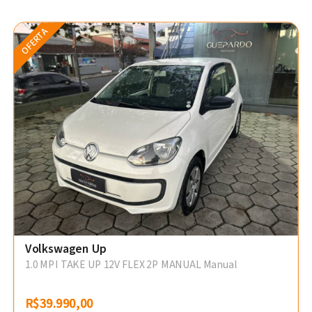
OFERTA
Volkswagen Up
1.0 MPI TAKE UP 12V FLEX 2P MANUAL Manual
R$39.990,00
R$39.990,00