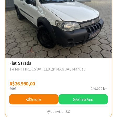
Fiat Strada
1.4 MPI FIRE CS 8V FLEX 2P MANUAL Manual
R$36.990,00
R$36.990,00
2009
240.000 km
Simular
WhatsApp
Joinville - SC