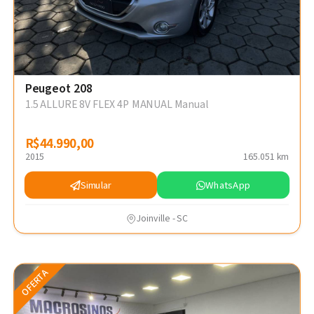
Peugeot 208
1.5 ALLURE 8V FLEX 4P MANUAL Manual
R$44.990,00
R$44.990,00
2015
165.051 km
Simular
WhatsApp
Joinville - SC
OFERTA