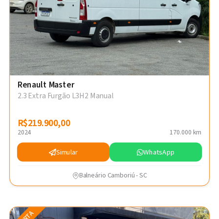
Renault Master
2.3 Extra Furgão L3H2 Manual
R$219.900,00
R$219.900,00
2024
170.000 km
Simular
WhatsApp
Balneário Camboriú - SC