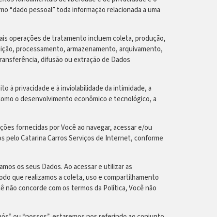
omo “dado pessoal” toda informação relacionada a uma
ais operações de tratamento incluem coleta, produção,
ribuição, processamento, armazenamento, arquivamento,
transferência, difusão ou extração de Dados
à privacidade e à inviolabilidade da intimidade, a
 como o desenvolvimento econômico e tecnológico, a
ações fornecidas por Você ao navegar, acessar e/ou
s pelo Catarina Carros Serviços de Internet, conforme
samos os seus Dados. Ao acessar e utilizar as
odo que realizamos a coleta, uso e compartilhamento
 não concorde com os termos da Política, Você não
ós” ou “nossos”, estaremos nos referindo ao conjunto