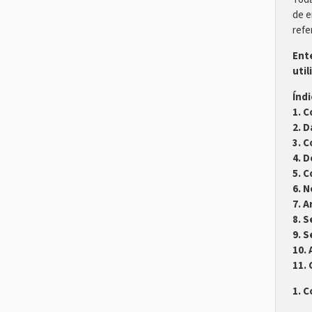
de e
refe
Ent
util
Índi
1. 
2. 
3. 
4. D
5. 
6. N
7. 
8. S
9. 
10. 
11.
1. 