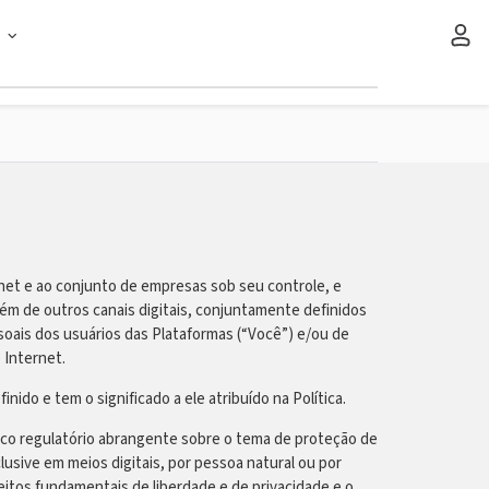
s
rnet e ao conjunto de empresas sob seu controle, e
ém de outros canais digitais, conjuntamente definidos
oais dos usuários das Plataformas (“Você”) e/ou de
 Internet.
nido e tem o significado a ele atribuído na Política.
arco regulatório abrangente sobre o tema de proteção de
usive em meios digitais, por pessoa natural ou por
reitos fundamentais de liberdade e de privacidade e o