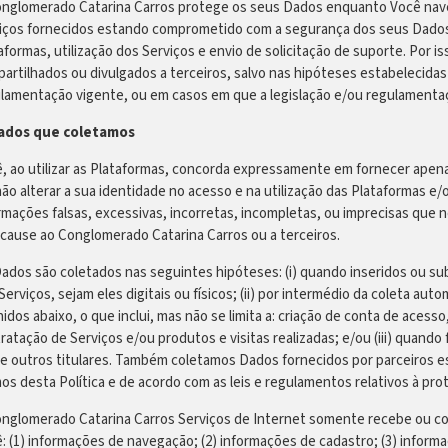
nglomerado Catarina Carros protege os seus Dados enquanto Você navega
iços fornecidos estando comprometido com a segurança dos seus Dado
aformas, utilização dos Serviços e envio de solicitação de suporte. Por i
artilhados ou divulgados a terceiros, salvo nas hipóteses estabelecidas 
lamentação vigente, ou em casos em que a legislação e/ou regulamenta
Dados que coletamos
, ao utilizar as Plataformas, concorda expressamente em fornecer apena
ão alterar a sua identidade no acesso e na utilização das Plataformas e/
rmações falsas, excessivas, incorretas, incompletas, ou imprecisas que n
 cause ao Conglomerado Catarina Carros ou a terceiros.
ados são coletados nas seguintes hipóteses: (i) quando inseridos ou s
Serviços, sejam eles digitais ou físicos; (ii) por intermédio da coleta a
nidos abaixo, o que inclui, mas não se limita a: criação de conta de aces
ratação de Serviços e/ou produtos e visitas realizadas; e/ou (iii) quando
e outros titulares. Também coletamos Dados fornecidos por parceiros e
os desta Política e de acordo com as leis e regulamentos relativos à pr
nglomerado Catarina Carros Serviços de Internet somente recebe ou col
: (1) informações de navegação; (2) informações de cadastro; (3) informa