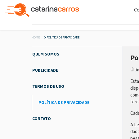
C
HOME
POLÍTICA DE PRIVACIDADE
QUEM SOMOS
Po
Últi
PUBLICIDADE
Esta
TERMOS DE USO
disp
como
terc
POLÍTICA DE PRIVACIDADE
Cada
CONTATO
A Le
dado
pess