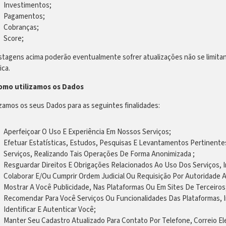
Investimentos;
Pagamentos;
Cobranças;
Score;
istagens acima poderão eventualmente sofrer atualizações não se limitan
ica.
Como utilizamos os Dados
izamos os seus Dados para as seguintes finalidades:
Aperfeiçoar O Uso E Experiência Em Nossos Serviços;
Efetuar Estatísticas, Estudos, Pesquisas E Levantamentos Pertinent
Serviços, Realizando Tais Operações De Forma Anonimizada ;
Resguardar Direitos E Obrigações Relacionados Ao Uso Dos Serviços, In
Colaborar E/Ou Cumprir Ordem Judicial Ou Requisição Por Autoridade A
Mostrar A Você Publicidade, Nas Plataformas Ou Em Sites De Terceiros
Recomendar Para Você Serviços Ou Funcionalidades Das Plataformas, In
Identificar E Autenticar Você;
Manter Seu Cadastro Atualizado Para Contato Por Telefone, Correio El