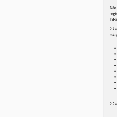
Não 
regi
Info
2.1 
este
2.2 