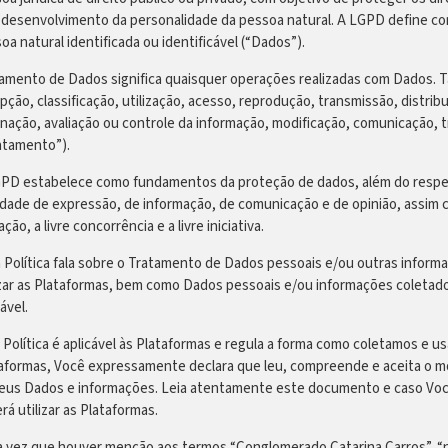
e desenvolvimento da personalidade da pessoa natural. A LGPD define c
oa natural identificada ou identificável (“Dados”).
amento de Dados significa quaisquer operações realizadas com Dados. T
pção, classificação, utilização, acesso, reprodução, transmissão, dist
inação, avaliação ou controle da informação, modificação, comunicação, 
atamento”).
PD estabelece como fundamentos da proteção de dados, além do respeito 
rdade de expressão, de informação, de comunicação e de opinião, assim
ção, a livre concorrência e a livre iniciativa.
 Política fala sobre o Tratamento de Dados pessoais e/ou outras inform
izar as Plataformas, bem como Dados pessoais e/ou informações coletado
ável.
 Política é aplicável às Plataformas e regula a forma como coletamos e u
aformas, Você expressamente declara que leu, compreende e aceita o m
eus Dados e informações. Leia atentamente este documento e caso Você
rá utilizar as Plataformas.
 vez que houver menção aos termos “Conglomerado Catarina Carros”, “n