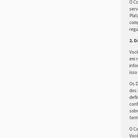
O Co
serv
Plat
comp
regu
2. 
Você
em n
info
isso
Os D
dos 
defi
cont
sobr
term
O Co
Você