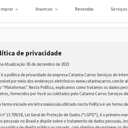
omprar
Anunciar
Revendas
Serviço
lítica de privacidade
ma Atualização: 05 de dezembro de 2023
 é a política de privacidade da empresa Catarina Carros Serviços de Inte
onível por meio dos endereços eletrônicos www.catarinacarros.com.br al
 “Plataformas”. Nesta Política, explicamos como tratamos os dados pess
eiros, fornecidos por Você ou coletados pelo Catarina Carros Serviços de
 termo iniciado em letra maiúscula utilizado nesta Política é um termo defi
i nº 13.709/18, Lei Geral de Proteção de Dados (“LGPD”), é o primeiro m
s pessoais no Brasil e dispõe sobre o tratamento de dados pessoais, incl
oa jurídica de direito público ou privado, com objetivo de proteger os di