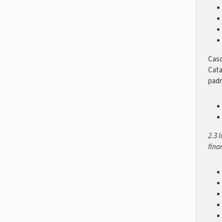
Caso
Cata
padr
2.3 
fina