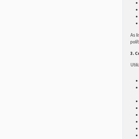
As l
polít
3. 
Util