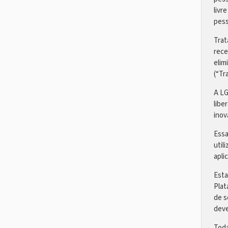
livr
pess
Trat
rece
elim
(“Tr
A LG
libe
inova
Essa
util
aplic
Esta
Plat
de s
deve
Toda