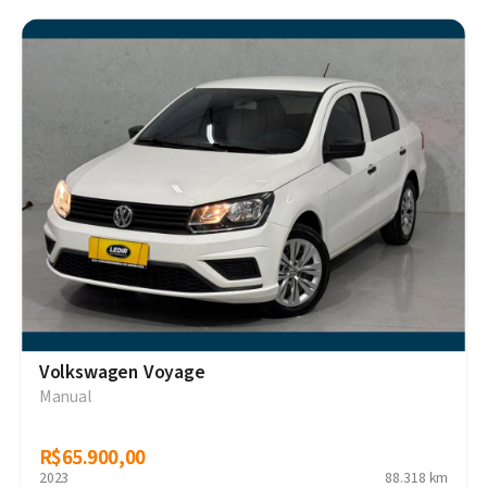
Volkswagen Voyage
Manual
R$65.900,00
R$65.900,00
2023
88.318 km