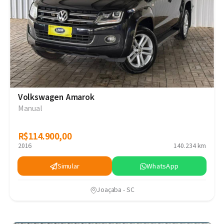
Volkswagen Amarok
Manual
R$114.900,00
R$114.900,00
2016
140.234 km
Simular
WhatsApp
Joaçaba - SC