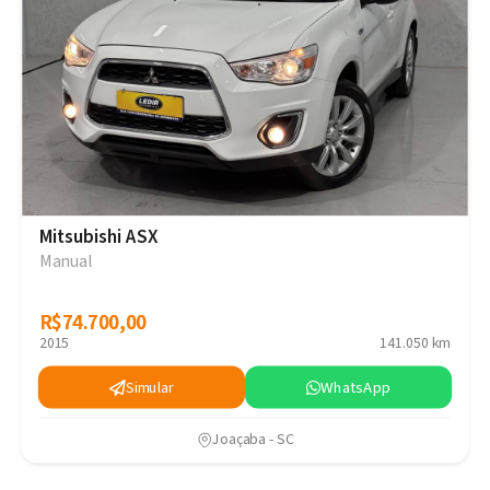
Mitsubishi ASX
Manual
R$74.700,00
R$74.700,00
2015
141.050 km
Simular
WhatsApp
Joaçaba - SC