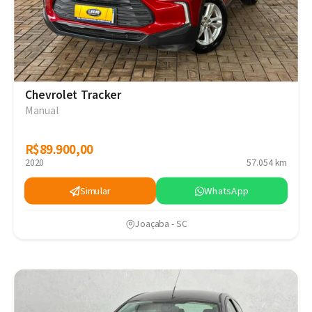
Chevrolet Tracker
Manual
R$89.900,00
R$89.900,00
2020
57.054 km
Simular
WhatsApp
Joaçaba - SC