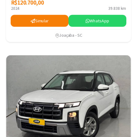
R$120.700,00
R$120.700,00
2024
39.838 km
Simular
WhatsApp
Joaçaba - SC