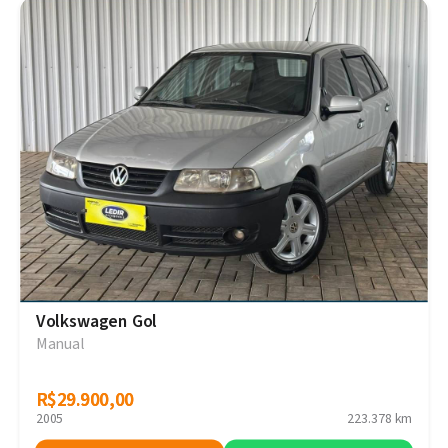
Volkswagen Gol
Manual
R$29.900,00
R$29.900,00
2005
223.378 km