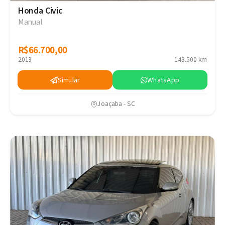
Honda Civic
Manual
R$66.700,00
R$66.700,00
2013
143.500 km
Simular
WhatsApp
Joaçaba - SC