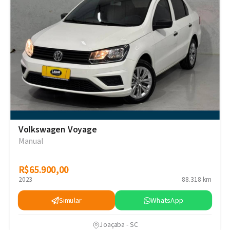
Volkswagen Voyage
Manual
R$65.900,00
R$65.900,00
2023
88.318 km
Simular
WhatsApp
Joaçaba - SC