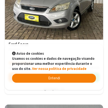
Ford Focus
Manual
Aviso de cookies
Usamos os cookies e dados de navegação visando
R$45.900,00
R$45.900,00
proporcionar uma melhor experiência durante o
2013
116.000 km
uso do site.
Ver nossa politica de privacidade
Simular
WhatsApp
Entendi
Joaçaba - SC