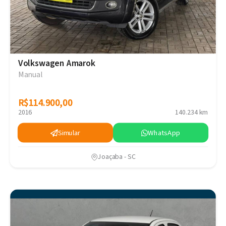
Volkswagen Amarok
Manual
R$114.900,00
R$114.900,00
2016
140.234 km
Simular
WhatsApp
Joaçaba - SC