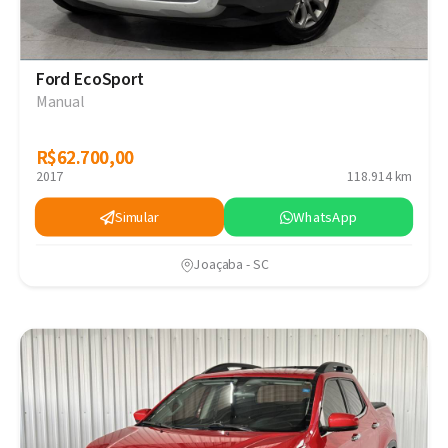
Ford EcoSport
Manual
R$62.700,00
R$62.700,00
2017
118.914 km
Simular
WhatsApp
Joaçaba - SC