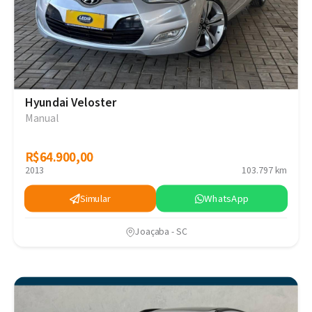
Hyundai Veloster
Manual
R$64.900,00
R$64.900,00
2013
103.797 km
Simular
WhatsApp
Joaçaba - SC