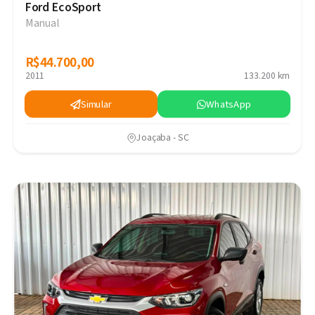
Ford EcoSport
Manual
R$44.700,00
R$44.700,00
2011
133.200 km
Simular
WhatsApp
Joaçaba - SC