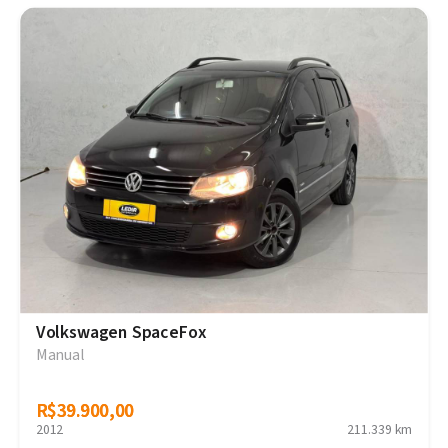
Volkswagen SpaceFox
Manual
R$39.900,00
R$39.900,00
2012
211.339 km