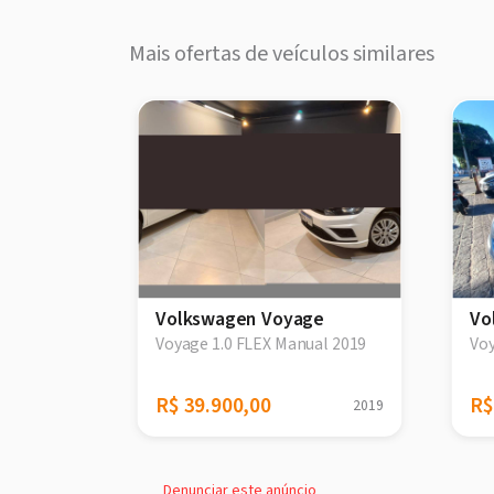
Mais ofertas de veículos similares
e
Volkswagen Voyage
Vo
ine 1.6
Voyage 1.0 FLEX Manual 2019
Vo
R$ 39.900,00
R$
2015
2019
Denunciar este anúncio