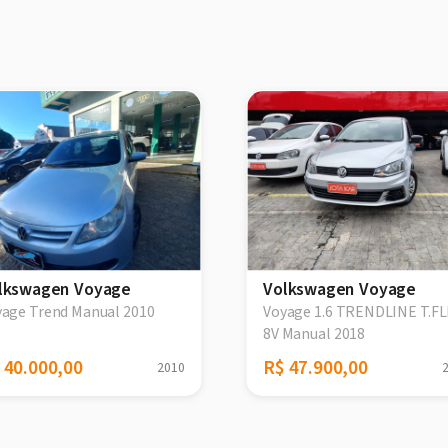
lkswagen Voyage
Volkswagen Voyage
yage Trend Manual 2010
Voyage 1.6 TRENDLINE T.F
8V Manual 2018
 40.000,00
R$ 47.900,00
2010