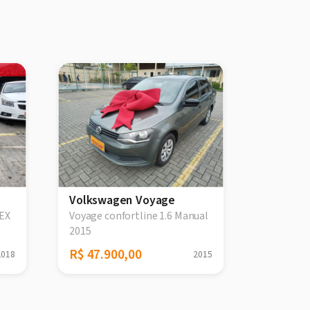
Volkswagen Voyage
Volksw
LEX
Voyage confortline 1.6 Manual
Voyage T
2015
Manual M
R$ 47.900,00
R$ 37.9
2018
2015