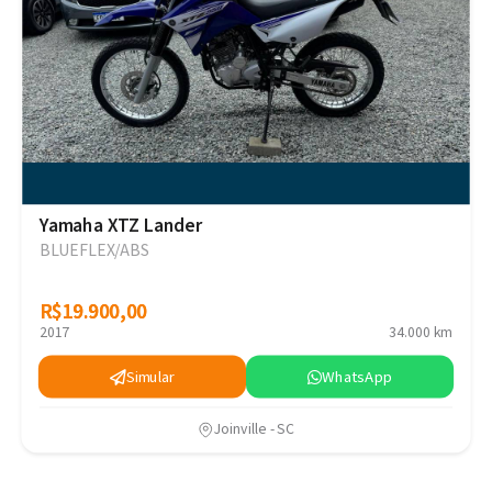
Yamaha XTZ Lander
BLUEFLEX/ABS
R$19.900,00
R$19.900,00
2017
34.000 km
Simular
WhatsApp
Joinville - SC