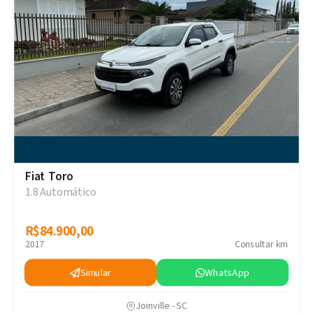
Fiat Toro
1.8 Automático
R$84.900,00
R$84.900,00
2017
Consultar km
Simular
WhatsApp
Joinville - SC