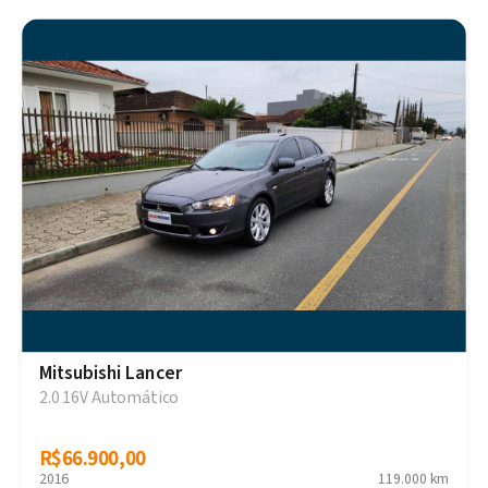
Mitsubishi Lancer
2.0 16V Automático
R$66.900,00
R$66.900,00
2016
119.000 km