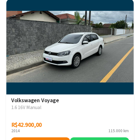
Volkswagen Voyage
1.6 16V Manual
R$42.900,00
R$42.900,00
2014
115.000 km