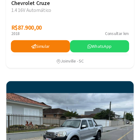
Chevrolet Cruze
1.4 16V Automático
R$87.900,00
R$87.900,00
2018
Consultar km
Simular
WhatsApp
Joinville - SC