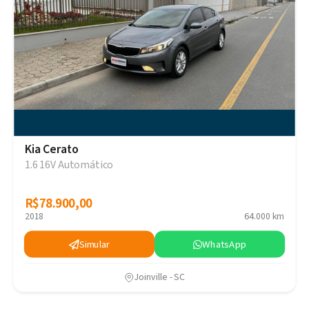
Kia Cerato
1.6 16V Automático
R$78.900,00
R$78.900,00
2018
64.000 km
Simular
WhatsApp
Joinville - SC