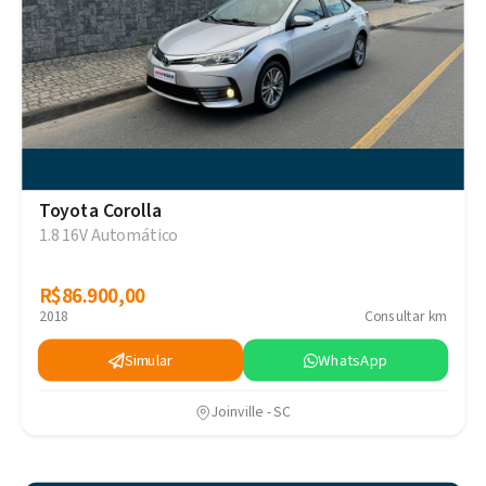
Toyota Corolla
1.8 16V Automático
R$86.900,00
R$86.900,00
2018
Consultar km
Simular
WhatsApp
Joinville - SC