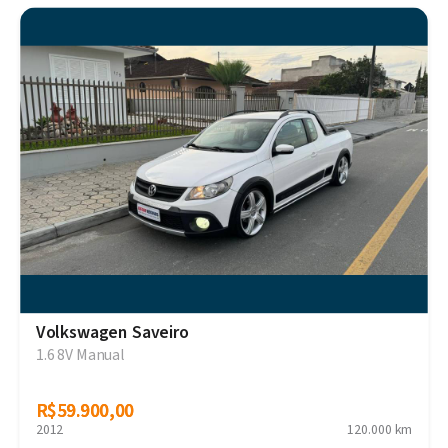
Volkswagen Saveiro
1.6 8V Manual
R$59.900,00
R$59.900,00
2012
120.000 km