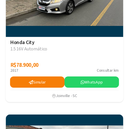
Honda City
1.5 16V Automático
R$78.900,00
R$78.900,00
2017
Consultar km
Simular
WhatsApp
Joinville - SC