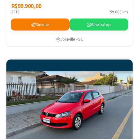
R$99.900,00
R$99.900,00
2018
59.000 km
Simular
WhatsApp
Joinville - SC