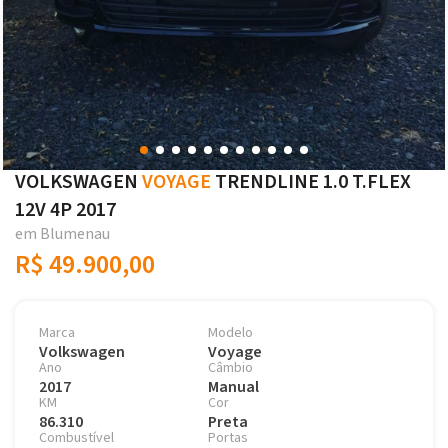
VOLKSWAGEN
VOYAGE
TRENDLINE 1.0 T.FLEX
12V 4P 2017
em Blumenau
R$ 49.900,00
Marca
Modelo
Volkswagen
Voyage
Ano
Câmbio
2017
Manual
KM
Cor
86.310
Preta
Combustível
Portas