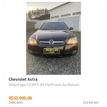
Chevrolet Astra
Advantage 2.0 MPFI 8V FlexPower 5p Manual
R$33.900,00
R$33.900,00
2008/2009
159.000 km