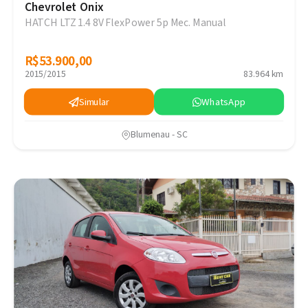
Chevrolet Onix
HATCH LTZ 1.4 8V FlexPower 5p Mec. Manual
R$53.900,00
R$53.900,00
2015/2015
83.964 km
Simular
WhatsApp
Blumenau - SC