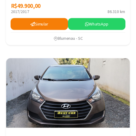
R$49.900,00
R$49.900,00
2017/2017
86.310 km
Simular
WhatsApp
Blumenau - SC