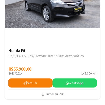
Honda Fit
EX/S/EX 1.5 Flex/Flexone 16V 5p Aut. Automático
R$55.900,00
R$55.900,00
2013/2014
147.000 km
Simular
WhatsApp
Blumenau - SC