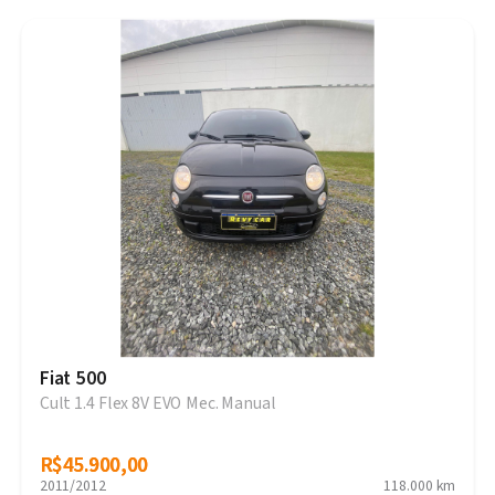
Fiat 500
Cult 1.4 Flex 8V EVO Mec. Manual
R$45.900,00
R$45.900,00
2011/2012
118.000 km