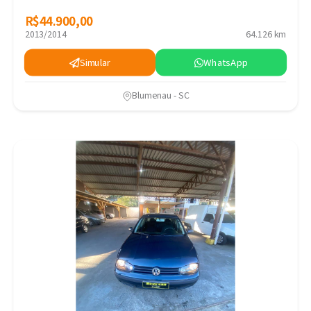
R$44.900,00
R$44.900,00
2013/2014
64.126 km
Simular
WhatsApp
Blumenau - SC