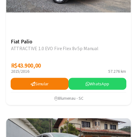
Fiat Palio
ATTRACTIVE 1.0 EVO Fire Flex 8v 5p Manual
R$43.900,00
R$43.900,00
2015/2016
57.276 km
Simular
WhatsApp
Blumenau - SC