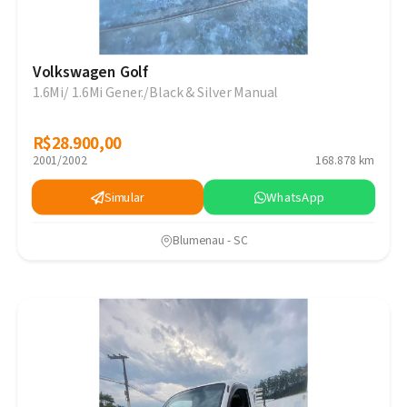
Volkswagen Golf
1.6Mi/ 1.6Mi Gener./Black & Silver Manual
R$28.900,00
R$28.900,00
2001/2002
168.878 km
Simular
WhatsApp
Blumenau - SC