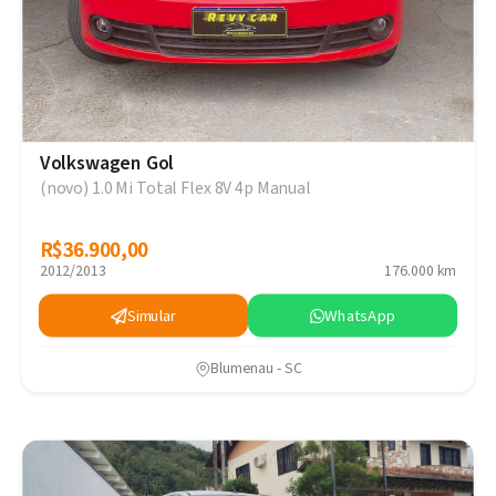
Volkswagen Gol
(novo) 1.0 Mi Total Flex 8V 4p Manual
R$36.900,00
R$36.900,00
2012/2013
176.000 km
Simular
WhatsApp
Blumenau - SC