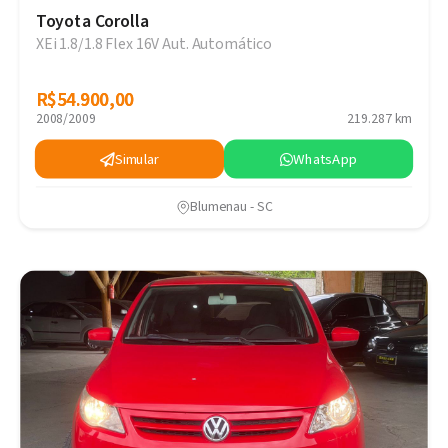
Toyota Corolla
XEi 1.8/1.8 Flex 16V Aut. Automático
R$54.900,00
R$54.900,00
2008/2009
219.287 km
Simular
WhatsApp
Blumenau - SC