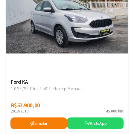
Ford KA
1.0 SE/SE Plus TiVCT Flex 5p Manual
R$53.900,00
R$53.900,00
2018/2019
45.000 km
Simular
WhatsApp