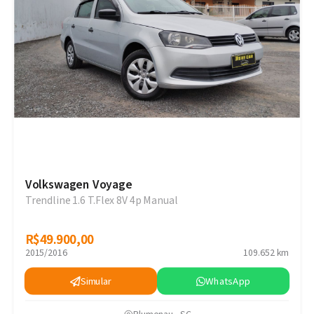
Volkswagen Voyage
Trendline 1.6 T.Flex 8V 4p Manual
R$49.900,00
R$49.900,00
2015/2016
109.652 km
Simular
WhatsApp