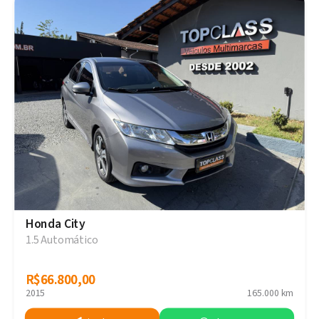
Honda City
1.5 Automático
R$66.800,00
R$66.800,00
2015
165.000 km