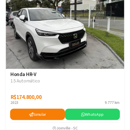
Honda HR-V
1.5 Automático
R$174.800,00
R$174.800,00
2023
9.777 km
Simular
WhatsApp
Joinville - SC