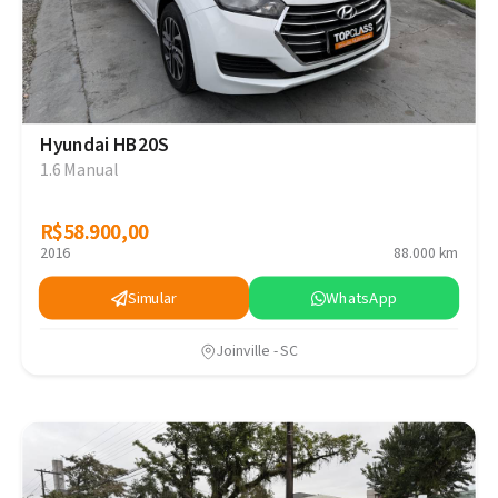
Hyundai HB20S
1.6 Manual
R$58.900,00
R$58.900,00
2016
88.000 km
Simular
WhatsApp
Joinville - SC