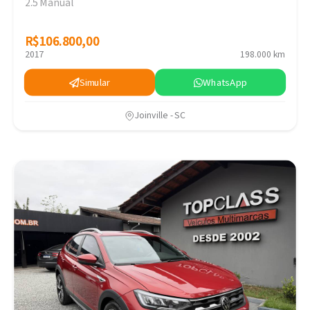
2.5 Manual
R$106.800,00
R$106.800,00
2017
198.000 km
Simular
WhatsApp
Joinville - SC