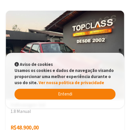
Aviso de cookies
Usamos os cookies e dados de navegação visando
proporcionar uma melhor experiência durante o
uso do site.
Ver nossa politica de privacidade
Entendi
Volkswagen Gol
1.8 Manual
R$48.900,00
R$48.900,00