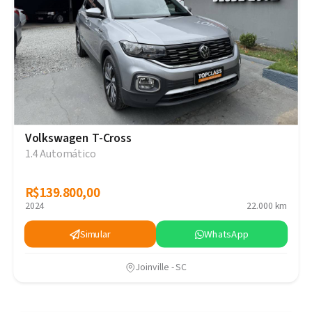
Volkswagen T-Cross
1.4 Automático
R$139.800,00
R$139.800,00
2024
22.000 km
Simular
WhatsApp
Joinville - SC