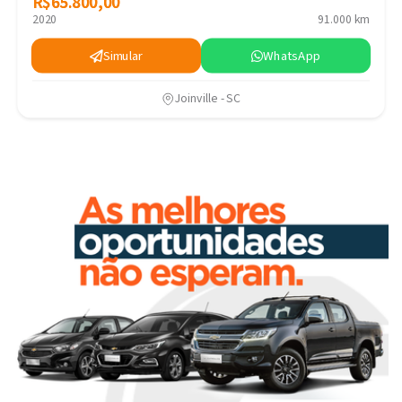
R$65.800,00
R$65.800,00
2020
91.000 km
Simular
WhatsApp
Joinville - SC