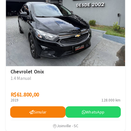
Chevrolet Onix
1.4 Manual
R$61.800,00
R$61.800,00
2019
128.000 km
Simular
WhatsApp
Joinville - SC