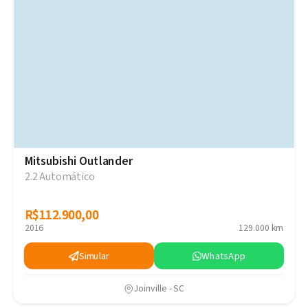
Mitsubishi Outlander
2.2 Automático
R$112.900,00
R$112.900,00
2016
129.000 km
Simular
WhatsApp
Joinville - SC