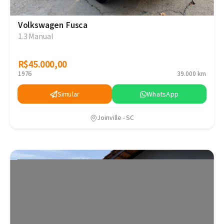
Volkswagen Fusca
1.3 Manual
R$45.000,00
R$45.000,00
1976
39.000 km
Simular
WhatsApp
Joinville - SC