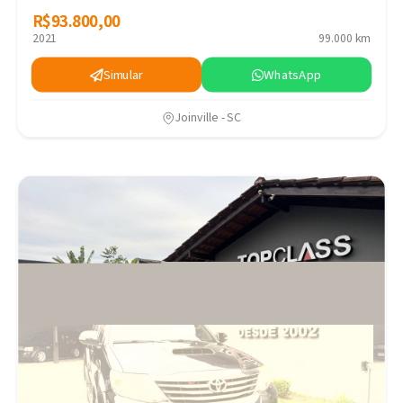
R$93.800,00
R$93.800,00
2021
99.000 km
Simular
WhatsApp
Joinville - SC