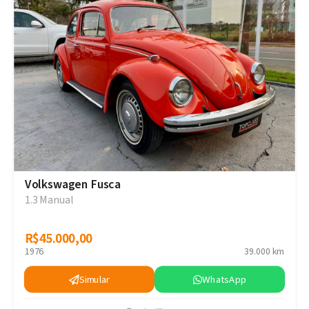
Volkswagen Fusca
1.3 Manual
R$45.000,00
R$45.000,00
1976
39.000 km
Simular
WhatsApp