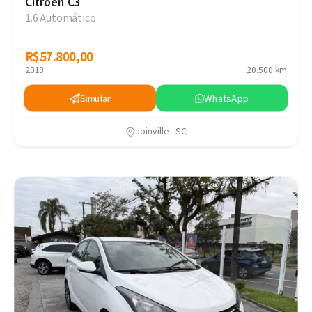
Citroën C3
1.6 Automático
R$57.800,00
R$57.800,00
2019
20.500 km
Simular
WhatsApp
Joinville - SC