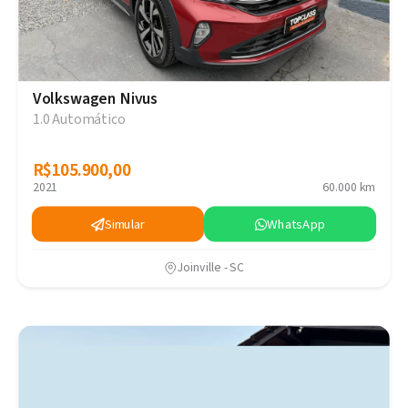
Volkswagen Nivus
1.0 Automático
R$105.900,00
R$105.900,00
2021
60.000 km
Simular
WhatsApp
Joinville - SC