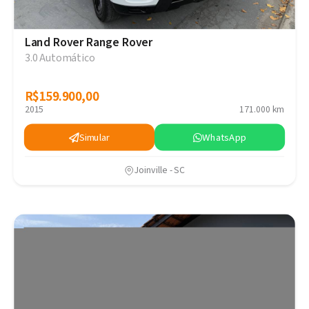
Land Rover Range Rover
3.0 Automático
R$159.900,00
R$159.900,00
2015
171.000 km
Simular
WhatsApp
Joinville - SC