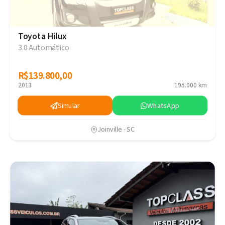
Toyota Hilux
3.0 Automático
R$139.800,00
R$139.800,00
2013
195.000 km
Simular
WhatsApp
Joinville - SC