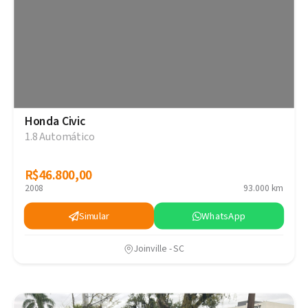
Honda Civic
1.8 Automático
R$46.800,00
R$46.800,00
2008
93.000 km
Simular
WhatsApp
Joinville - SC