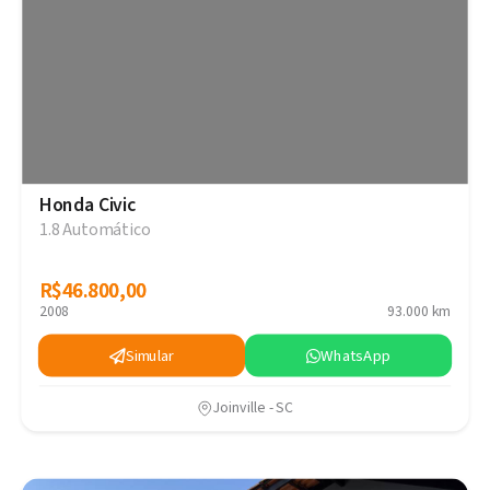
Honda Civic
1.8 Automático
R$46.800,00
R$46.800,00
2008
93.000 km
Simular
WhatsApp
Joinville - SC