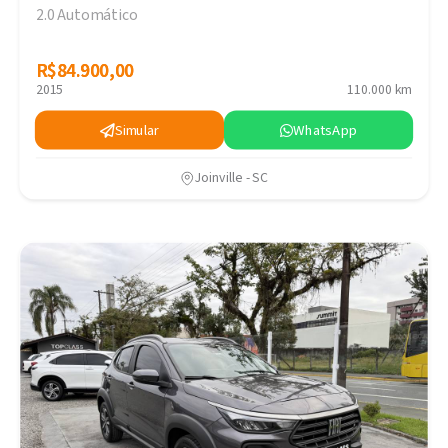
2.0 Automático
R$84.900,00
R$84.900,00
2015
110.000 km
Simular
WhatsApp
Joinville - SC