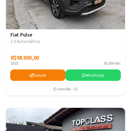
Fiat Pulse
1.0 Automático
R$98.900,00
R$98.900,00
2023
35.000 km
Simular
WhatsApp
Joinville - SC