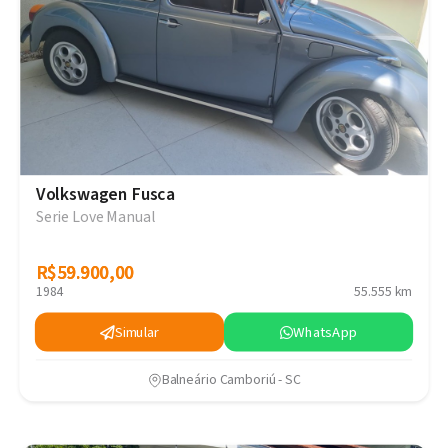
Volkswagen Fusca
Serie Love Manual
R$59.900,00
R$59.900,00
1984
55.555 km
Simular
WhatsApp
Balneário Camboriú - SC