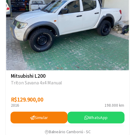
Mitsubishi L200
Triton Savana 4x4 Manual
R$129.900,00
R$129.900,00
2016
198.000 km
Simular
WhatsApp
Balneário Camboriú - SC