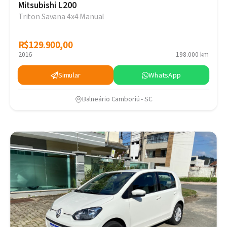
Mitsubishi L200
Triton Savana 4x4 Manual
R$129.900,00
R$129.900,00
2016
198.000 km
Simular
WhatsApp
Balneário Camboriú - SC