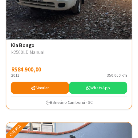
Kia Bongo
k2500LD Manual
R$84.900,00
R$84.900,00
2011
350.000 km
Simular
WhatsApp
Balneário Camboriú - SC
OFERTA