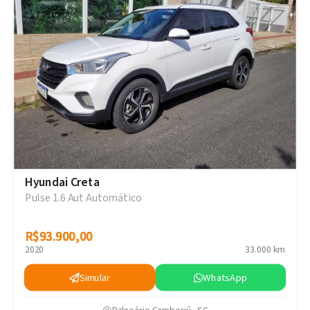
Hyundai Creta
Pulse 1.6 Aut Automático
R$93.900,00
R$93.900,00
2020
33.000 km
Simular
WhatsApp