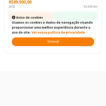
R$89.900,00
R$89.900,00
2022
50.000 km
Simular
WhatsApp
Aviso de cookies
Usamos os cookies e dados de navegação visando
proporcionar uma melhor experiência durante o
Balneário Camboriú - SC
uso do site.
Ver nossa politica de privacidade
Entendi