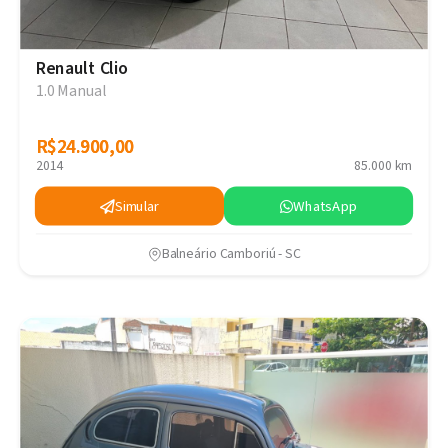
Renault Clio
1.0 Manual
R$24.900,00
R$24.900,00
2014
85.000 km
Simular
WhatsApp
Balneário Camboriú - SC