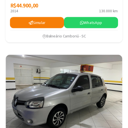
R$44.900,00
R$44.900,00
2014
130.000 km
Simular
WhatsApp
Balneário Camboriú - SC