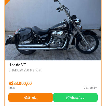
Honda VT
SHADOW 750 Manual
R$33.900,00
R$33.900,00
2006
70.000 km
Simular
WhatsApp