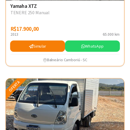
Yamaha XTZ
TENERE 250 Manual
R$17.900,00
R$17.900,00
2013
65.000 km
Simular
WhatsApp
Balneário Camboriú - SC
OFERTA