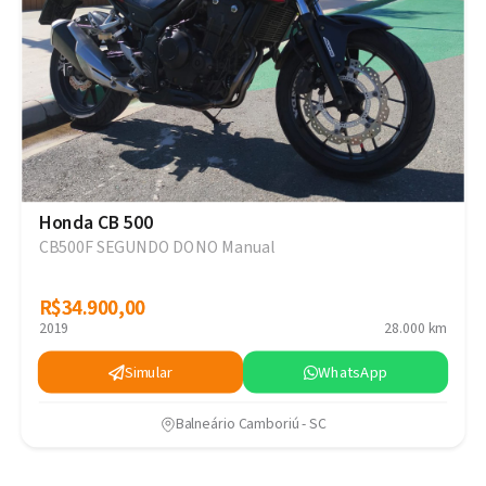
Honda CB 500
CB500F SEGUNDO DONO Manual
R$34.900,00
R$34.900,00
2019
28.000 km
Simular
WhatsApp
Balneário Camboriú - SC