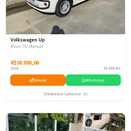
Volkswagen Up
Move TSI Manual
R$50.900,00
R$50.900,00
2016
90.000 km
Simular
WhatsApp
Balneário Camboriú - SC