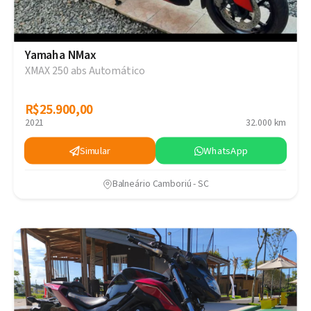
Yamaha NMax
XMAX 250 abs Automático
R$25.900,00
R$25.900,00
2021
32.000 km
Simular
WhatsApp
Balneário Camboriú - SC