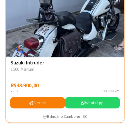
Suzuki Intruder
1500 Manual
R$38.900,00
R$38.900,00
2002
90.000 km
Simular
WhatsApp
Balneário Camboriú - SC