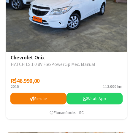
Chevrolet Onix
HATCH LS 1.0 8V FlexPower 5p Mec. Manual
R$46.990,00
R$46.990,00
2016
113.000 km
Simular
WhatsApp
Florianópolis - SC