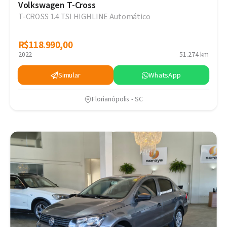
Volkswagen T-Cross
T-CROSS 1.4 TSI HIGHLINE Automático
R$118.990,00
R$118.990,00
2022
51.274 km
Simular
WhatsApp
Florianópolis - SC