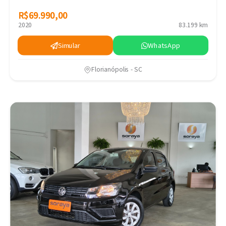
R$69.990,00
R$69.990,00
2020
83.199 km
Simular
WhatsApp
Florianópolis - SC