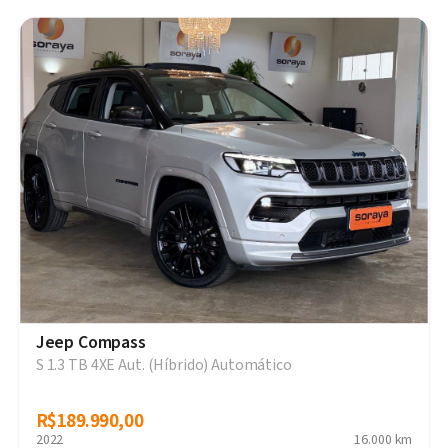
Jeep Compass
S 1.3 TB 4XE Aut. (Híbrido) Automático
R$189.990,00
R$189.990,00
2022
16.000 km