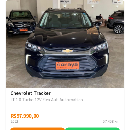
Chevrolet Tracker
LT 1.0 Turbo 12V Flex Aut. Automático
R$97.990,00
R$97.990,00
2022
57.458 km