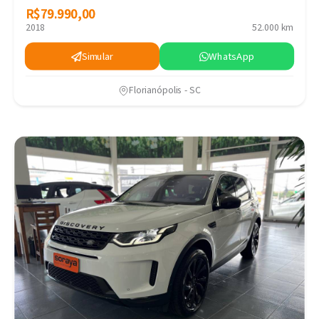
R$79.990,00
R$79.990,00
2018
52.000 km
Simular
WhatsApp
Florianópolis - SC