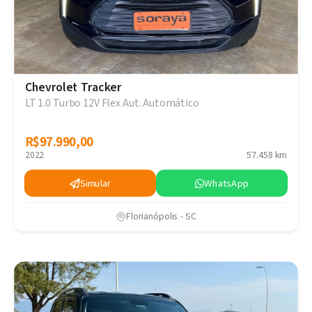
Chevrolet Tracker
LT 1.0 Turbo 12V Flex Aut. Automático
R$97.990,00
R$97.990,00
2022
57.458 km
Simular
WhatsApp
Florianópolis - SC