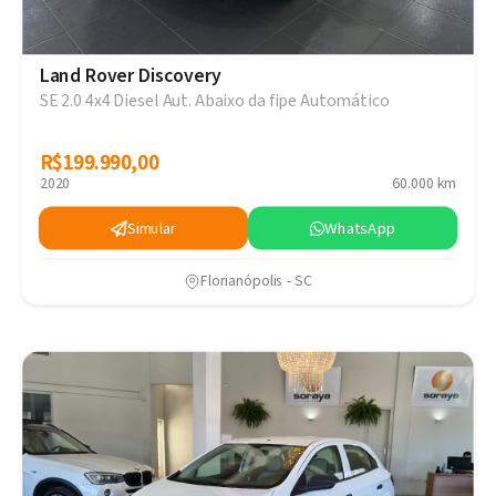
Land Rover Discovery
SE 2.0 4x4 Diesel Aut. Abaixo da fipe Automático
R$199.990,00
R$199.990,00
2020
60.000 km
Simular
WhatsApp
Florianópolis - SC