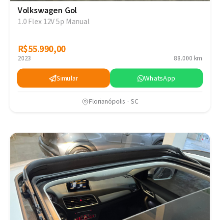
Volkswagen Gol
1.0 Flex 12V 5p Manual
R$55.990,00
R$55.990,00
2023
88.000 km
Simular
WhatsApp
Florianópolis - SC