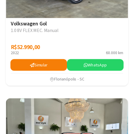
Volkswagen Gol
1.0 8V FLEX MEC. Manual
R$52.990,00
R$52.990,00
2022
60.000 km
Simular
WhatsApp
Florianópolis - SC