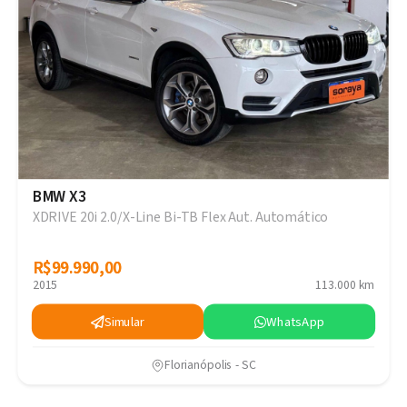
BMW X3
XDRIVE 20i 2.0/X-Line Bi-TB Flex Aut. Automático
R$99.990,00
R$99.990,00
2015
113.000 km
Simular
WhatsApp
Florianópolis - SC