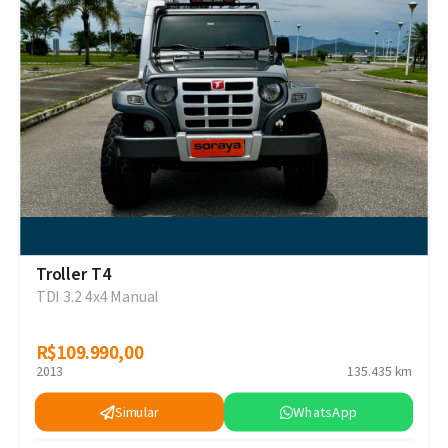
Troller T4
TDI 3.2 4x4 Manual
R$109.990,00
R$109.990,00
2013
135.435 km
Simular
WhatsApp