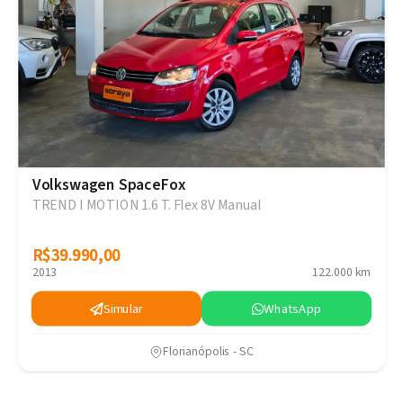
Volkswagen SpaceFox
TREND I MOTION 1.6 T. Flex 8V Manual
R$39.990,00
R$39.990,00
2013
122.000 km
Simular
WhatsApp
Florianópolis - SC