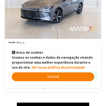
BYD King
1.5 GS AUT. (HIBRIDO) 16V Automático
Aviso de cookies
Usamos os cookies e dados de navegação visando
R$164.900,00
R$164.900,00
proporcionar uma melhor experiência durante o
2025
0 km
uso do site.
Ver nossa politica de privacidade
Simular
WhatsApp
Entendi
São José - SC