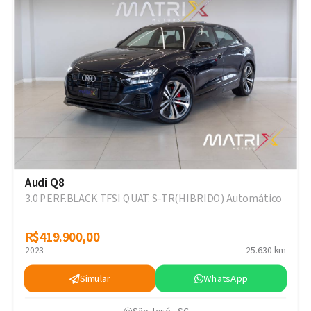
Audi Q8
3.0 PERF.BLACK TFSI QUAT. S-TR(HIBRIDO) Automático
R$419.900,00
R$419.900,00
2023
25.630 km
Simular
WhatsApp