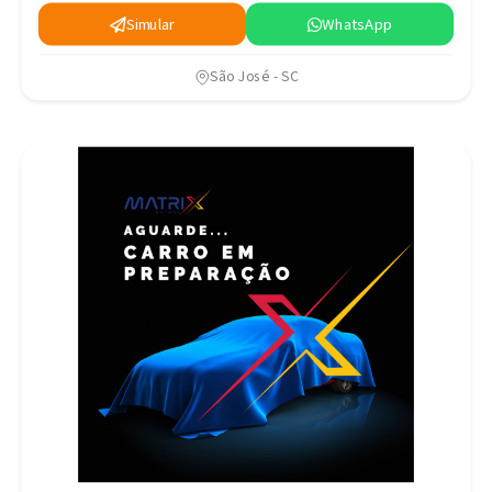
Simular
WhatsApp
São José - SC