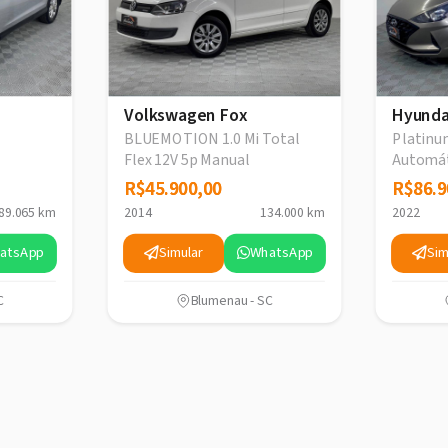
Volkswagen Fox
Hyunda
BLUEMOTION 1.0 Mi Total
Platinum
Flex 12V 5p Manual
Automá
R$45.900,00
R$45.900,00
R$86.9
R$86.9
89.065 km
2014
134.000 km
2022
atsApp
Simular
WhatsApp
Sim
C
Blumenau - SC