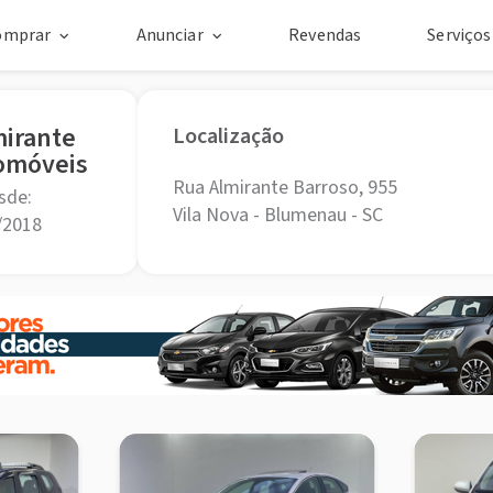
omprar
Anunciar
Revendas
Serviço
mirante
Localização
omóveis
Rua Almirante Barroso, 955
sde:
Vila Nova - Blumenau - SC
/2018