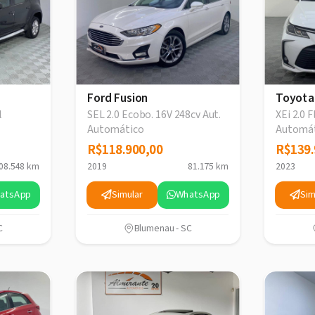
Ford Fusion
Toyota
l
SEL 2.0 Ecobo. 16V 248cv Aut.
XEi 2.0 F
Automático
Automá
R$118.900,00
R$118.900,00
R$139.
R$139.
08.548 km
2019
81.175 km
2023
atsApp
Simular
WhatsApp
Sim
C
Blumenau - SC