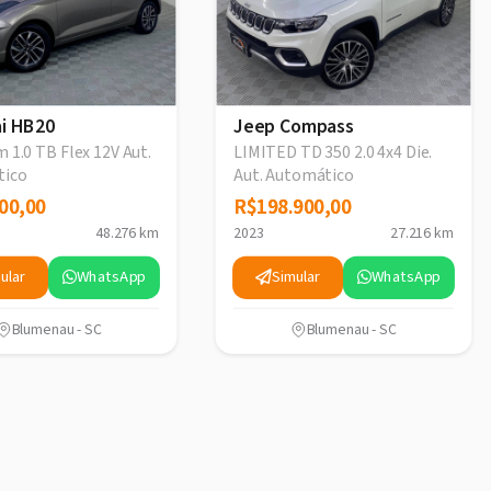
i HB20
Jeep Compass
 1.0 TB Flex 12V Aut.
LIMITED TD 350 2.0 4x4 Die.
tico
Aut. Automático
00,00
00,00
R$198.900,00
R$198.900,00
48.276 km
2023
27.216 km
ular
WhatsApp
Simular
WhatsApp
Blumenau - SC
Blumenau - SC