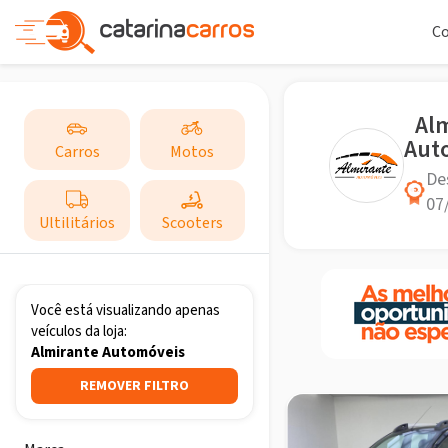
C
Al
Aut
Carros
Motos
De
07
Ultilitários
Scooters
Você está visualizando apenas
veículos da loja:
Almirante Automóveis
REMOVER FILTRO