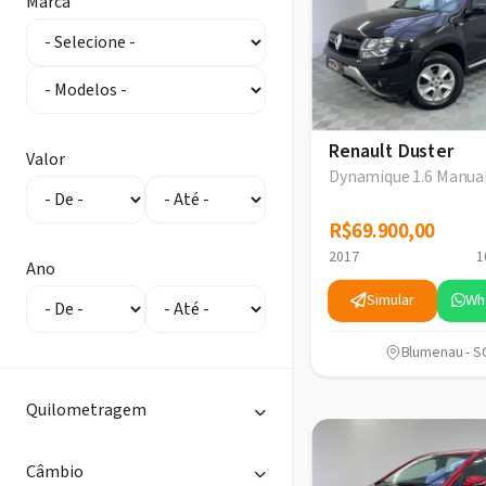
Marca
Renault Duster
Valor
Dynamique 1.6 Manua
R$69.900,00
R$69.900,00
2017
1
Ano
Simular
Wh
Blumenau - S
Quilometragem
Câmbio