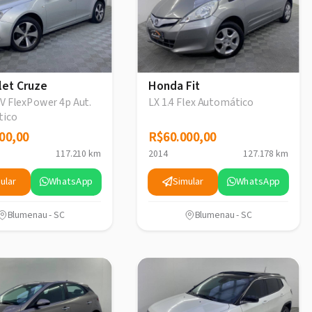
let Cruze
Honda Fit
6V FlexPower 4p Aut.
LX 1.4 Flex Automático
tico
00,00
00,00
R$60.000,00
R$60.000,00
117.210 km
2014
127.178 km
ular
WhatsApp
Simular
WhatsApp
Blumenau - SC
Blumenau - SC