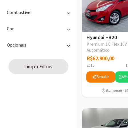
Combustível
Cor
Hyundai HB20
Premium 1.6 Flex 16V 
Opcionais
Automático
R$62.900,00
R$62.900,00
2015
1
Limpar Filtros
Simular
Wh
Blumenau - S