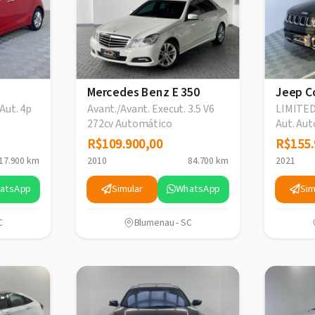
Mercedes Benz E 350
Jeep C
Aut. 4p
Avant./Avant. Execut. 3.5 V6
LIMITED 
272cv Automático
Aut. Au
R$109.900,00
R$109.900,00
R$155.
R$155.
17.900 km
2010
84.700 km
2021
atsApp
Simular
WhatsApp
Sim
C
Blumenau - SC