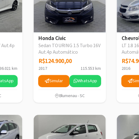
Honda Civic
Chevro
V Aut.4p
Sedan TOURING 1.5 Turbo 16V
LT 1.8 1
Aut.4p Automático
Automá
R$124.900,00
R$124.900,00
R$74.9
R$74.9
36.021 km
2017
115.553 km
2016
atsApp
Simular
WhatsApp
Sim
C
Blumenau - SC