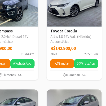
ompass
Toyota Corolla
2.0 4x4 Diesel 16V
Altis 1.8 16V Aut. (Híbrido)
tomático
Automático
900,00
900,00
R$142.900,00
R$142.900,00
31.264 km
2020
27.501 km
ular
WhatsApp
Simular
WhatsApp
Blumenau - SC
Blumenau - SC