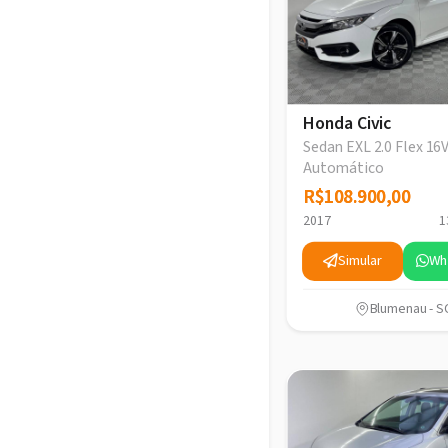
Honda Civic
Sedan EXL 2.0 Flex 16
Automático
R$108.900,00
R$108.900,00
2017
1
Simular
Wh
Blumenau - S