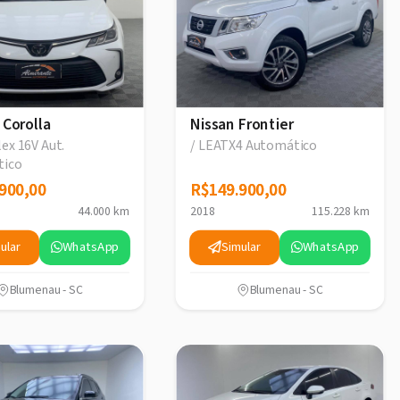
 Corolla
Nissan Frontier
lex 16V Aut.
/ LEATX4 Automático
tico
900,00
900,00
R$149.900,00
R$149.900,00
44.000 km
2018
115.228 km
ular
WhatsApp
Simular
WhatsApp
Blumenau - SC
Blumenau - SC