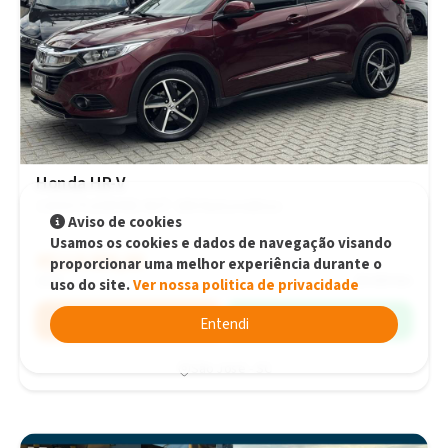
Honda HR-V
1.8 EX FLEXONE AUT. 16V Automático
Aviso de cookies
Usamos os cookies e dados de navegação visando
R$119.900,00
R$119.900,00
proporcionar uma melhor experiência durante o
2021
29.000 km
uso do site.
Ver nossa politica de privacidade
Simular
WhatsApp
Entendi
São José - SC