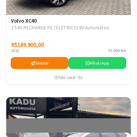
Volvo XC40
1.5 40 RECHARGE PE (ELETRICO) 8V Automático
R$189.900,00
R$189.900,00
2022
51.000 km
Simular
WhatsApp
São José - SC