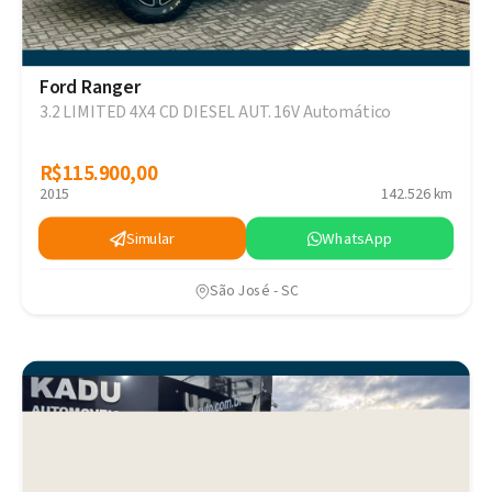
Ford Ranger
3.2 LIMITED 4X4 CD DIESEL AUT. 16V Automático
R$115.900,00
R$115.900,00
2015
142.526 km
Simular
WhatsApp
São José - SC