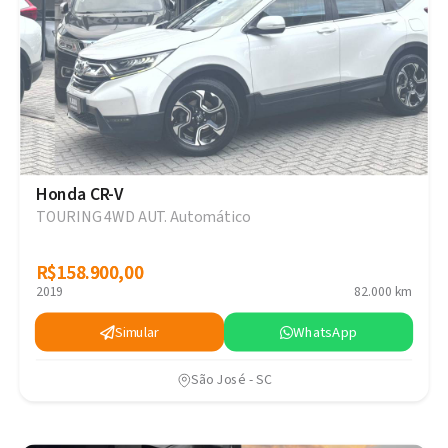
Honda CR-V
TOURING 4WD AUT. Automático
R$158.900,00
R$158.900,00
2019
82.000 km
Simular
WhatsApp
São José - SC