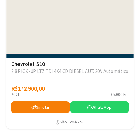
Chevrolet S10
2.8 PICK-UP LTZ TDI 4X4 CD DIESEL AUT. 20V Automático
R$172.900,00
R$172.900,00
2021
85.000 km
Simular
WhatsApp
São José - SC