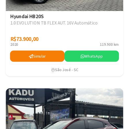
Hyundai HB20S
1.0 EVOLUTION TB FLEX AUT. 16V Automático
R$73.900,00
R$73.900,00
2020
119.900 km
Simular
WhatsApp
São José - SC