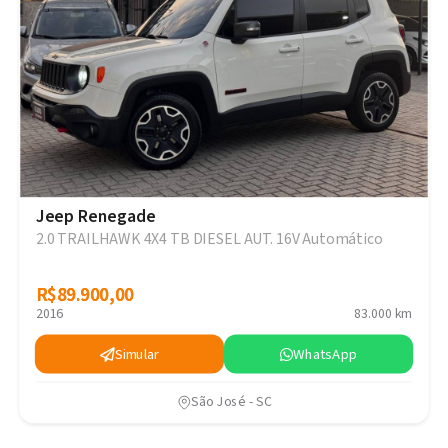
Jeep Renegade
2.0 TRAILHAWK 4X4 TB DIESEL AUT. 16V Automático
R$89.900,00
R$89.900,00
2016
83.000 km
Simular
WhatsApp
São José - SC