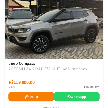
Jeep Compass
2.0 TRAILHAWK 4X4 DIESEL AUT. 16V Automático
R$119.900,00
R$119.900,00
2020
136.000 km
Simular
WhatsApp