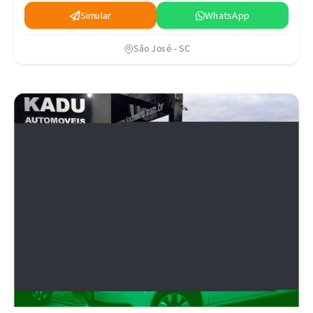
Simular
WhatsApp
São José - SC