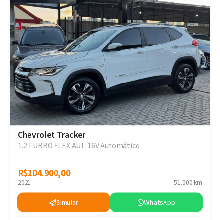
Chevrolet Tracker
1.2 TURBO FLEX AUT. 16V Automático
R$104.900,00
R$104.900,00
2021
51.000 km
Simular
WhatsApp