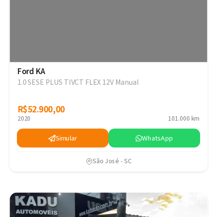
Ford KA
1.0 SESE PLUS TIVCT FLEX 12V Manual
R$52.900,00
R$52.900,00
2020
101.000 km
Simular
WhatsApp
São José - SC