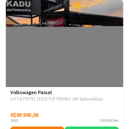
Volkswagen Passat
2.0 TB FSITSI 211CV TIPTRONIC 16V Automático
R$89.900,00
R$89.900,00
2015
150.000 km