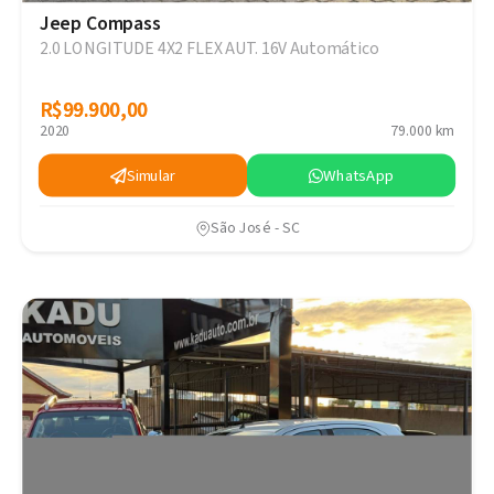
Jeep Compass
2.0 LONGITUDE 4X2 FLEX AUT. 16V Automático
R$99.900,00
R$99.900,00
2020
79.000 km
Simular
WhatsApp
São José - SC