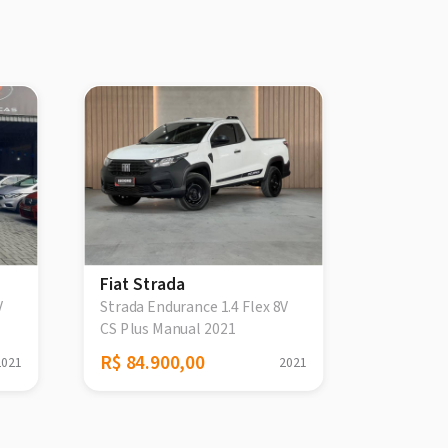
Fiat Strada
Fiat Str
V
Strada Endurance 1.4 Flex 8V
Strada F
CS Plus Manual 2021
R$ 84.900,00
R$ 79.9
2021
2021