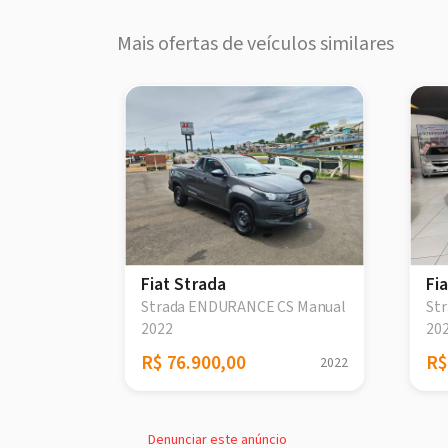
Mais ofertas de veículos similares
Fiat Strada
Fi
anual
Strada ENDURANCE CS Manual
St
2022
20
R$ 76.900,00
R$
2017
2022
Denunciar este anúncio