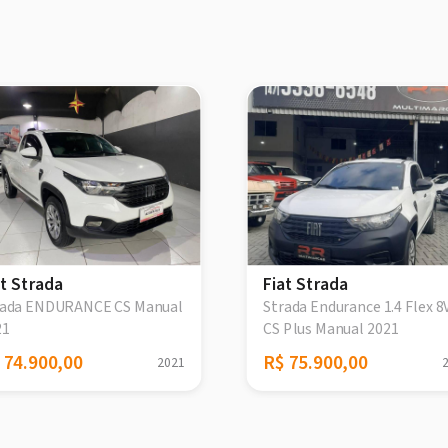
at Strada
Fiat Strada
rada ENDURANCE CS Manual
Strada Endurance 1.4 Flex 8
21
CS Plus Manual 2021
 74.900,00
R$ 75.900,00
2021