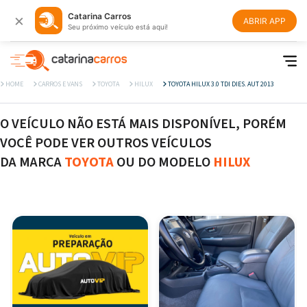
×
Catarina Carros
ABRIR APP
Seu próximo veículo está aqui!
HOME
CARROS E VANS
TOYOTA
HILUX
TOYOTA HILUX 3.0 TDI DIES. AUT 2013
O VEÍCULO NÃO ESTÁ MAIS DISPONÍVEL, PORÉM
VOCÊ PODE VER OUTROS VEÍCULOS
DA MARCA
TOYOTA
OU DO MODELO
HILUX