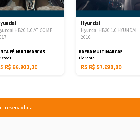
yundai
Hyundai
yundai HB20 1.6 AT COMF
Hyundai HB20 1.0 HYUNDAI
017
2016
NTA FÉ MULTIMARCAS
KAFKA MULTIMARCAS
rstadt -
Floresta -
R$
R$ 66.900,00
R$
R$ 57.990,00
os reservados.