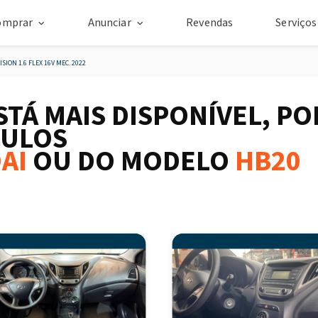
omprar
Anunciar
Revendas
Serviço
ION 1.6 FLEX 16V MEC. 2022
STÁ MAIS DISPONÍVEL, P
CULOS
AI
OU DO MODELO
HB20