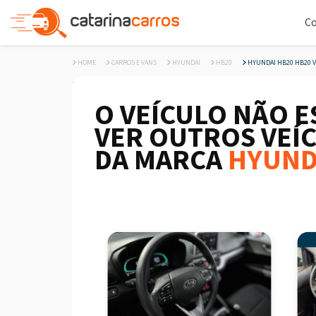
C
HOME
CARROS E VANS
HYUNDAI
HB20
HYUNDAI HB20 HB20 VIS
O VEÍCULO NÃO E
VER OUTROS VEÍ
DA MARCA
HYUND