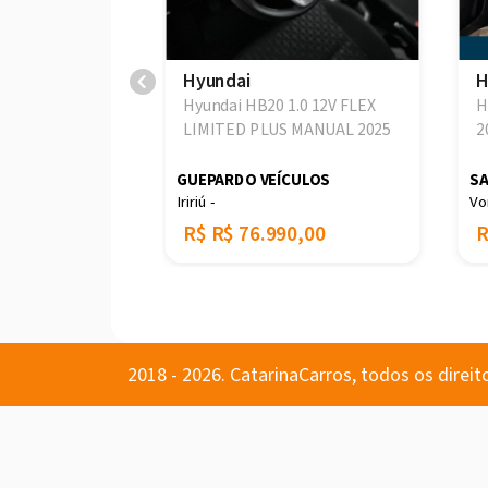
Hyundai
H
Comfort 1.0
Hyundai HB20 1.0 12V FLEX
H
023
LIMITED PLUS MANUAL 2025
2
ULTIMARCAS
GUEPARDO VEÍCULOS
SA
Iririú -
Vo
0,00
R$
R$ 76.990,00
2018 - 2026. CatarinaCarros, todos os direit