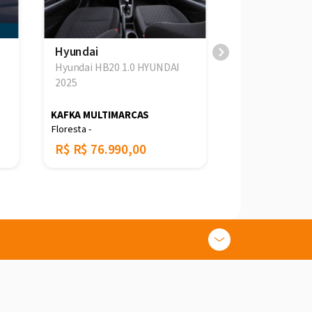
Hyundai
Hyundai
Hyundai HB20 1.0 HYUNDAI
Hyundai HB20
2025
FLEX MEC. 202
KAFKA MULTIMARCAS
101 VEÍCULOS
Floresta -
Kobrasol -
R$
R$ 76.990,00
R$
R$ 71.90