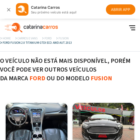
×
Catarina Carros
ABRIR APP
Seu próximo veículo está aqui!
HOME
CARROS E VANS
FORD
FUSION
FORD FUSION 2.0 TITANIUM GTDI ECO. AWD AUT. 2013
O VEÍCULO NÃO ESTÁ MAIS DISPONÍVEL, PORÉM
VOCÊ PODE VER OUTROS VEÍCULOS
DA MARCA
FORD
OU DO MODELO
FUSION