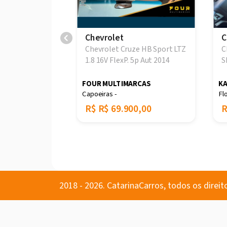
Chevrolet
C
e cruze lt 2013
Chevrolet Cruze HB Sport LTZ
C
1.8 16V FlexP. 5p Aut 2014
S
AS
FOUR MULTIMARCAS
KA
Capoeiras -
Fl
0,00
R$
R$ 69.900,00
2018 - 2026. CatarinaCarros, todos os direit