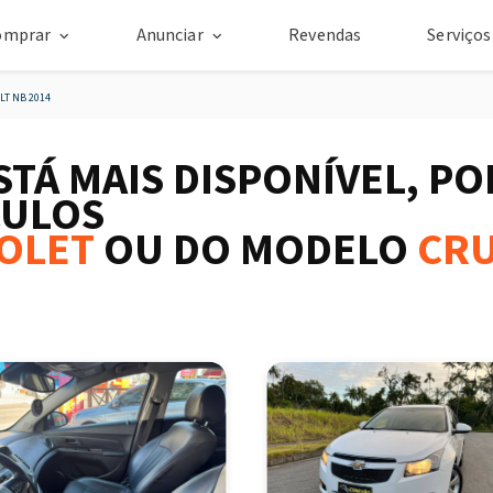
omprar
Anunciar
Revendas
Serviço
LT NB 2014
STÁ MAIS DISPONÍVEL, P
CULOS
OLET
OU DO MODELO
CR