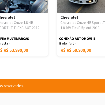
hevrolet
Chevrolet
hevrolet Cruze 1.8 HB
Chevrolet Cruze HB Sport L
PORT LT FLEXP. AUT 2012
1.8 16V FlexP. 5p Aut 2013
FKA MULTIMARCAS
CONEXÃO AUTOMÓVEIS
oresta -
Badenfurt -
R$
R$ 53.990,00
R$
R$ 59.900,00
os reservados.