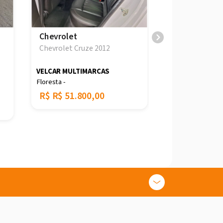
Chevrolet
Chevrolet
Chevrolet Cruze 2012
Chevrolet Cruz
T
VELCAR MULTIMARCAS
JL VEICULOS
Floresta -
São João -
R$
R$ 51.800,00
R$
R$ 67.99