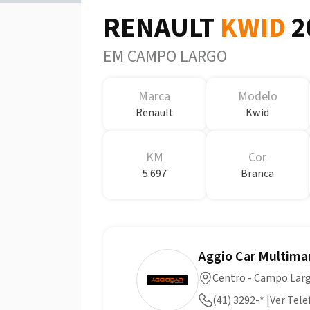
RENAULT
KWID
2
EM CAMPO LARGO
Marca
Modelo
Renault
Kwid
KM
Cor
5.697
Branca
Aggio Car Multima
Centro - Campo Lar
(41) 3292-* |Ver Tel