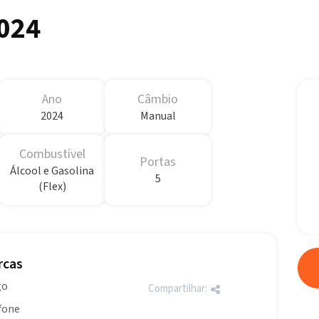
024
Ano
Câmbio
2024
Manual
Combustível
Portas
Álcool e Gasolina
5
(Flex)
rcas
go
Compartilhar:
efone