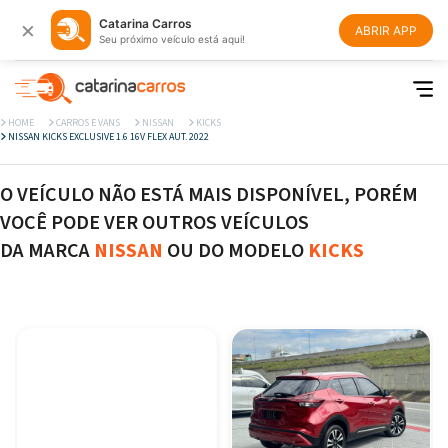
×
Catarina Carros
ABRIR APP
Seu próximo veículo está aqui!
HOME
CARROS E VANS
NISSAN
KICKS
NISSAN KICKS EXCLUSIVE 1.6 16V FLEX AUT. 2022
O VEÍCULO NÃO ESTÁ MAIS DISPONÍVEL, PORÉM
VOCÊ PODE VER OUTROS VEÍCULOS
DA MARCA
NISSAN
OU DO MODELO
KICKS