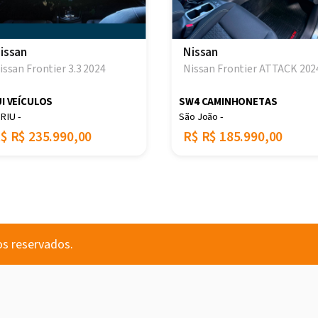
issan
Nissan
issan Frontier 3.3 2024
Nissan Frontier ATTACK 202
I VEÍCULOS
SW4 CAMINHONETAS
IRIU -
São João -
R$
R$ 235.990,00
R$
R$ 185.990,00
os reservados.