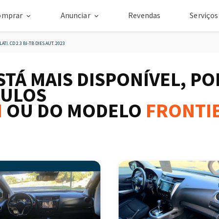
omprar
Anunciar
Revendas
Serviço
TI. CD 2.3 BI-TB DIES.AUT. 2023
STÁ MAIS DISPONÍVEL, P
CULOS
N
OU DO MODELO
FRONTI