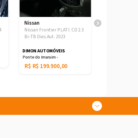
Nissan
Nissan
4
Nissan Frontie
Nissan Frontier PLATI. CD 2.3
Bi-TB Dies.Aut. 2023
GR MOTORS
CENTRO -
DIMON AUTOMÓVEIS
Ponte do Imaruim -
R$
R$ 254.9
R$
R$ 199.900,00