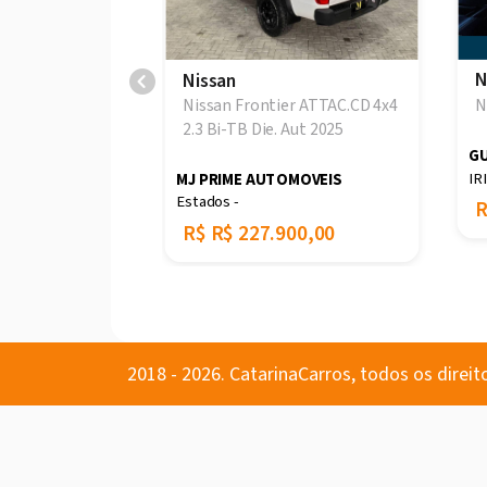
N
Nissan
N
r attack 2021
Nissan Frontier ATTAC.CD 4x4
2.3 Bi-TB Die. Aut 2025
GU
IR
MJ PRIME AUTOMOVEIS
Estados -
00,00
R$
R$ 227.900,00
2018 - 2026. CatarinaCarros, todos os direit