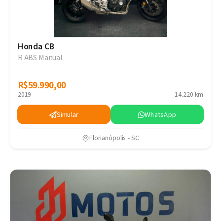
Honda CB
R ABS Manual
R$59.990,00
R$59.990,00
2019
14.220 km
Simular
WhatsApp
Florianópolis - SC