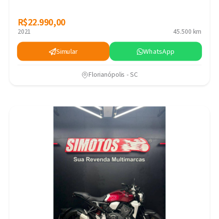
R$22.990,00
R$22.990,00
2021
45.500 km
Simular
WhatsApp
Florianópolis - SC