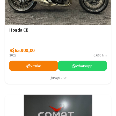
Honda CB
R$65.900,00
R$65.900,00
2023
6.600 km
Simular
WhatsApp
Itajaí - SC