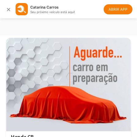
×
Catarina Carros
Filtrar
Ordenar
ABRIR APP
Seu próximo veículo está aqui!