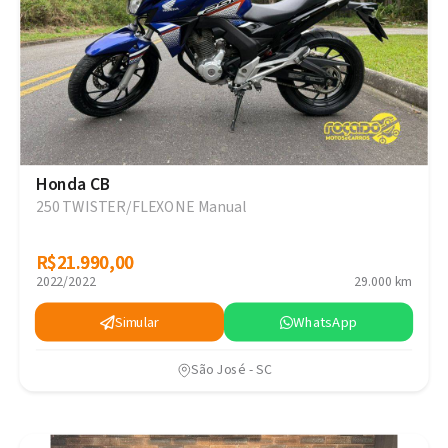
Honda CB
250 TWISTER/FLEXONE Manual
R$21.990,00
R$21.990,00
2022/2022
29.000 km
Simular
WhatsApp
São José - SC