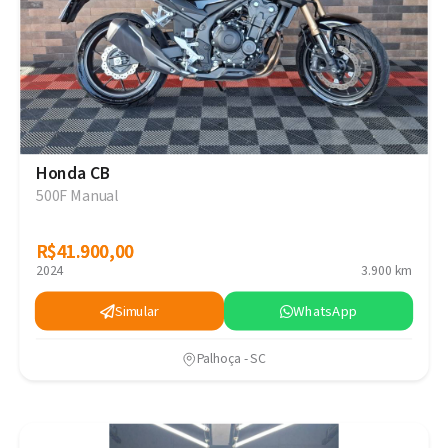
Honda CB
500F Manual
R$41.900,00
R$41.900,00
2024
3.900 km
Simular
WhatsApp
Palhoça - SC