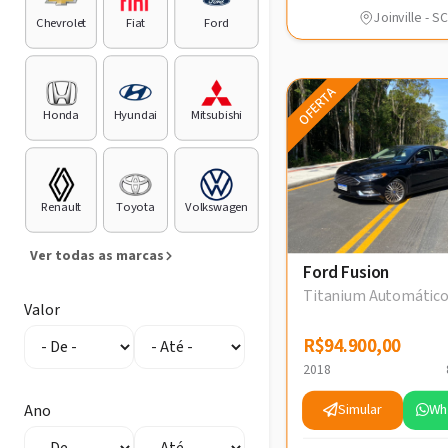
Joinville - SC
Chevrolet
Fiat
Ford
OFERTA
Honda
Hyundai
Mitsubishi
Renault
Toyota
Volkswagen
Ver todas as marcas
Ford Fusion
Titanium Automátic
Valor
R$94.900,00
R$94.900,00
2018
Simular
Wh
Ano