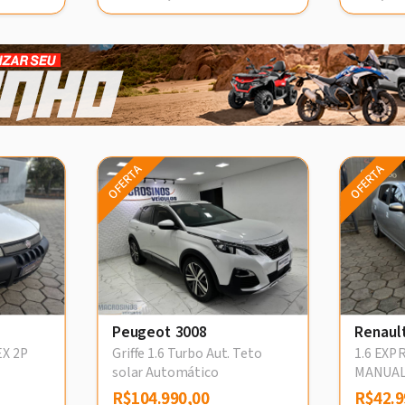
OFERTA
OFERTA
Peugeot 3008
Renaul
EX 2P
Griffe 1.6 Turbo Aut. Teto
1.6 EXP
solar Automático
MANUAL
R$104.990,00
R$104.990,00
R$42.9
R$42.9