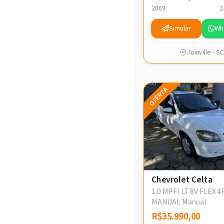
2009
2
Simular
Wh
Joinville - SC
OFERTA
Chevrolet Celta
1.0 MPFI LT 8V FLEX 4
MANUAL Manual
R$35.990,00
R$35.990,00