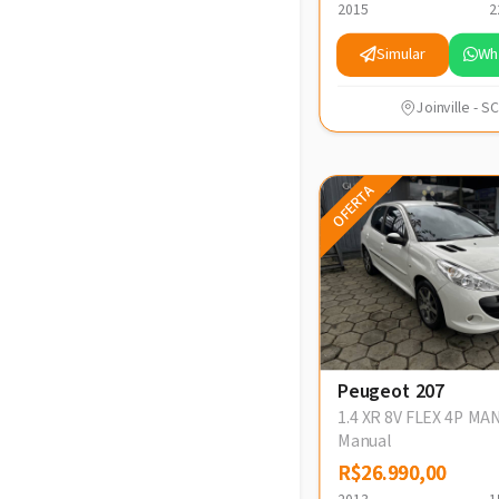
2015
2
Simular
Wh
Joinville - SC
OFERTA
Peugeot 207
1.4 XR 8V FLEX 4P M
Manual
R$26.990,00
R$26.990,00