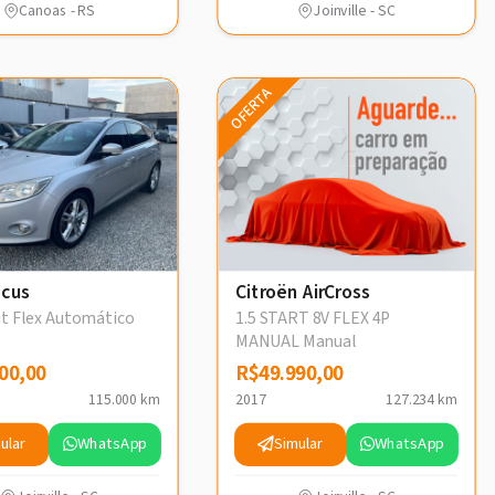
Canoas - RS
Joinville - SC
OFERTA
ocus
Citroën AirCross
ut Flex Automático
1.5 START 8V FLEX 4P
MANUAL Manual
00,00
00,00
R$49.990,00
R$49.990,00
115.000 km
2017
127.234 km
ular
WhatsApp
Simular
WhatsApp