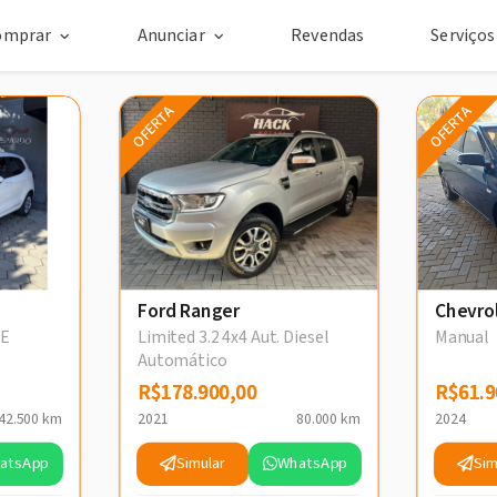
omprar
Anunciar
Revendas
Serviço
OFERTA
OFERTA
Ford Ranger
Chevro
VE
Limited 3.2 4x4 Aut. Diesel
Manual
Automático
R$178.900,00
R$178.900,00
R$61.9
R$61.9
42.500 km
2021
80.000 km
2024
atsApp
Simular
WhatsApp
Sim