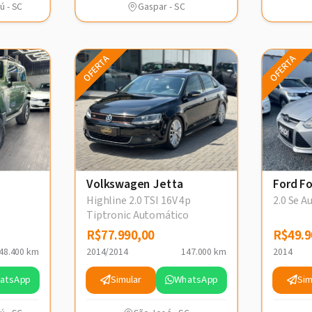
ú - SC
Gaspar - SC
OFERTA
OFERTA
Volkswagen Jetta
Ford F
Highline 2.0 TSI 16V 4p
2.0 Se A
Tiptronic Automático
R$77.990,00
R$77.990,00
R$49.9
R$49.9
48.400 km
2014/2014
147.000 km
2014
atsApp
Simular
WhatsApp
Sim