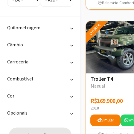
Balneário Cambori
OFERTA
Quilometragem
Câmbio
Carroceria
Troller T4
Combustível
Manual
Cor
R$169.900,00
R$169.900,00
2018
Opcionais
Simular
Wh