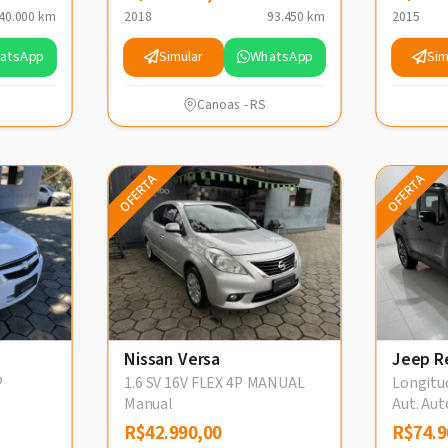
40.000 km
2018
93.450 km
2015
atsApp
Simular
WhatsApp
Sim
Canoas - RS
OFERTA
OFERTA
Nissan Versa
Jeep R
P
1.6 SV 16V FLEX 4P MANUAL
Longitud
Manual
Aut. Au
R$42.990,00
R$42.990,00
R$74.9
R$74.9