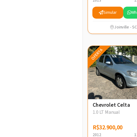
2013
1
Simular
Wh
Joinville - SC
OFERTA
Chevrolet Celta
1.0 LT Manual
R$32.900,00
R$32.900,00
2012
1