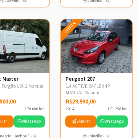
Joinville - SC
Joinville - SC
OFERTA
t Master
Peugeot 207
ra Furgão L3H2 Manual
1.4 ACTIVE 8V FLEX 4P
MANUAL Manual
900,00
900,00
R$29.990,00
R$29.990,00
170.000 km
2014
171.256 km
ular
WhatsApp
Simular
WhatsApp
lneário Camboriú - SC
Joinville - SC