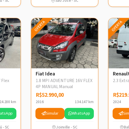
ú - SC
São José - SC
OFERTA
OFERTA
Fiat Idea
Renaul
 Flex
1.8 MPI ADVENTURE 16V FLEX
2.3 Ext
4P MANUAL Manual
R$52.990,00
R$52.990,00
R$219.
R$219.
24.200 km
2016
134.147 km
2024
atsApp
Simular
WhatsApp
Sim
ú - SC
Joinville - SC
Ba