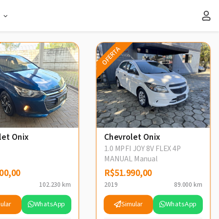
s
OFERTA
let Onix
Chevrolet Onix
1.0 MPFI JOY 8V FLEX 4P
MANUAL Manual
00,00
00,00
R$51.990,00
R$51.990,00
102.230 km
2019
89.000 km
ular
WhatsApp
Simular
WhatsApp