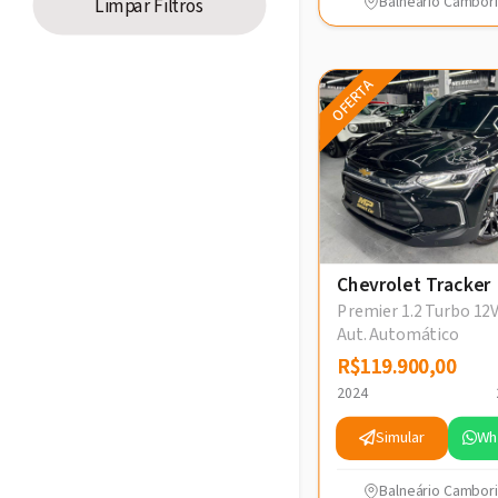
Balneário Cambori
Limpar Filtros
OFERTA
Chevrolet Tracker
Premier 1.2 Turbo 12V
Aut. Automático
R$119.900,00
R$119.900,00
2024
Simular
Wh
Balneário Cambori