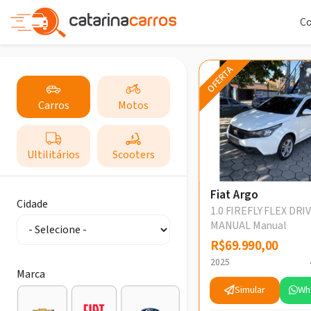
C
OFERTA
Carros
Motos
Ultilitários
Scooters
Fiat Argo
Cidade
1.0 FIREFLY FLEX DRI
MANUAL Manual
R$69.990,00
R$69.990,00
2025
Marca
Simular
Wh