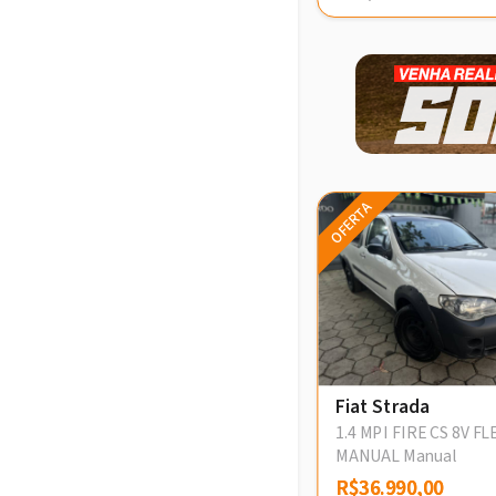
OFERTA
Fiat Strada
1.4 MPI FIRE CS 8V FL
MANUAL Manual
R$36.990,00
R$36.990,00