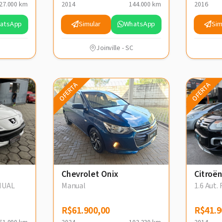
27.000 km
2014
144.000 km
2016
atsApp
Simular
WhatsApp
Sim
Joinville - SC
OFERTA
OFERTA
Chevrolet Onix
Citroën
ANUAL
Manual
1.6 Aut.
R$61.900,00
R$61.900,00
R$41.9
R$41.9