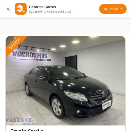
×
Catarina Carros
Filtrar
Ordenar
ABRIR APP
Seu próximo veículo está aqui!
OFERTA