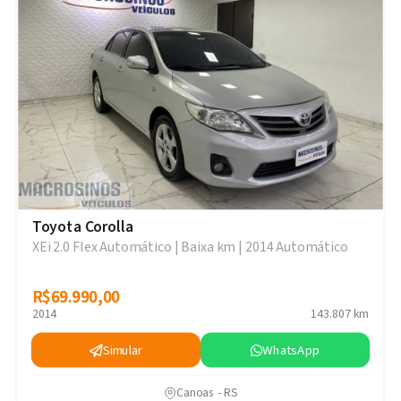
Toyota Corolla
XEi 2.0 Flex Automático | Baixa km | 2014 Automático
R$69.990,00
R$69.990,00
2014
143.807 km
Simular
WhatsApp
Canoas - RS