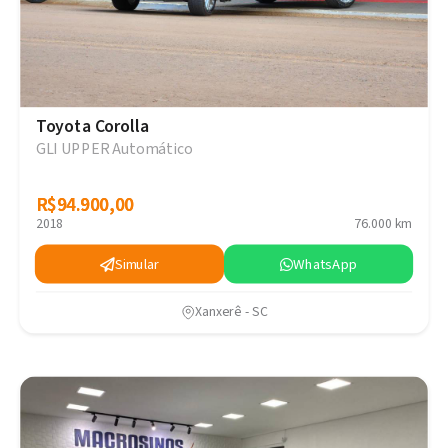
Toyota Corolla
GLI UPPER Automático
R$94.900,00
R$94.900,00
2018
76.000 km
Simular
WhatsApp
Xanxerê - SC