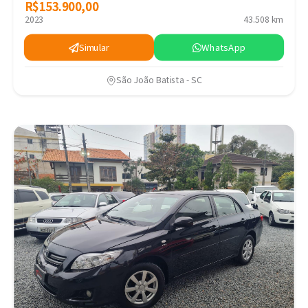
R$153.900,00
R$153.900,00
2023
43.508 km
Simular
WhatsApp
São João Batista - SC