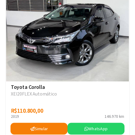
Toyota Corolla
XEI20FLEX Automático
R$110.800,00
R$110.800,00
2019
146.970 km
Simular
WhatsApp