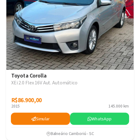
Toyota Corolla
XEi 2.0 Flex 16V Aut. Automático
R$86.900,00
R$86.900,00
2015
145.000 km
Simular
WhatsApp
Balneário Camboriú - SC