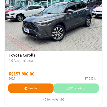
Toyota Corolla
2.0 Automático
R$157.800,00
R$157.800,00
2024
37.085 km
Simular
WhatsApp
Joinville - SC