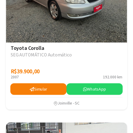
Toyota Corolla
SEG AUTOMÁTICO Automático
R$39.900,00
R$39.900,00
2007
192.000 km
Simular
WhatsApp
Joinville - SC