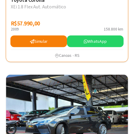
Toyota Corolla
XEi 1.8 Flex Aut. Automático
R$57.990,00
R$57.990,00
2009
158.800 km
Simular
WhatsApp
Canoas - RS