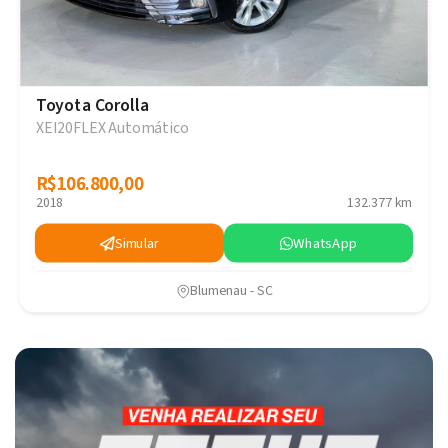
Toyota Corolla
XEI20FLEX Automático
R$106.800,00
R$106.800,00
2018
132.377 km
Simular
WhatsApp
Blumenau - SC