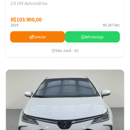
2.0 16V Automático
R$103.900,00
R$103.900,00
2019
90.287 km
Simular
WhatsApp
São José - SC