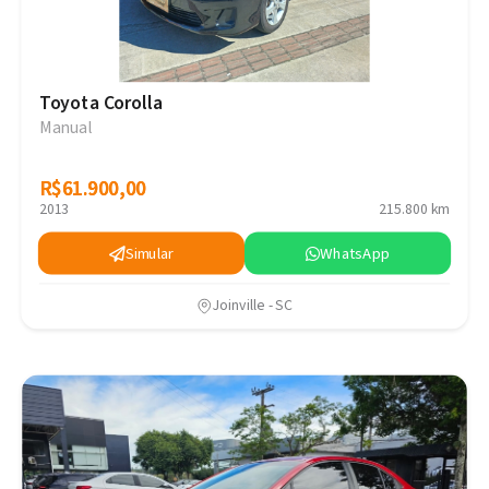
Toyota Corolla
Manual
R$61.900,00
R$61.900,00
2013
215.800 km
Simular
WhatsApp
Joinville - SC