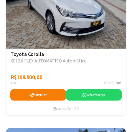
Toyota Corolla
XEI 2.0 FLEX AUTOMÁTICO Automático
R$108.900,00
R$108.900,00
2019
83.000 km
Simular
WhatsApp
Joinville - SC