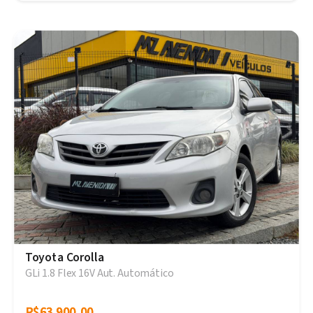
Toyota Corolla
GLi 1.8 Flex 16V Aut. Automático
R$63.900,00
R$63.900,00