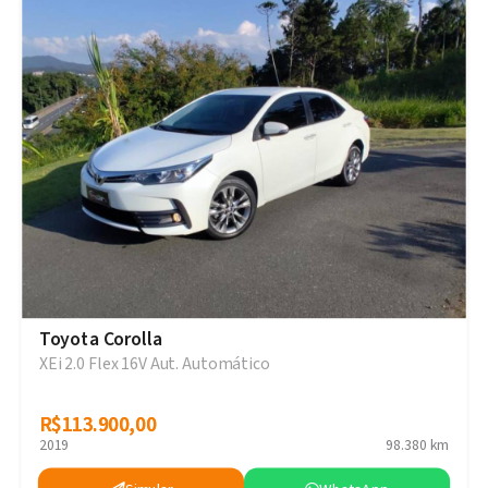
Toyota Corolla
XEi 2.0 Flex 16V Aut. Automático
R$113.900,00
R$113.900,00
2019
98.380 km