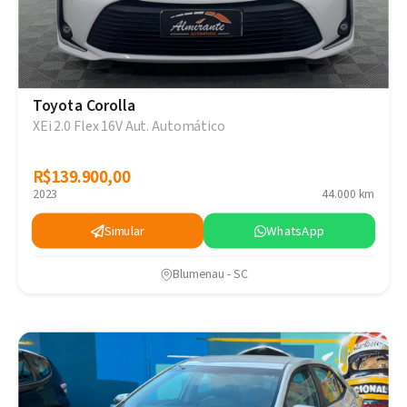
Toyota Corolla
XEi 2.0 Flex 16V Aut. Automático
R$139.900,00
R$139.900,00
2023
44.000 km
Simular
WhatsApp
Blumenau - SC