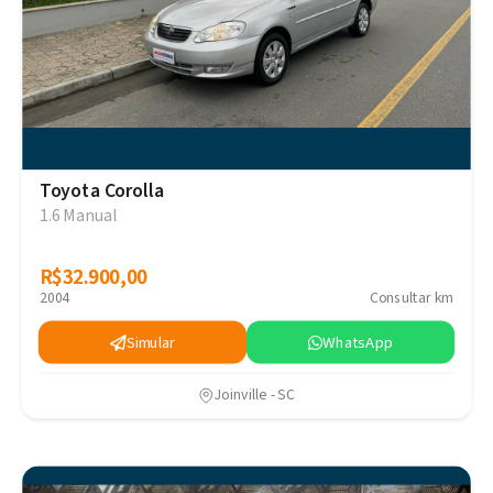
Toyota Corolla
1.6 Manual
R$32.900,00
R$32.900,00
2004
Consultar km
Simular
WhatsApp
Joinville - SC