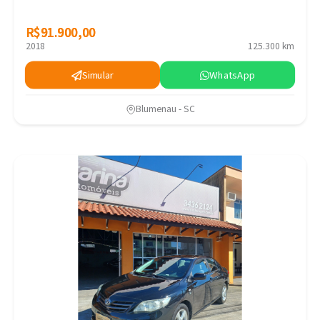
R$91.900,00
R$91.900,00
2018
125.300 km
Simular
WhatsApp
Blumenau - SC