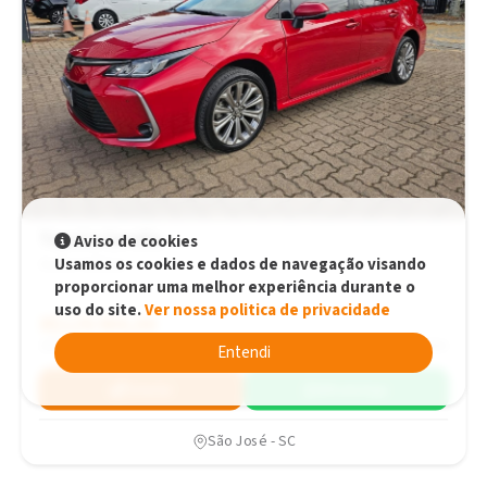
Toyota Corolla
Aviso de cookies
Usamos os cookies e dados de navegação visando
Automático
proporcionar uma melhor experiência durante o
uso do site.
Ver nossa politica de privacidade
R$129.900,00
R$129.900,00
2023
32.974 km
Entendi
Simular
WhatsApp
São José - SC