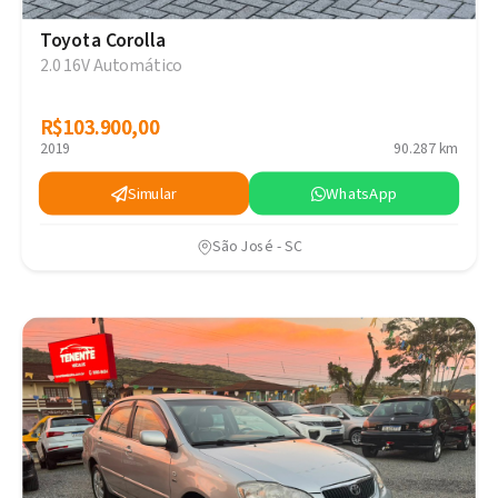
Toyota Corolla
2.0 16V Automático
R$103.900,00
R$103.900,00
2019
90.287 km
Simular
WhatsApp
São José - SC