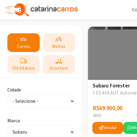
C
Carros
Motos
Ultilitários
Scooters
Subaru Forester
Cidade
S ES 4X4 AUT. Automá
R$69.900,00
R$69.900,00
2015
Marca
Simular
Wh