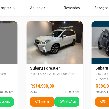
omprar
Anunciar
Revendas
Serviço
Subaru Forester
Subaru
tico
2.0 S ES 4X4 AUT. Automático
2.0/2.0 
Automát
R$74.900,00
R$74.900,00
R$86.9
R$86.9
98.000 km
2015
110.000 km
2015/201
atsApp
Simular
WhatsApp
Sim