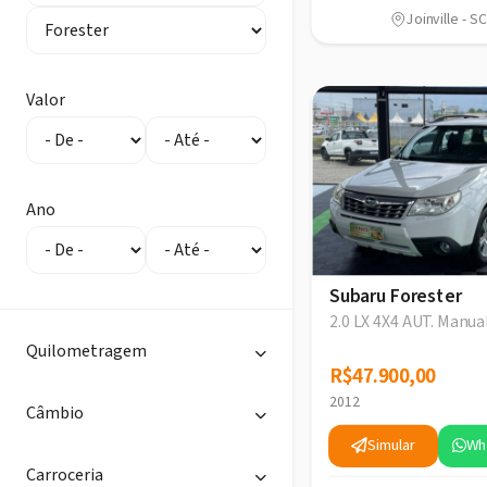
Joinville - SC
Valor
Ano
Subaru Forester
2.0 LX 4X4 AUT. Manua
Quilometragem
R$47.900,00
R$47.900,00
2012
Câmbio
Simular
Wh
Carroceria