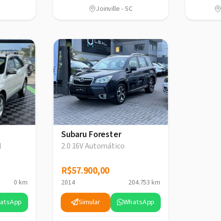
Joinville - SC
Subaru Forester
l
2.0 16V Automático
R$57.900,00
R$57.900,00
0 km
2014
204.753 km
atsApp
Simular
WhatsApp