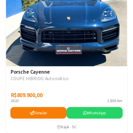
Porsche Cayenne
COUPE HIBRIDO Automático
R$809.900,00
R$809.900,00
2023
1.800 km
Simular
WhatsApp
Itajaí - SC