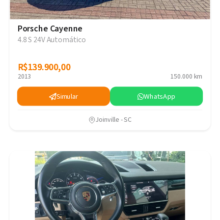
Porsche Cayenne
4.8 S 24V Automático
R$139.900,00
R$139.900,00
2013
150.000 km
Simular
WhatsApp
Joinville - SC