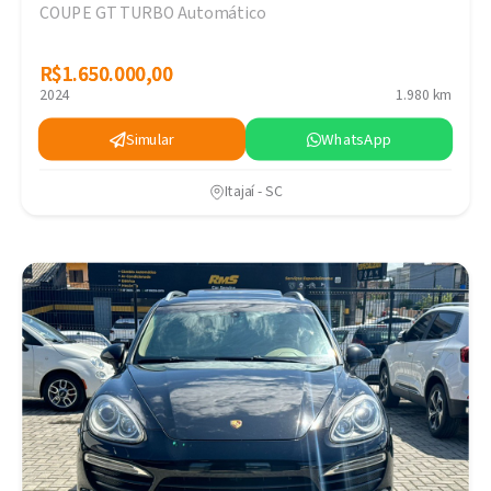
COUPE GT TURBO Automático
R$1.650.000,00
R$1.650.000,00
2024
1.980 km
Simular
WhatsApp
Itajaí - SC