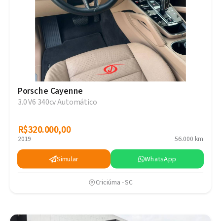
Porsche Cayenne
3.0 V6 340cv Automático
R$320.000,00
R$320.000,00
2019
56.000 km
Simular
WhatsApp
Criciúma - SC