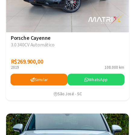
Porsche Cayenne
3.0 340CV Automático
R$269.900,00
R$269.900,00
2019
108.000 km
Simular
WhatsApp
São José - SC