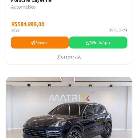
Porsche Cayenne
Automático
R$584.899,00
R$584.899,00
2022
35.000 km
Simular
WhatsApp
Gaspar - SC