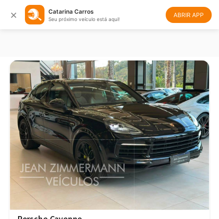
×
Catarina Carros
Filtrar
Ordenar
ABRIR APP
Seu próximo veículo está aqui!