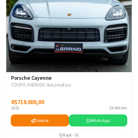
Porsche Cayenne
COUPE HIBRIDO Automático
R$719.000,00
R$719.000,00
2021
29.000 km
Simular
WhatsApp
Itajaí - SC