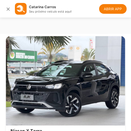
×
Catarina Carros
Filtrar
Ordenar
ABRIR APP
Seu próximo veículo está aqui!