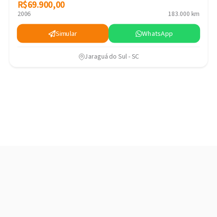
R$69.900,00
R$69.900,00
2006
183.000 km
Simular
WhatsApp
Jaraguá do Sul - SC