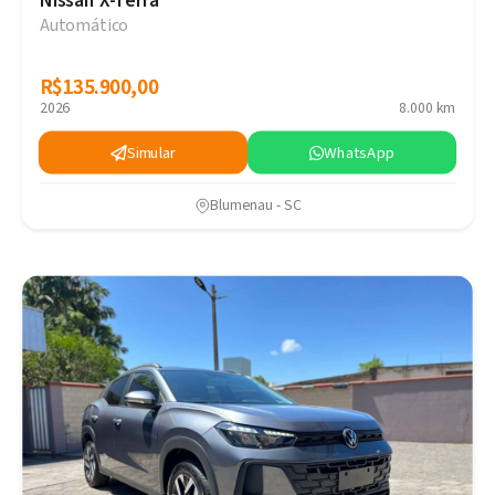
Nissan X-Terra
Automático
R$135.900,00
R$135.900,00
2026
8.000 km
Simular
WhatsApp
Blumenau - SC