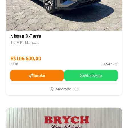
Nissan X-Terra
1.0 MPI Manual
R$106.500,00
R$106.500,00
2026
13.542 km
Simular
WhatsApp
Pomerode - SC