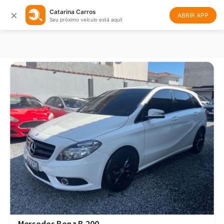
×
Catarina Carros
Filtrar
Ordenar
ABRIR APP
Seu próximo veículo está aqui!