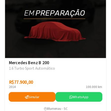
Mercedes Benz B 200
1.6 Turbo Sport Automático
R$77.900,00
R$77.900,00
2014
100.000 km
Simular
WhatsApp
Blumenau - SC