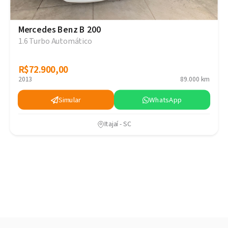
Mercedes Benz B 200
1.6 Turbo Automático
R$72.900,00
R$72.900,00
2013
89.000 km
Simular
WhatsApp
Aviso de cookies
Usamos os cookies e dados de navegação visando
proporcionar uma melhor experiência durante o
Itajaí - SC
uso do site.
Ver nossa politica de privacidade
Entendi