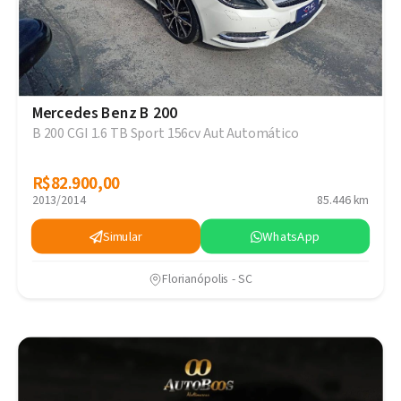
Mercedes Benz B 200
B 200 CGI 1.6 TB Sport 156cv Aut Automático
R$82.900,00
R$82.900,00
2013/2014
85.446 km
Simular
WhatsApp
Florianópolis - SC