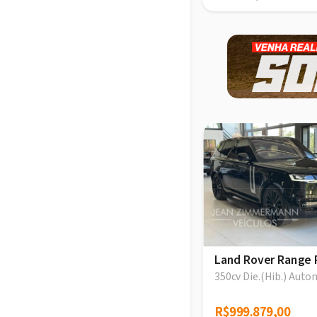
Land Rover Range 
350cv Die.(Hib.) Auto
R$999.879,00
R$999.879,00