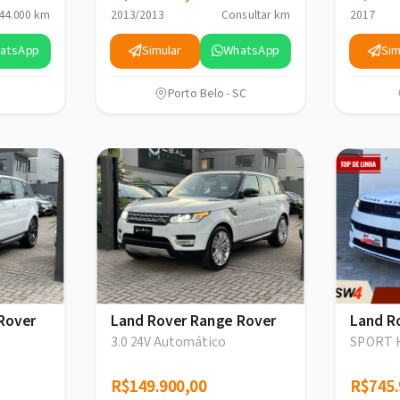
44.000 km
2013/2013
Consultar km
2017
atsApp
Simular
WhatsApp
Sim
Porto Belo - SC
Rover
Land Rover Range Rover
Land R
3.0 24V Automático
SPORT 
R$149.900,00
R$149.900,00
R$745.
R$745.