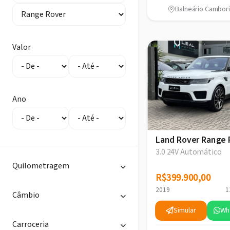
Balneário Cambori
Valor
Ano
Land Rover Range 
3.0 24V Automático
Quilometragem
R$399.900,00
R$399.900,00
2019
1
Câmbio
Simular
Wh
Carroceria