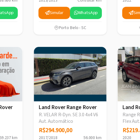
88.600 km
2013/2013
Consultar km
2022
atsApp
Simular
WhatsApp
Sim
Porto Belo - SC
Rover
Land Rover Range Rover
Land R
R. VELAR R-Dyn. SE 3.0 4x4 V6
Range R.
Aut. Automático
Flex Au
R$294.900,00
R$294.900,00
R$219.
R$219.
69.237 km
2017/2018
56.000 km
2020