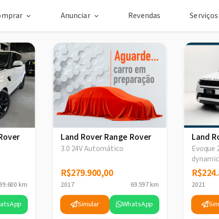
omprar
Anunciar
Revendas
Serviço
Rover
Land Rover Range Rover
Land R
3.0 24V Automático
Evoque 2
dynami
Automá
R$279.900,00
R$279.900,00
R$224.
R$224.
99.600 km
2017
69.597 km
2021
atsApp
Simular
WhatsApp
Sim