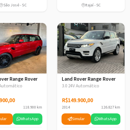
São José - SC
Itajaí - SC
over Range Rover
Land Rover Range Rover
 Automático
3.0 24V Automático
900,00
900,00
R$149.900,00
R$149.900,00
118.900 km
2014
126.827 km
ular
WhatsApp
Simular
WhatsApp