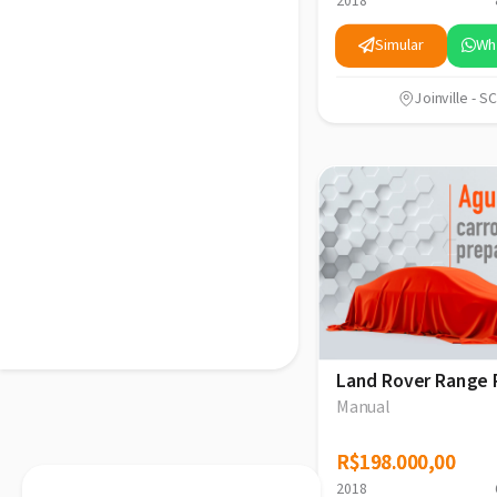
2018
Simular
Wh
Joinville - SC
Land Rover Range 
Manual
R$198.000,00
R$198.000,00
2018