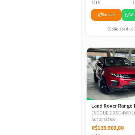
2019
1
Simular
Wh
São José - S
Land Rover Range 
EVOQUE 2.0 SE 4WD 1
Automático
R$139.900,00
R$139.900,00