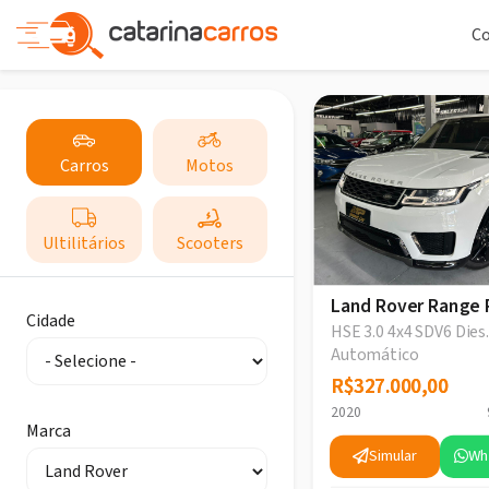
C
Carros
Motos
Ultilitários
Scooters
Land Rover Range 
Cidade
HSE 3.0 4x4 SDV6 Dies.
Automático
R$327.000,00
R$327.000,00
2020
Marca
Simular
Wh