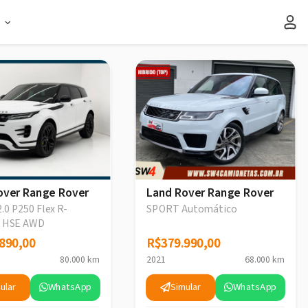
s
over Range Rover
Land Rover Range Rover
.0 P250 Flex R-
SPORT Automático
c HSE AWD
tico
890,00
890,00
R$379.990,00
R$379.990,00
80.000 km
2021
68.000 km
ular
WhatsApp
Simular
WhatsApp