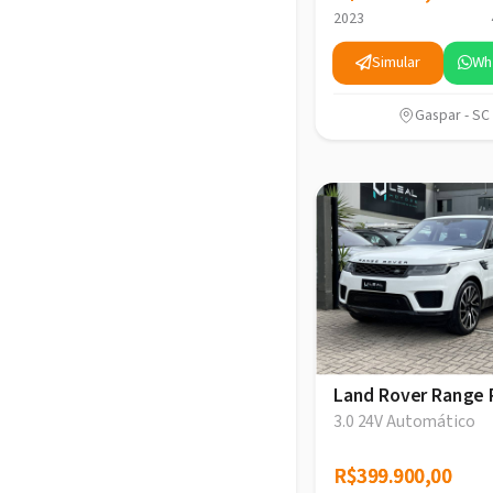
2023
Simular
Wh
Gaspar - SC
Land Rover Range 
3.0 24V Automático
R$399.900,00
R$399.900,00