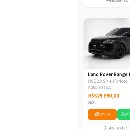
Indaial - SC
Land Rover Range 
HSE 2.0 Si4 (Híbrido)
Automático
R$329.890,00
R$329.890,00
2021
Simular
Wh
São José - S