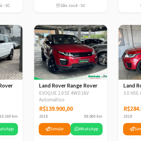
ú - SC
São José - SC
Rover
Land Rover Range Rover
Land R
EVOQUE 2.0 SE 4WD 16V
3.0 HSE
Automático
R$139.900,00
R$139.900,00
R$284.
R$284.
10.169 km
2018
88.600 km
2018
atsApp
Simular
WhatsApp
Sim