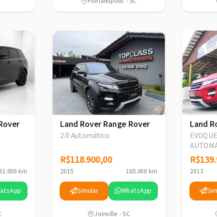
Florianópolis - SC
Rover
Land Rover Range Rover
Land R
2.0 Automático
EVOQUE
AUTOMÁ
R$118.900,00
R$118.900,00
R$139.
R$139.
81.000 km
2015
165.000 km
2013
atsApp
Simular
WhatsApp
Sim
C
Joinville - SC