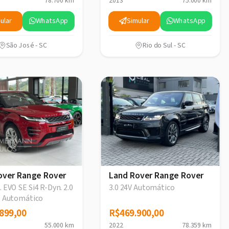
78.700 km
2013
75.000 km
ular
WhatsApp
Simular
WhatsApp
São José - SC
Rio do Sul - SC
over Range Rover
Land Rover Range Rover
 EVO SE Si4 R-Dyn. 2.0
3.0 24V Automático
t. Automático
899,00
899,00
R$469.900,00
R$469.900,00
55.000 km
2022
78.359 km