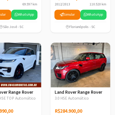
69.597 km
2012/2013
110.520 km
ular
WhatsApp
Simular
WhatsApp
São José - SC
Florianópolis - SC
over Range Rover
Land Rover Range Rover
HSE TOP Automático
3.0 HSE Automático
990,00
990,00
R$284.900,00
R$284.900,00