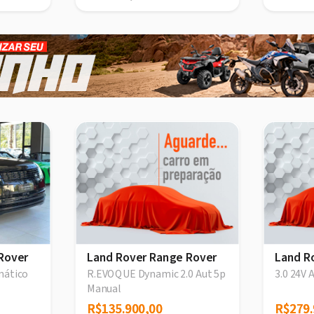
Rover
Land Rover Range Rover
Land R
mático
R.EVOQUE Dynamic 2.0 Aut 5p
3.0 24V
Manual
R$135.900,00
R$135.900,00
R$279.
R$279.