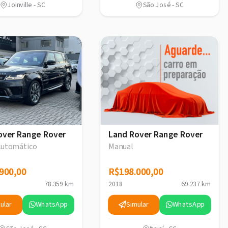
Joinville - SC
São José - SC
over Range Rover
Land Rover Range Rover
 Automático
Manual
900,00
900,00
R$198.000,00
R$198.000,00
78.359 km
2018
69.237 km
ular
WhatsApp
Simular
WhatsApp