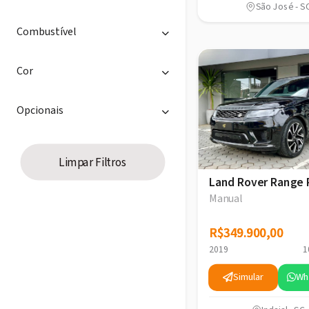
São José - S
Combustível
Cor
Opcionais
Limpar Filtros
Land Rover Range 
Manual
R$349.900,00
R$349.900,00
2019
1
Simular
Wh