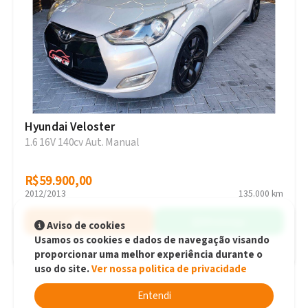
Hyundai Veloster
1.6 16V 140cv Aut. Manual
R$59.900,00
R$59.900,00
2012/2013
135.000 km
Simular
WhatsApp
Aviso de cookies
Usamos os cookies e dados de navegação visando
proporcionar uma melhor experiência durante o
Tijucas - SC
uso do site.
Ver nossa politica de privacidade
Entendi