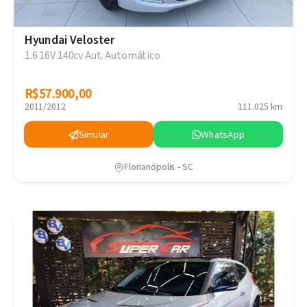
Hyundai Veloster
1.6 16V 140cv Aut. Automático
R$57.900,00
R$57.900,00
2011/2012
111.025 km
Simular
WhatsApp
Florianópolis - SC