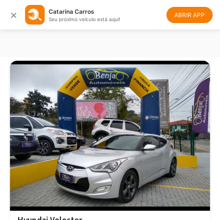
×
Catarina Carros
Filtrar
Ordenar
ABRIR APP
Seu próximo veículo está aqui!