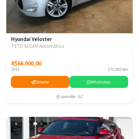
Hyundai Veloster
TETO SOLAR Automático
R$66.900,00
R$66.900,00
2013
171.500 km
Simular
WhatsApp
Joinville - SC