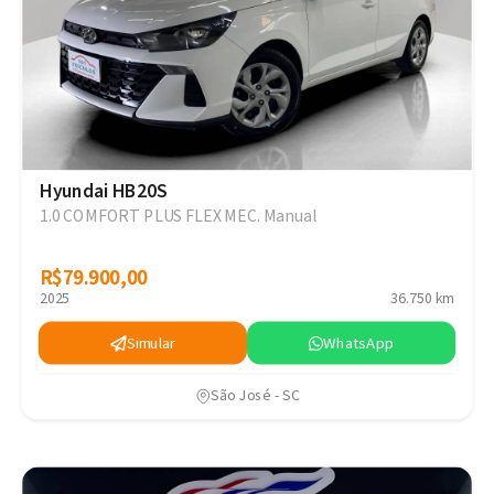
Hyundai HB20S
1.0 COMFORT PLUS FLEX MEC. Manual
R$79.900,00
R$79.900,00
2025
36.750 km
Simular
WhatsApp
São José - SC