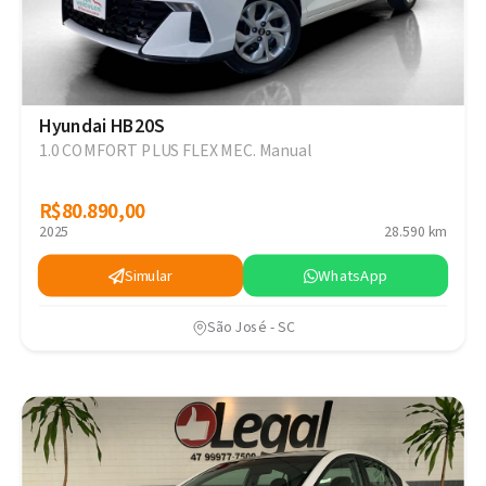
Hyundai HB20S
1.0 COMFORT PLUS FLEX MEC. Manual
R$80.890,00
R$80.890,00
2025
28.590 km
Simular
WhatsApp
São José - SC