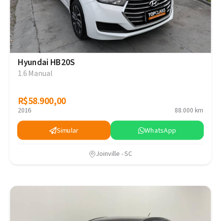
Hyundai HB20S
1.6 Manual
R$58.900,00
R$58.900,00
2016
88.000 km
Simular
WhatsApp
Joinville - SC