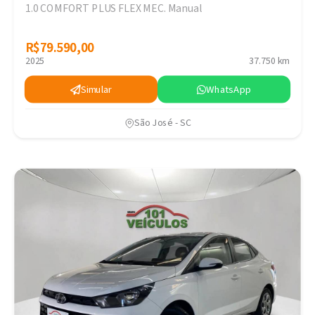
1.0 COMFORT PLUS FLEX MEC. Manual
R$79.590,00
R$79.590,00
2025
37.750 km
Simular
WhatsApp
São José - SC