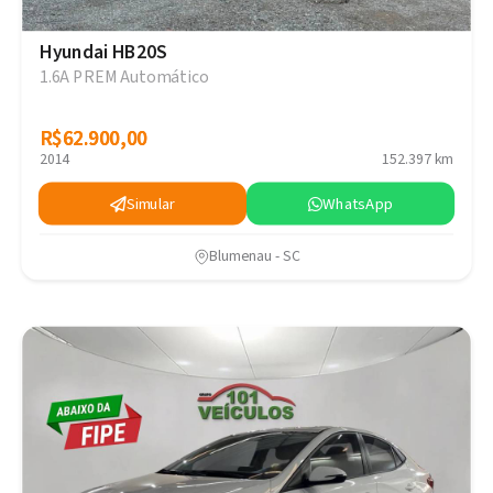
Hyundai HB20S
1.6A PREM Automático
R$62.900,00
R$62.900,00
2014
152.397 km
Simular
WhatsApp
Blumenau - SC