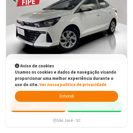
Hyundai HB20S
Aviso de cookies
Usamos os cookies e dados de navegação visando
1.0 COMFORT PLUS FLEX MEC. Manual
proporcionar uma melhor experiência durante o
uso do site.
Ver nossa politica de privacidade
R$79.590,00
R$79.590,00
2025
37.750 km
Entendi
Simular
WhatsApp
São José - SC