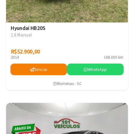
Hyundai HB20S
1.6 Manual
R$52.900,00
R$52.900,00
2014
168.000 km
Simular
WhatsApp
Blumenau - SC