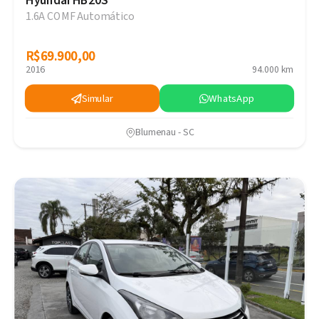
Hyundai HB20S
1.6A COMF Automático
R$69.900,00
R$69.900,00
2016
94.000 km
Simular
WhatsApp
Blumenau - SC