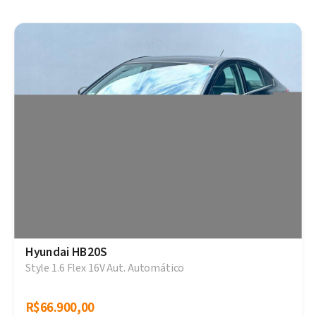
Hyundai HB20S
Style 1.6 Flex 16V Aut. Automático
R$66.900,00
R$66.900,00