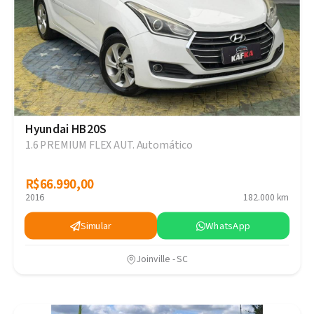
Hyundai HB20S
1.6 PREMIUM FLEX AUT. Automático
R$66.990,00
R$66.990,00
2016
182.000 km
Simular
WhatsApp
Joinville - SC