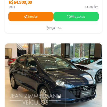
R$64.900,00
R$64.900,00
2018
84.000 km
Simular
WhatsApp
Itajaí - SC