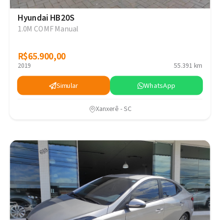
Hyundai HB20S
1.0M COMF Manual
R$65.900,00
R$65.900,00
2019
55.391 km
Simular
WhatsApp
Xanxerê - SC