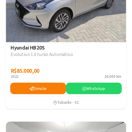
Hyundai HB20S
Evolution 1.0 turbo Automático
R$85.000,00
R$85.000,00
2022
26.000 km
Simular
WhatsApp
Tubarão - SC