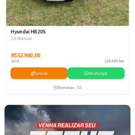
Hyundai HB20S
1.6 Manual
R$52.900,00
R$52.900,00
2014
168.000 km
Simular
WhatsApp
Blumenau - SC