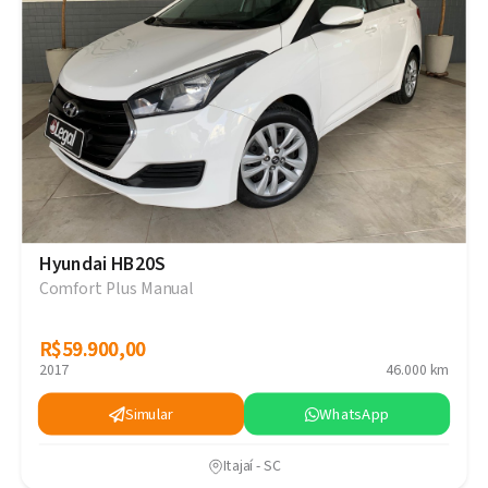
Hyundai HB20S
Comfort Plus Manual
R$59.900,00
R$59.900,00
2017
46.000 km
Simular
WhatsApp
Itajaí - SC