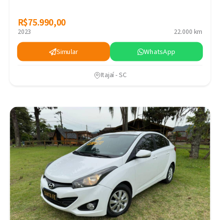
R$75.990,00
R$75.990,00
2023
22.000 km
Simular
WhatsApp
Itajaí - SC