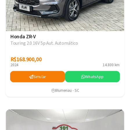
Honda ZR-V
Touring 2.0 16V 5p Aut. Automático
R$168.900,00
R$168.900,00
2024
14.800 km
Simular
WhatsApp
Blumenau - SC