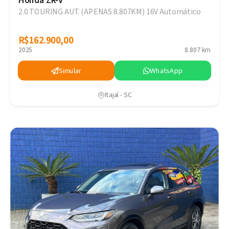
Honda ZR-V
2.0 TOURING AUT. (APENAS 8.807KM) 16V Automático
R$162.900,00
R$162.900,00
2025
8.807 km
Simular
WhatsApp
Itajaí - SC