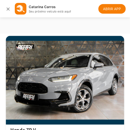
×
Catarina Carros
Filtrar
Ordenar
ABRIR APP
Seu próximo veículo está aqui!