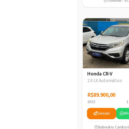
Joinville - SC
Honda CR-V
2.0 LX Automático
R$89.900,00
R$89.900,00
2015
1
Simular
Wh
Balneário Cambori