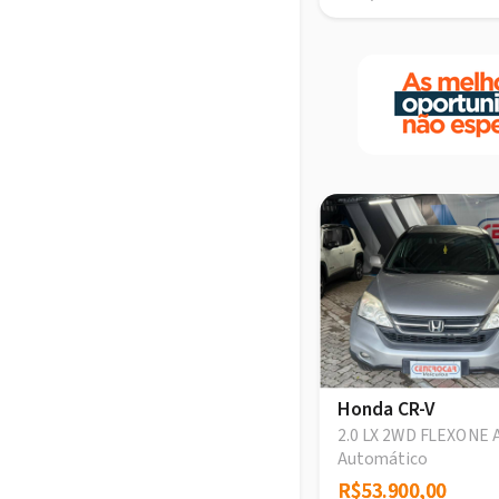
Honda CR-V
2.0 LX 2WD FLEXONE 
Automático
R$53.900,00
R$53.900,00