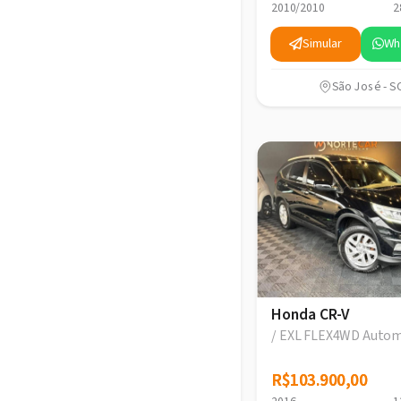
2010/2010
2
Simular
Wh
São José - S
Honda CR-V
/ EXL FLEX4WD Autom
R$103.900,00
R$103.900,00