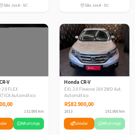
São José - SC
São José - SC
CR-V
Honda CR-V
 2.0 FLEX
EXL 2.0 Flexone 16V 2WD Aut.
TICA Automático
Automático
00,00
00,00
R$82.900,00
R$82.900,00
132.000 km
2013
192.000 km
ular
WhatsApp
Simular
WhatsApp