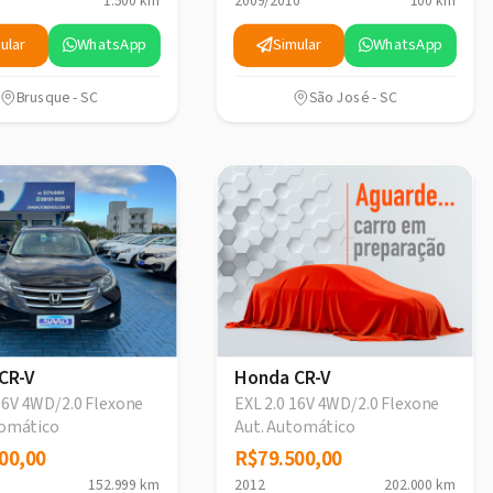
1.500 km
2009/2010
100 km
ular
WhatsApp
Simular
WhatsApp
Brusque - SC
São José - SC
CR-V
Honda CR-V
16V 4WD/2.0 Flexone
EXL 2.0 16V 4WD/2.0 Flexone
tomático
Aut. Automático
00,00
00,00
R$79.500,00
R$79.500,00
152.999 km
2012
202.000 km