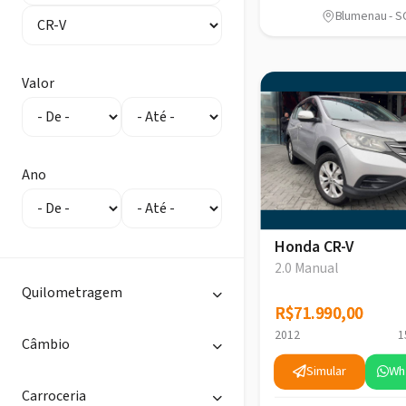
Blumenau - S
Valor
Ano
Honda CR-V
2.0 Manual
Quilometragem
R$71.990,00
R$71.990,00
2012
1
Câmbio
Simular
Wh
Carroceria