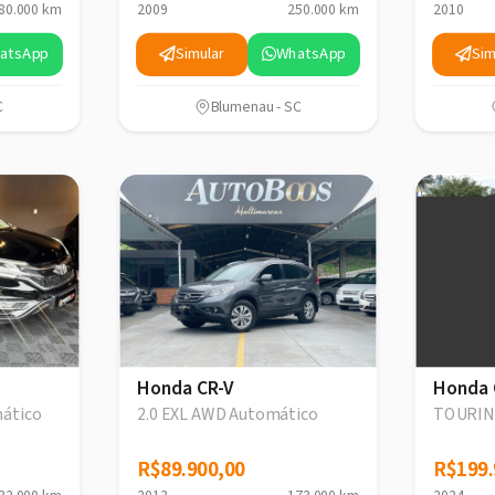
80.000 km
2009
250.000 km
2010
atsApp
Simular
WhatsApp
Sim
C
Blumenau - SC
Honda CR-V
Honda 
ático
2.0 EXL AWD Automático
TOURING
R$89.900,00
R$89.900,00
R$199.
R$199.