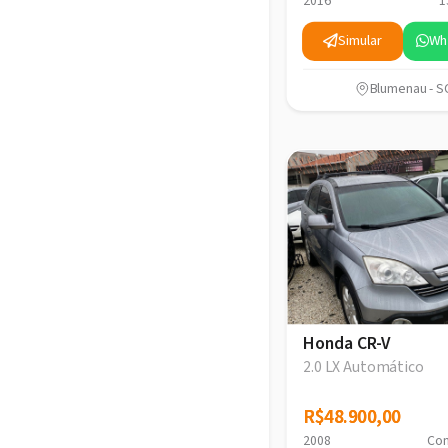
2016
1
Simular
Wh
Blumenau - S
Honda CR-V
2.0 LX Automático
R$48.900,00
R$48.900,00
2008
Con