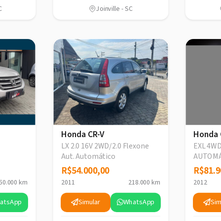
C
Joinville - SC
Honda CR-V
Honda 
LX 2.0 16V 2WD/2.0 Flexone
EXL 4WD
Aut. Automático
AUTOMÁ
R$54.000,00
R$54.000,00
R$81.9
R$81.9
50.000 km
2011
218.000 km
2012
atsApp
Simular
WhatsApp
Sim