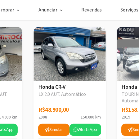
omprar
Anunciar
Revendas
Serviço
Honda CR-V
Honda 
AUT.
LX 2.0 AUT. Automático
TOURIN
Automá
R$48.900,00
R$48.900,00
R$158.
R$158.
54.000 km
2008
150.000 km
2019
atsApp
Simular
WhatsApp
Sim