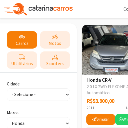
C
Carros
Motos
Ultilitários
Scooters
Honda CR-V
Cidade
2.0 LX 2WD FLEXONE 
Automático
R$53.900,00
R$53.900,00
2011
1
Marca
Simular
Wh