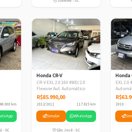
Joinville - SC
Honda CR-V
Honda 
CR-V EXL 2.0 16V 4WD/2.0
EXL 2.0
Flexone Aut. Automático
Automá
R$85.990,00
R$85.990,00
R$63.9
R$63.9
48.000 km
2012/2012
117.815 km
2010
atsApp
Simular
WhatsApp
Sim
ú - SC
São José - SC