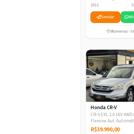
2011
1
Simular
Wh
Blumenau - S
Honda CR-V
CR-V EXL 2.0 16V 4WD/
Flexone Aut. Automát
R$39.990,00
R$39.990,00