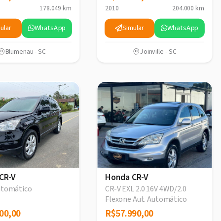
178.049 km
2010
204.000 km
ular
WhatsApp
Simular
WhatsApp
Blumenau - SC
Joinville - SC
CR-V
Honda CR-V
Automático
CR-V EXL 2.0 16V 4WD/2.0
Flexone Aut. Automático
00,00
00,00
R$57.990,00
R$57.990,00