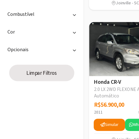
Joinville - SC
Combustível
Cor
Opcionais
Limpar Filtros
Honda CR-V
2.0 LX 2WD FLEXONE A
Automático
R$56.900,00
R$56.900,00
2011
Simular
Wh