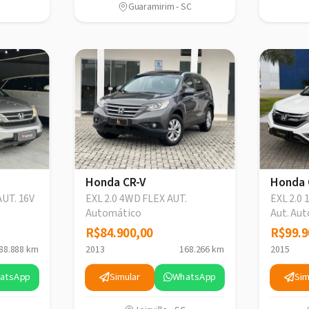
Guaramirim - SC
Honda CR-V
Honda 
UT. 16V
EXL 2.0 4WD FLEX AUT.
EXL 2.0 
Automático
Aut. Au
R$84.900,00
R$84.900,00
R$99.9
R$99.9
88.888 km
2013
168.266 km
2015
atsApp
Simular
WhatsApp
Sim