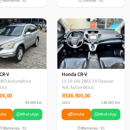
Blumenau - SC
Joinville - SC
CR-V
Honda CR-V
 4WD Automática
LX 2.0 16V 2WD/2.0 Flexone
tico
Aut. Automático
00,00
00,00
R$86.900,00
R$86.900,00
89.000 km
2013
148.655 km
ular
WhatsApp
Simular
WhatsApp
Blumenau - SC
Blumenau - SC