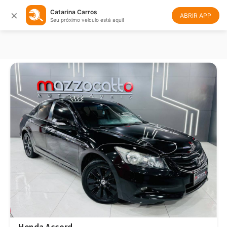
×
Catarina Carros
Filtrar
Ordenar
ABRIR APP
Seu próximo veículo está aqui!