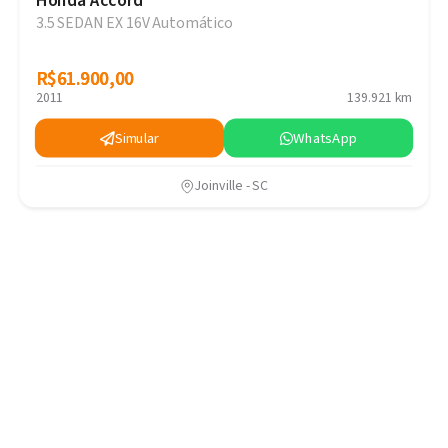
Honda Accord
3.5 SEDAN EX 16V Automático
R$61.900,00
R$61.900,00
2011
139.921 km
Simular
WhatsApp
Joinville - SC