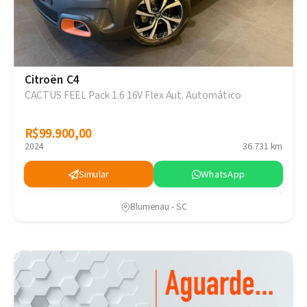
Citroën C4
CACTUS FEEL Pack 1.6 16V Flex Aut. Automático
R$99.900,00
R$99.900,00
2024
36.731 km
Simular
WhatsApp
Blumenau - SC