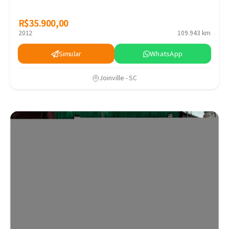
R$35.900,00
R$35.900,00
2012
109.943 km
Simular
WhatsApp
Joinville - SC