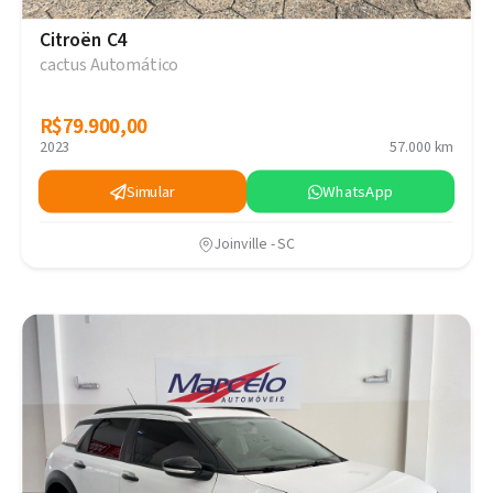
Citroën C4
cactus Automático
R$79.900,00
R$79.900,00
2023
57.000 km
Simular
WhatsApp
Joinville - SC