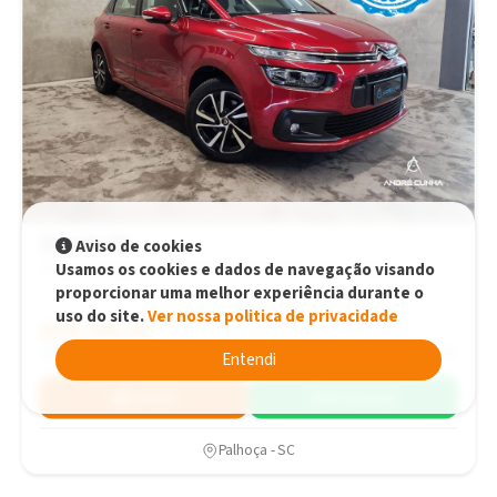
Citroën C4
Aviso de cookies
Usamos os cookies e dados de navegação visando
Picasso Seduction 1.6 Turbo 16V Aut. Automático
proporcionar uma melhor experiência durante o
uso do site.
Ver nossa politica de privacidade
R$81.900,00
R$81.900,00
2018
98.732 km
Entendi
Simular
WhatsApp
Palhoça - SC