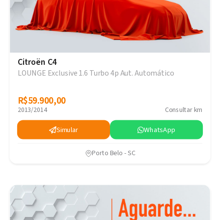
Citroën C4
LOUNGE Exclusive 1.6 Turbo 4p Aut. Automático
R$59.900,00
R$59.900,00
2013/2014
Consultar km
Simular
WhatsApp
Porto Belo - SC