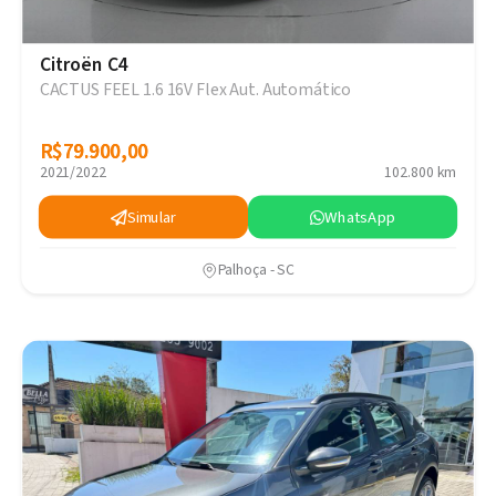
Citroën C4
CACTUS FEEL 1.6 16V Flex Aut. Automático
R$79.900,00
R$79.900,00
2021/2022
102.800 km
Simular
WhatsApp
Palhoça - SC