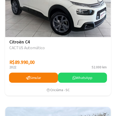
Citroën C4
CACTUS Automático
R$89.990,00
R$89.990,00
2022
52.000 km
Simular
WhatsApp
Criciúma - SC