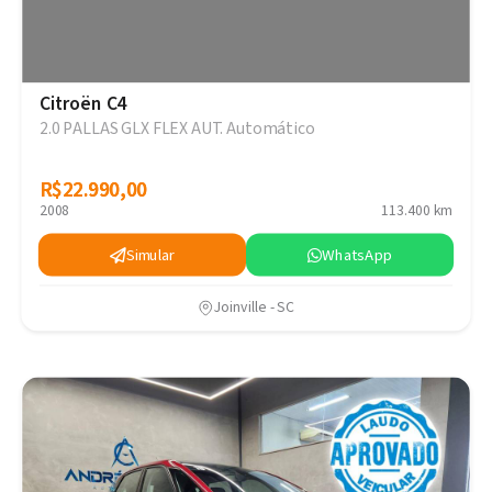
Citroën C4
2.0 PALLAS GLX FLEX AUT. Automático
R$22.990,00
R$22.990,00
2008
113.400 km
Simular
WhatsApp
Joinville - SC