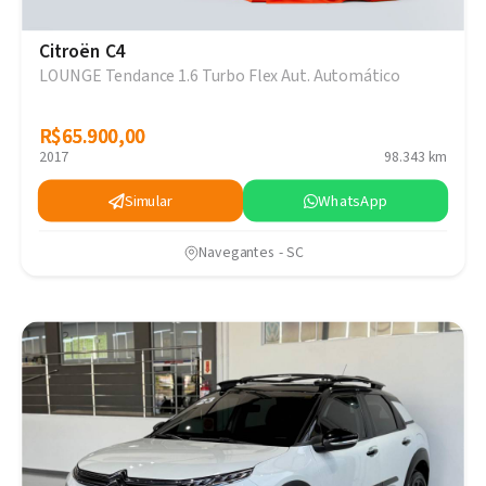
Citroën C4
LOUNGE Tendance 1.6 Turbo Flex Aut. Automático
R$65.900,00
R$65.900,00
2017
98.343 km
Simular
WhatsApp
Navegantes - SC