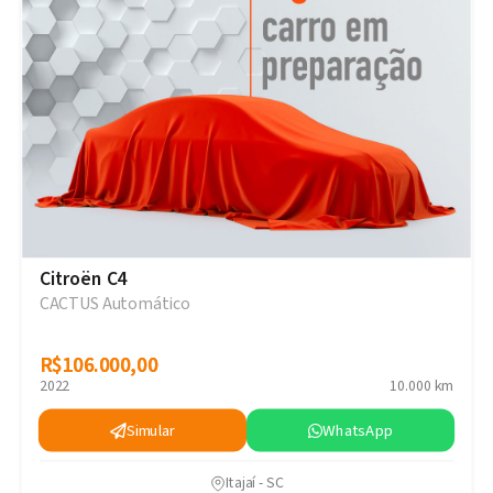
Citroën C4
CACTUS Automático
R$106.000,00
R$106.000,00
2022
10.000 km
Simular
WhatsApp
Itajaí - SC