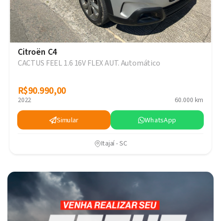
Citroën C4
CACTUS FEEL 1.6 16V FLEX AUT. Automático
R$90.990,00
R$90.990,00
2022
60.000 km
Simular
WhatsApp
Itajaí - SC