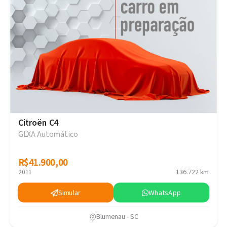
Citroën C4
GLXA Automático
R$41.900,00
R$41.900,00
2011
136.722 km
Simular
WhatsApp
Blumenau - SC