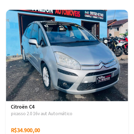
Citroën C4
picasso 2.0 16v aut Automático
R$34.900,00
R$34.900,00