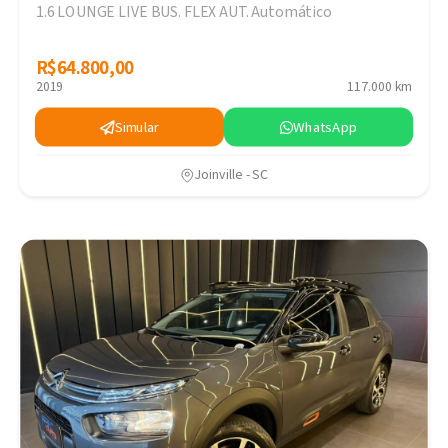
1.6 LOUNGE LIVE BUS. FLEX AUT. Automático
R$64.800,00
R$64.800,00
2019
117.000 km
Simular
WhatsApp
Joinville - SC