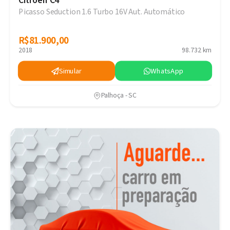
Citroën C4
Picasso Seduction 1.6 Turbo 16V Aut. Automático
R$81.900,00
R$81.900,00
2018
98.732 km
Simular
WhatsApp
Palhoça - SC