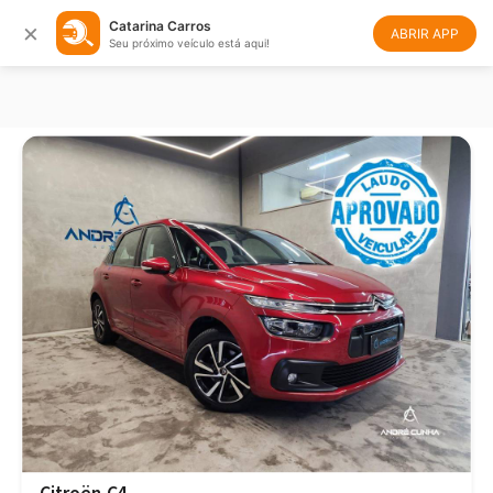
×
Catarina Carros
Filtrar
Ordenar
ABRIR APP
Seu próximo veículo está aqui!