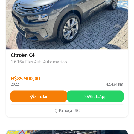
Citroën C4
1.6 16V Flex Aut. Automático
R$85.900,00
R$85.900,00
2022
42.434 km
Simular
WhatsApp
Palhoça - SC