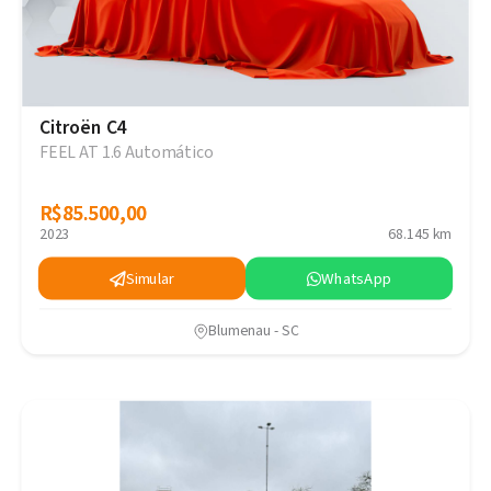
Citroën C4
FEEL AT 1.6 Automático
R$85.500,00
R$85.500,00
2023
68.145 km
Simular
WhatsApp
Blumenau - SC