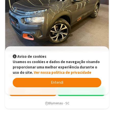
Citroën C4
Aviso de cookies
Usamos os cookies e dados de navegação visando
CACTUS FEEL Pack 1.6 16V Flex Aut. Automático
proporcionar uma melhor experiência durante o
uso do site.
Ver nossa politica de privacidade
R$99.900,00
R$99.900,00
2024
36.731 km
Entendi
Simular
WhatsApp
Blumenau - SC