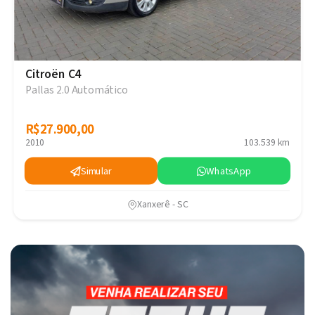
Citroën C4
Pallas 2.0 Automático
R$27.900,00
R$27.900,00
2010
103.539 km
Simular
WhatsApp
Xanxerê - SC