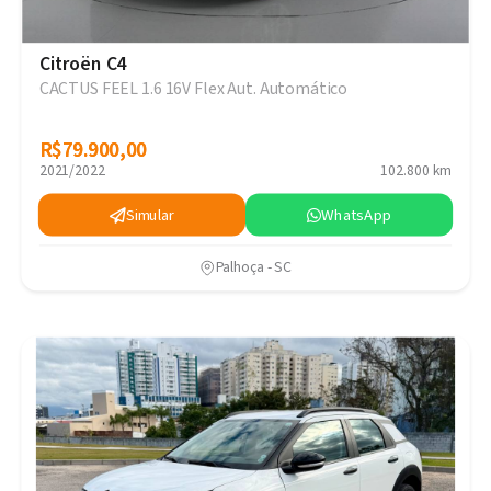
Citroën C4
CACTUS FEEL 1.6 16V Flex Aut. Automático
R$79.900,00
R$79.900,00
2021/2022
102.800 km
Simular
WhatsApp
Palhoça - SC