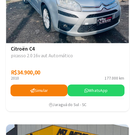
Citroën C4
picasso 2.0 16v aut Automático
R$34.900,00
R$34.900,00
2010
177.000 km
Simular
WhatsApp
Jaraguá do Sul - SC