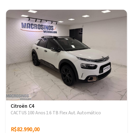
Citroën C4
CACTUS 100 Anos 1.6 TB Flex Aut. Automático
R$82.990,00
R$82.990,00