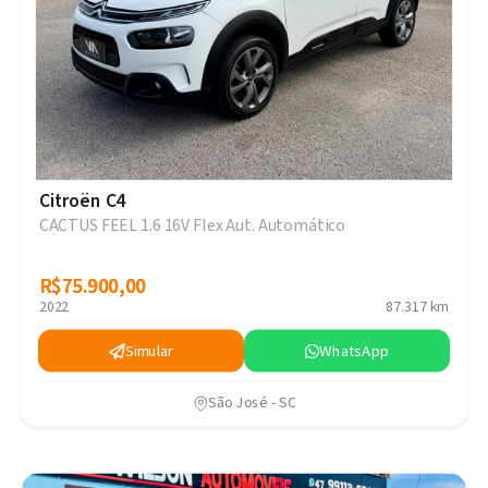
Citroën C4
CACTUS FEEL 1.6 16V Flex Aut. Automático
R$75.900,00
R$75.900,00
2022
87.317 km
Simular
WhatsApp
São José - SC