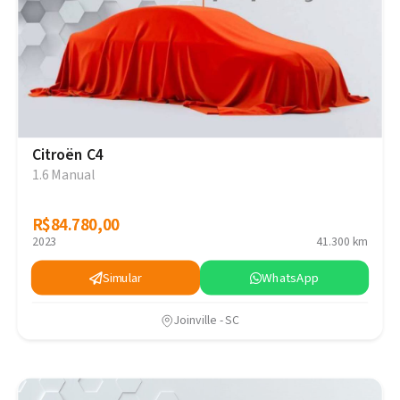
Citroën C4
1.6 Manual
R$84.780,00
R$84.780,00
2023
41.300 km
Simular
WhatsApp
Joinville - SC