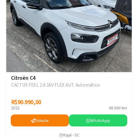
Citroën C4
CACTUS FEEL 1.6 16V FLEX AUT. Automático
R$90.990,00
R$90.990,00
2022
60.000 km
Simular
WhatsApp
Itajaí - SC