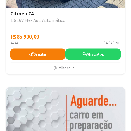
Citroën C4
1.6 16V Flex Aut. Automático
R$85.900,00
R$85.900,00
2022
42.434 km
Simular
WhatsApp
Palhoça - SC