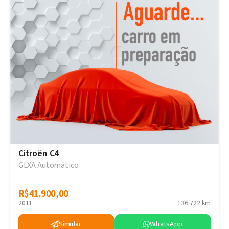
Citroën C4
GLXA Automático
R$41.900,00
R$41.900,00
2011
136.722 km
Simular
WhatsApp