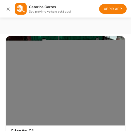
×
Catarina Carros
Filtrar
Ordenar
ABRIR APP
Seu próximo veículo está aqui!