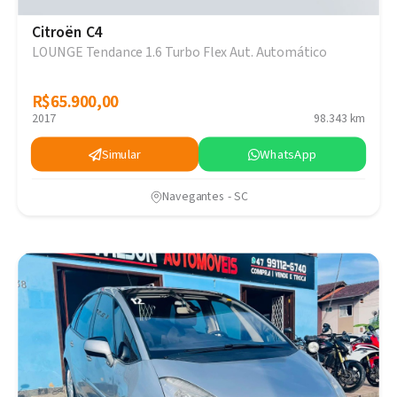
Citroën C4
LOUNGE Tendance 1.6 Turbo Flex Aut. Automático
R$65.900,00
R$65.900,00
2017
98.343 km
Simular
WhatsApp
Navegantes - SC