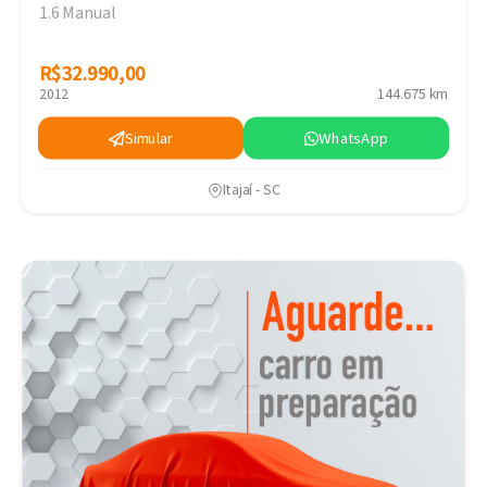
1.6 Manual
R$32.990,00
R$32.990,00
2012
144.675 km
Simular
WhatsApp
Itajaí - SC