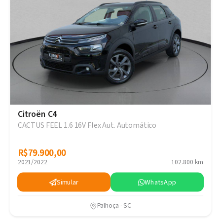
Citroën C4
CACTUS FEEL 1.6 16V Flex Aut. Automático
R$79.900,00
R$79.900,00
2021/2022
102.800 km
Simular
WhatsApp
Palhoça - SC