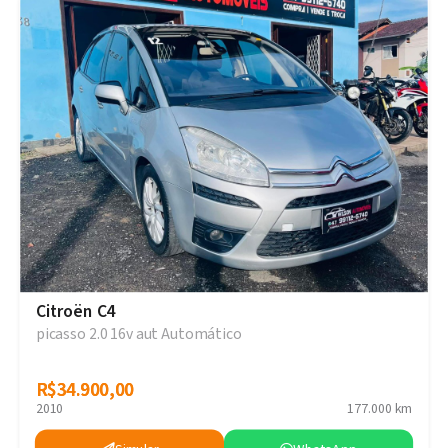
Citroën C4
picasso 2.0 16v aut Automático
R$34.900,00
R$34.900,00
2010
177.000 km