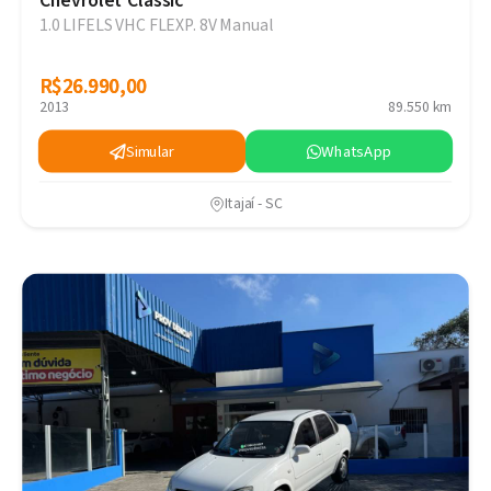
Chevrolet Classic
1.0 LIFELS VHC FLEXP. 8V Manual
R$26.990,00
R$26.990,00
2013
89.550 km
Simular
WhatsApp
Itajaí - SC