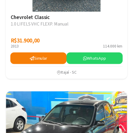
Chevrolet Classic
1.0 LIFELS VHC FLEXP. Manual
R$31.900,00
R$31.900,00
2013
114.000 km
Simular
WhatsApp
Itajaí - SC