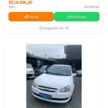
R$18.900,00
R$18.900,00
2001
189.000 km
Simular
WhatsApp
Jaraguá do Sul - SC