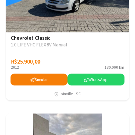
Chevrolet Classic
1.0 LIFE VHC FLEX 8V Manual
R$25.900,00
R$25.900,00
2012
130.000 km
Simular
WhatsApp
Joinville - SC