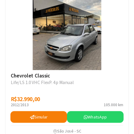
Chevrolet Classic
Life/LS 1.0 VHC FlexP. 4p Manual
R$32.990,00
R$32.990,00
2012/2013
105.000 km
Simular
WhatsApp
São José - SC