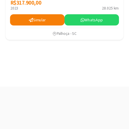
R$317.900,00
R$317.900,00
2023
28.025 km
Simular
WhatsApp
Palhoça - SC