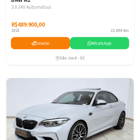
BMW M2
3.0 24V Automático
R$489.900,00
R$489.900,00
2021
22.690 km
Simular
WhatsApp
São José - SC