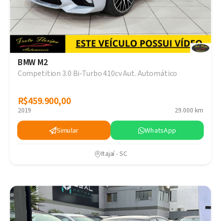
BMW M2
Competition 3.0 Bi-Turbo 410cv Aut. Automático
R$459.900,00
R$459.900,00
2019
29.000 km
Simular
WhatsApp
Itajaí - SC