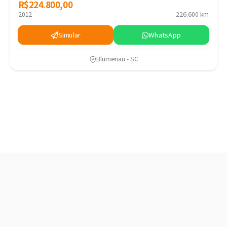
R$224.800,00
R$224.800,00
2012
226.600 km
Simular
WhatsApp
Blumenau - SC