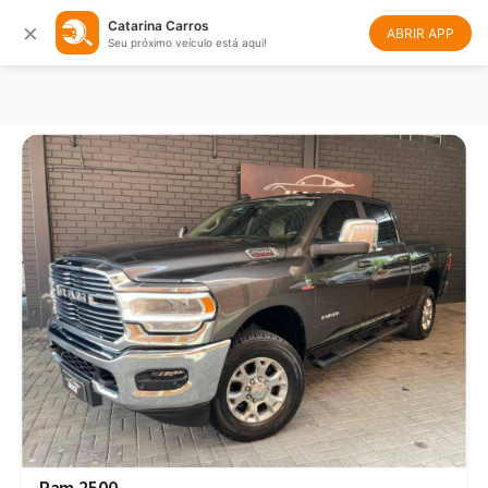
×
Catarina Carros
Filtrar
Ordenar
ABRIR APP
Seu próximo veículo está aqui!