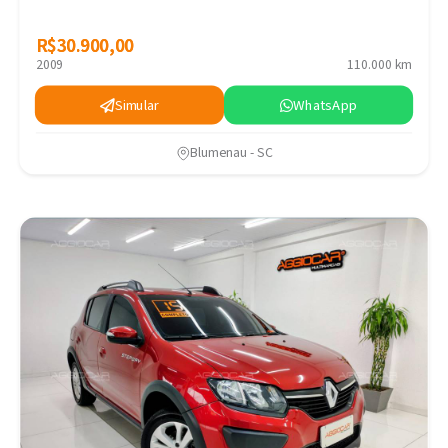
R$30.900,00
R$30.900,00
2009
110.000 km
Simular
WhatsApp
Blumenau - SC