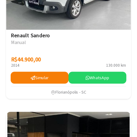
Renault Sandero
Manual
R$44.900,00
R$44.900,00
2014
130.000 km
Simular
WhatsApp
Florianópolis - SC