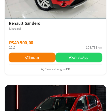
Renault Sandero
Manual
R$49.900,00
R$49.900,00
2015
108.782 km
Simular
WhatsApp
Campo Largo - PR