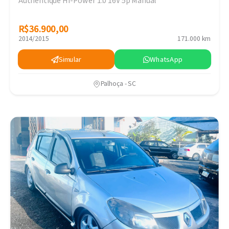
Authentique Hi-Power 1.0 16V 5p Manual
R$36.900,00
R$36.900,00
2014/2015
171.000 km
Simular
WhatsApp
Palhoça - SC