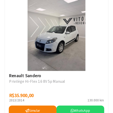
Renault Sandero
Privilège Hi-Flex 1.6 8V 5p Manual
R$35.900,00
R$35.900,00
2013/2014
130.000 km
Simular
WhatsApp