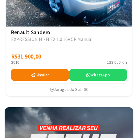
Renault Sandero
EXPRESSION HI-FLEX 1.0 16V 5P Manual
R$31.900,00
R$31.900,00
2010
123.000 km
Simular
WhatsApp
Jaraguá do Sul - SC