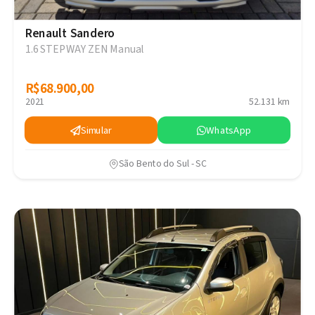
Renault Sandero
1.6 STEPWAY ZEN Manual
R$68.900,00
R$68.900,00
2021
52.131 km
Simular
WhatsApp
São Bento do Sul - SC