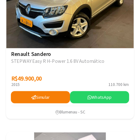
Renault Sandero
STEPWAY Easy R H-Power 1.6 8V Automático
R$49.900,00
R$49.900,00
2015
110.700 km
Simular
WhatsApp
Blumenau - SC