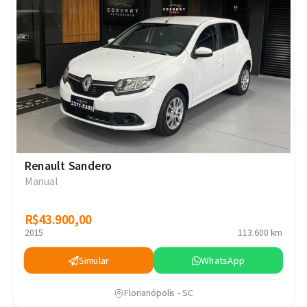
Renault Sandero
Manual
R$43.900,00
R$43.900,00
2015
113.600 km
Simular
WhatsApp
Florianópolis - SC