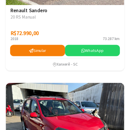
Renault Sandero
20 RS Manual
R$72.990,00
R$72.990,00
2018
73.287 km
Simular
WhatsApp
Xanxerê - SC