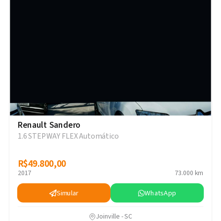
Renault Sandero
1.6 STEPWAY FLEX Automático
R$49.800,00
R$49.800,00
2017
73.000 km
Simular
WhatsApp
Joinville - SC