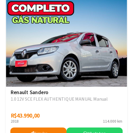
Renault Sandero
1.0 12V SCE FLEX AUTHENTIQUE MANUAL Manual
R$43.990,00
R$43.990,00
2018
114.000 km