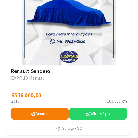
Renault Sandero
EXPR 10 Manual
R$36.900,00
R$36.900,00
2015
160.000 km
Simular
WhatsApp
Palhoça - SC