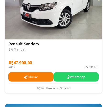
Renault Sandero
1.6 Manual
R$47.900,00
R$47.900,00
2015
65.930 km
Simular
WhatsApp
São Bento do Sul - SC