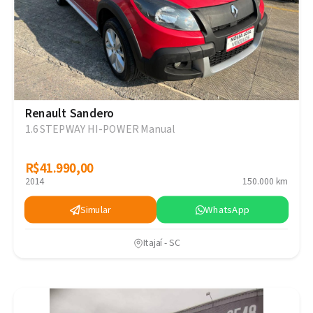
Renault Sandero
1.6 STEPWAY HI-POWER Manual
R$41.990,00
R$41.990,00
2014
150.000 km
Simular
WhatsApp
Itajaí - SC