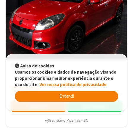
Renault Sandero
Aviso de cookies
Usamos os cookies e dados de navegação visando
EXPRESSION 1.0 COMPLETO Manual
proporcionar uma melhor experiência durante o
uso do site.
Ver nossa politica de privacidade
R$33.900,00
R$33.900,00
2014
190.000 km
Entendi
Simular
WhatsApp
Balneário Piçarras - SC