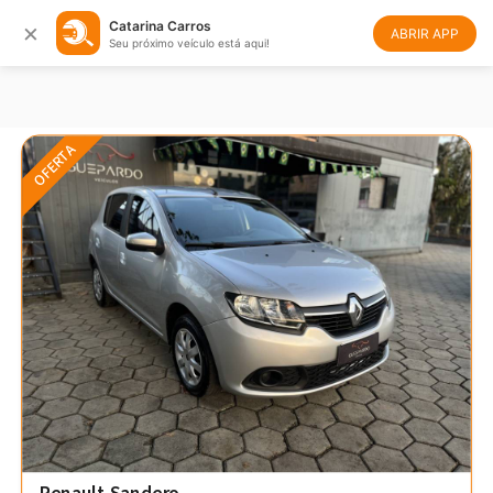
×
Catarina Carros
Filtrar
Ordenar
ABRIR APP
Seu próximo veículo está aqui!
OFERTA