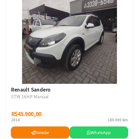
Renault Sandero
STW 16HP Manual
R$45.900,00
R$45.900,00
2014
180.000 km
Simular
WhatsApp