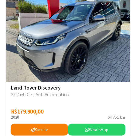
Land Rover Discovery
2.0 4x4 Dies. Aut. Automático
R$179.900,00
R$179.900,00
2020
64.751 km
Simular
WhatsApp