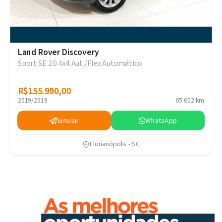
Land Rover Discovery
Sport SE 2.0 4x4 Aut./Flex Automático
R$155.990,00
R$155.990,00
2019/2019
65.602 km
Simular
WhatsApp
Florianópolis - SC