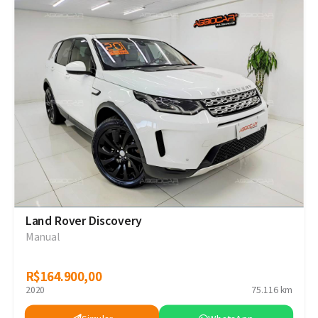
Land Rover Discovery
Manual
R$164.900,00
R$164.900,00
2020
75.116 km