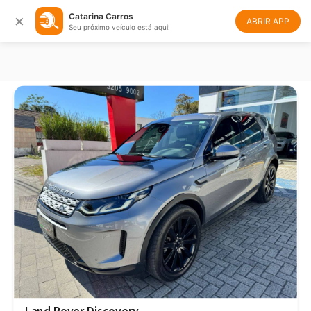
×
Catarina Carros
Filtrar
Ordenar
ABRIR APP
Seu próximo veículo está aqui!