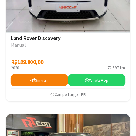
Land Rover Discovery
Manual
R$189.800,00
R$189.800,00
2020
72.597 km
Simular
WhatsApp
Campo Largo - PR