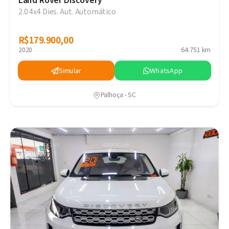
Land Rover Discovery
2.0 4x4 Dies. Aut. Automático
R$179.900,00
R$179.900,00
2020
64.751 km
Simular
WhatsApp
Palhoça - SC