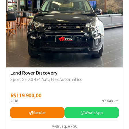
Land Rover Discovery
Sport SE 2.0 4x4 Aut./Flex Automático
R$119.900,00
R$119.900,00
2018
97.648 km
Simular
WhatsApp
Brusque - SC