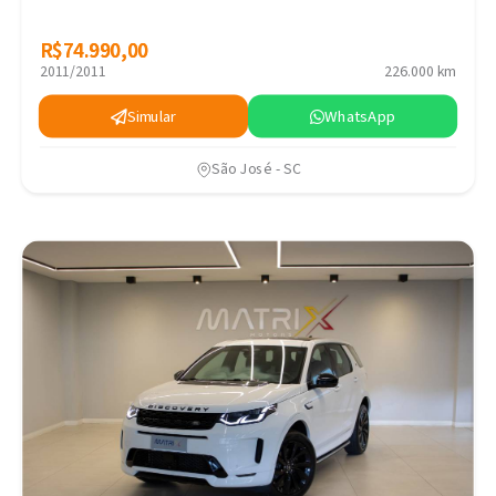
R$74.990,00
R$74.990,00
2011/2011
226.000 km
Simular
WhatsApp
São José - SC