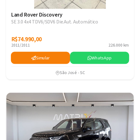
Land Rover Discovery
SE 3.0 4x4 TDV6/SDV6 Die.Aut. Automático
R$74.990,00
R$74.990,00
2011/2011
226.000 km
Simular
WhatsApp
São José - SC