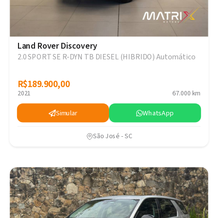
Land Rover Discovery
2.0 SPORT SE R-DYN TB DIESEL (HIBRIDO) Automático
R$189.900,00
R$189.900,00
2021
67.000 km
Simular
WhatsApp
São José - SC