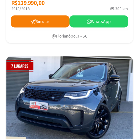
R$129.990,00
R$129.990,00
2018/2018
65.300 km
Simular
WhatsApp
Florianópolis - SC