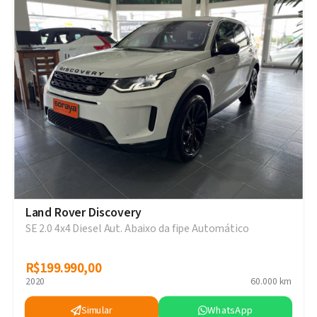
Land Rover Discovery
SE 2.0 4x4 Diesel Aut. Abaixo da fipe Automático
R$199.990,00
R$199.990,00
2020
60.000 km
Simular
WhatsApp