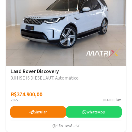
Land Rover Discovery
3.0 HSE I6 DIESEL AUT. Automático
R$374.900,00
R$374.900,00
2022
104.000 km
Simular
WhatsApp
São José - SC