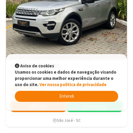
Land Rover Discovery
Aviso de cookies
Usamos os cookies e dados de navegação visando
2.0 Automático
proporcionar uma melhor experiência durante o
uso do site.
Ver nossa politica de privacidade
R$119.900,00
R$119.900,00
2017
134.000 km
Entendi
Simular
WhatsApp
São José - SC