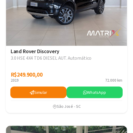
Land Rover Discovery
3.0 HSE 4X4 TD6 DIESEL AUT. Automático
R$249.900,00
R$249.900,00
2019
72.000 km
Simular
WhatsApp
São José - SC