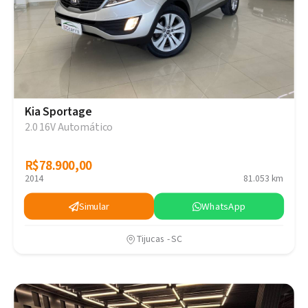
Kia Sportage
2.0 16V Automático
R$78.900,00
R$78.900,00
2014
81.053 km
Simular
WhatsApp
Tijucas - SC