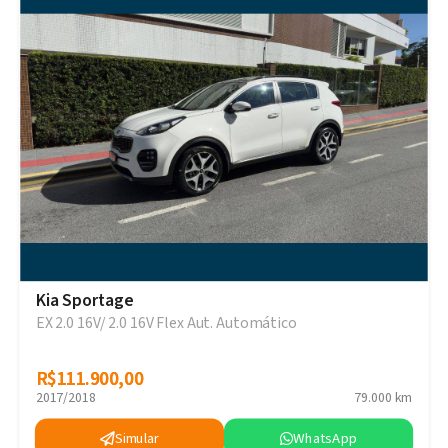
Kia Sportage
EX 2.0 16V/ 2.0 16V Flex Aut. Automático
R$111.900,00
R$111.900,00
2017/2018
79.000 km
Simular
WhatsApp