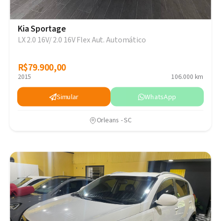
Kia Sportage
LX 2.0 16V/ 2.0 16V Flex Aut. Automático
R$79.900,00
R$79.900,00
2015
106.000 km
Simular
WhatsApp
Orleans - SC