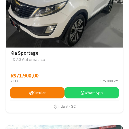
Kia Sportage
LX 2.0 Automático
R$71.900,00
R$71.900,00
2013
175.000 km
Simular
WhatsApp
Indaial - SC