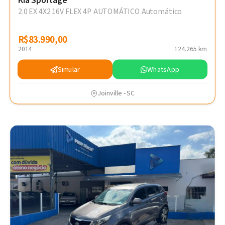
Kia Sportage
2.0 EX 4X2 16V FLEX 4P AUTOMÁTICO Automático
R$83.990,00
R$83.990,00
2014
124.265 km
Simular
WhatsApp
Joinville - SC