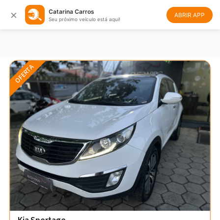
×
Catarina Carros
Filtrar
Ordenar
ABRIR APP
Seu próximo veículo está aqui!
OFERTA