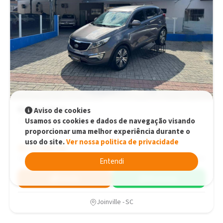
Kia Sportage
Aviso de cookies
Usamos os cookies e dados de navegação visando
2.0 LX FLEX AUT. 16V Automático
proporcionar uma melhor experiência durante o
uso do site.
Ver nossa politica de privacidade
R$79.900,00
R$79.900,00
2016
129.600 km
Entendi
Simular
WhatsApp
Joinville - SC