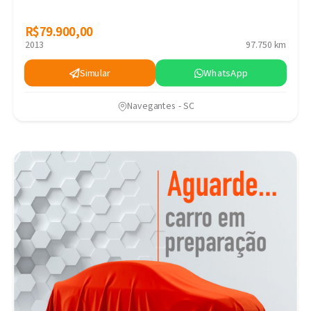
R$79.900,00
R$79.900,00
2013
97.750 km
Simular
WhatsApp
Navegantes - SC