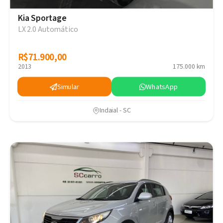
Kia Sportage
LX 2.0 Automático
R$71.900,00
R$71.900,00
2013
175.000 km
Simular
WhatsApp
Indaial - SC