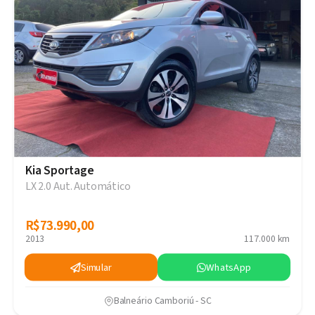
Kia Sportage
LX 2.0 Aut. Automático
R$73.990,00
R$73.990,00
2013
117.000 km
Simular
WhatsApp
Balneário Camboriú - SC