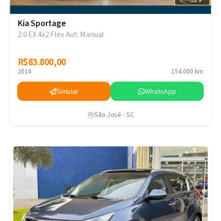
Kia Sportage
2.0 EX 4x2 Flex Aut. Manual
R$83.800,00
R$83.800,00
2014
154.000 km
Simular
WhatsApp
São José - SC