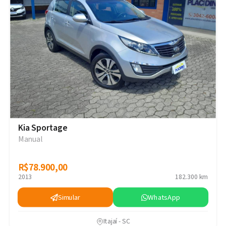
Kia Sportage
Manual
R$78.900,00
R$78.900,00
2013
182.300 km
Simular
WhatsApp
Itajaí - SC