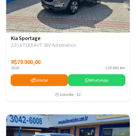
Kia Sportage
2.0 LX FLEX AUT. 16V Automático
R$79.900,00
R$79.900,00
2016
129.600 km
Simular
WhatsApp
Joinville - SC