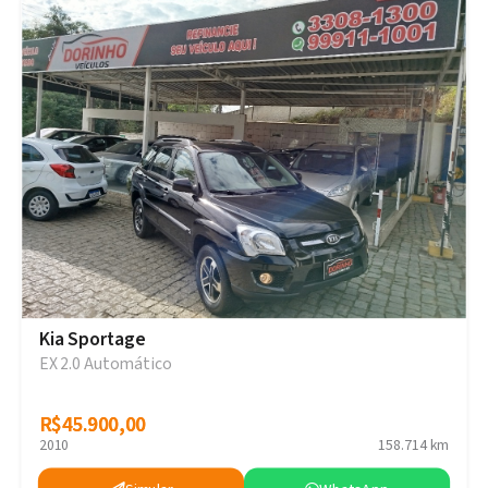
Kia Sportage
EX 2.0 Automático
R$45.900,00
R$45.900,00
2010
158.714 km