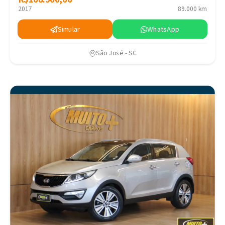
2017
89.000 km
Simular
WhatsApp
São José - SC