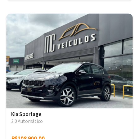
Kia Sportage
2.0 Automático
R$108.900,00
R$108.900,00