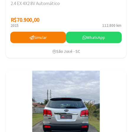
2.4 EX 4X2 8V Automático
R$70.900,00
R$70.900,00
2015
112.800 km
Simular
WhatsApp
São José - SC