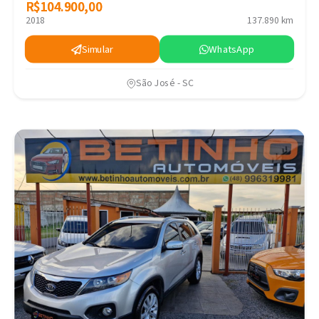
R$104.900,00
R$104.900,00
2018
137.890 km
Simular
WhatsApp
São José - SC