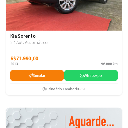
Kia Sorento
2.4 Aut. Automático
R$71.990,00
R$71.990,00
2013
96.000 km
Simular
WhatsApp
Balneário Camboriú - SC