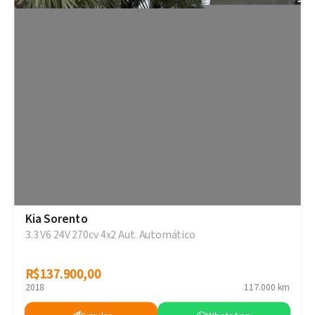
Kia Sorento
3.3 V6 24V 270cv 4x2 Aut. Automático
R$137.900,00
R$137.900,00
2018
117.000 km