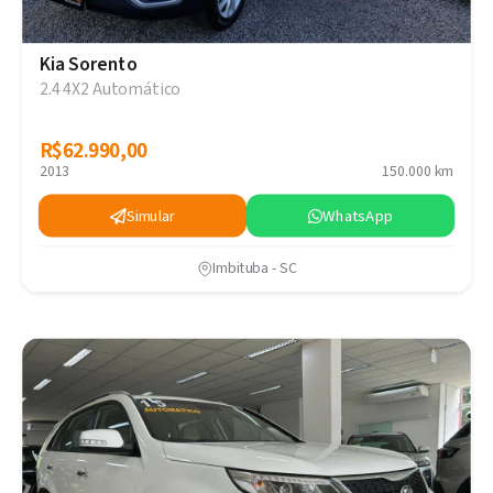
Kia Sorento
2.4 4X2 Automático
R$62.990,00
R$62.990,00
2013
150.000 km
Simular
WhatsApp
Imbituba - SC