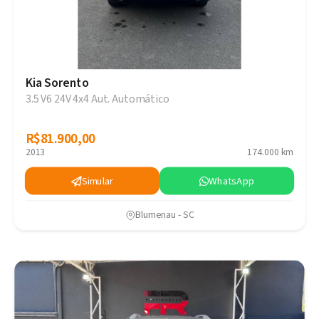
Kia Sorento
3.5 V6 24V 4x4 Aut. Automático
R$81.900,00
R$81.900,00
2013
174.000 km
Simular
WhatsApp
Blumenau - SC