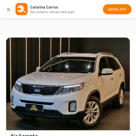
×
Catarina Carros
Filtrar
Ordenar
ABRIR APP
Seu próximo veículo está aqui!