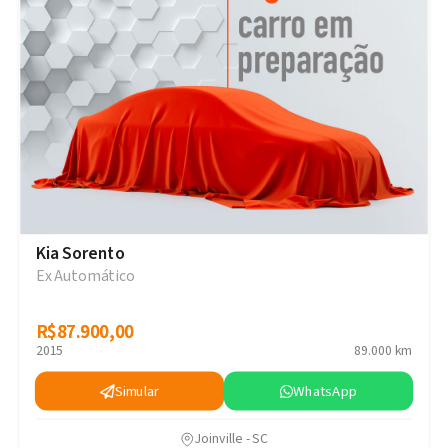
Kia Sorento
Ex Automático
R$87.900,00
R$87.900,00
2015
89.000 km
Simular
WhatsApp
Joinville - SC