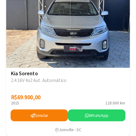
Kia Sorento
2.4 16V 4x2 Aut. Automático
R$69.900,00
R$69.900,00
2015
128.000 km
Simular
WhatsApp
Joinville - SC