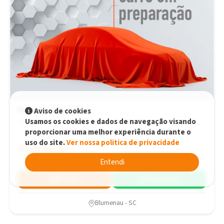
Hyundai Tucson
Aviso de cookies
Usamos os cookies e dados de navegação visando
GLB Manual
proporcionar uma melhor experiência durante o
uso do site.
Ver nossa politica de privacidade
R$45.900,00
R$45.900,00
2012
175.320 km
Entendi
Simular
WhatsApp
Blumenau - SC