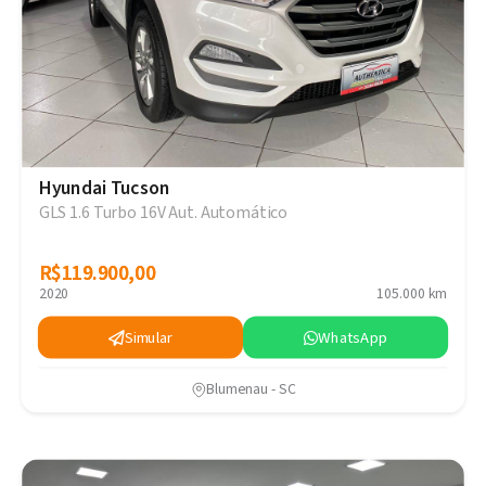
Hyundai Tucson
GLS 1.6 Turbo 16V Aut. Automático
R$119.900,00
R$119.900,00
2020
105.000 km
Simular
WhatsApp
Blumenau - SC