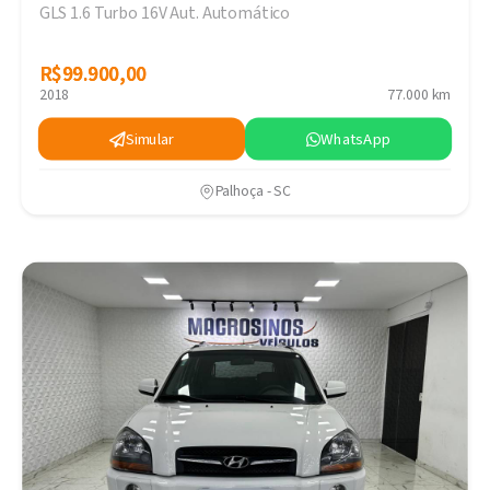
GLS 1.6 Turbo 16V Aut. Automático
R$99.900,00
R$99.900,00
2018
77.000 km
Simular
WhatsApp
Palhoça - SC