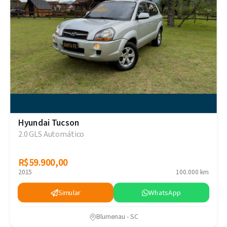
Hyundai Tucson
2.0 GLS Automático
R$59.900,00
R$59.900,00
2015
100.000 km
Simular
WhatsApp
Blumenau - SC