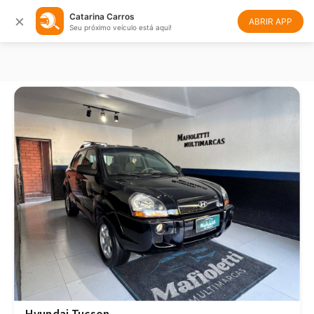
×
Catarina Carros
Filtrar
Ordenar
ABRIR APP
Seu próximo veículo está aqui!