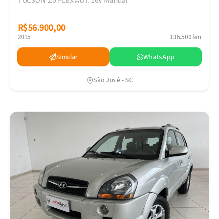
TUCSON 2.0 FLEX AUT. 16V Manual
R$56.900,00
R$56.900,00
2015
136.500 km
Simular
WhatsApp
São José - SC