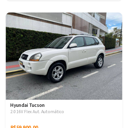
Hyundai Tucson
2.0 16V Flex Aut. Automático
R$59.900,00
R$59.900,00