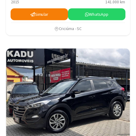
2015
141.000 km
Simular
WhatsApp
Criciúma - SC