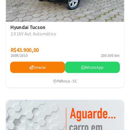
Hyundai Tucson
2.0 16V Aut. Automático
R$43.900,00
R$43.900,00
2009/2010
200.000 km
Simular
WhatsApp
Palhoça - SC