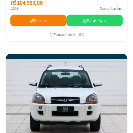
R$104.900,00
R$104.900,00
2019
Consultar km
Simular
WhatsApp
Florianópolis - SC