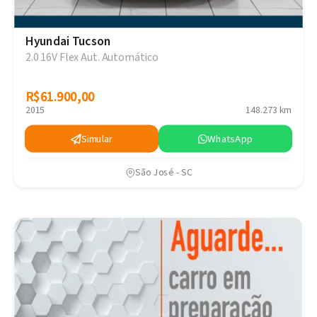
Hyundai Tucson
2.0 16V Flex Aut. Automático
R$61.900,00
R$61.900,00
2015
148.273 km
Simular
WhatsApp
São José - SC