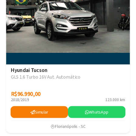
Hyundai Tucson
GLS 1.6 Turbo 16V Aut. Automático
R$96.990,00
R$96.990,00
2018/2019
123.000 km
Simular
WhatsApp
Florianópolis - SC