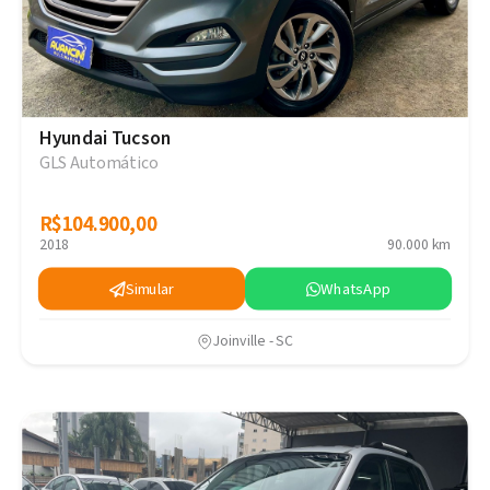
Hyundai Tucson
GLS Automático
R$104.900,00
R$104.900,00
2018
90.000 km
Simular
WhatsApp
Joinville - SC