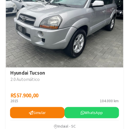
Hyundai Tucson
2.0 Automático
R$57.900,00
R$57.900,00
2015
104.000 km
Simular
WhatsApp
Indaial - SC