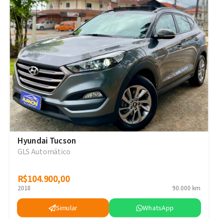
Hyundai Tucson
GLS Automático
R$104.900,00
R$104.900,00
2018
90.000 km
Simular
WhatsApp