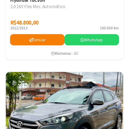
Hyundai Tucson
2.0 16V Flex Mec. Automático
R$48.800,00
R$48.800,00
2012/2013
180.000 km
Simular
WhatsApp
Blumenau - SC