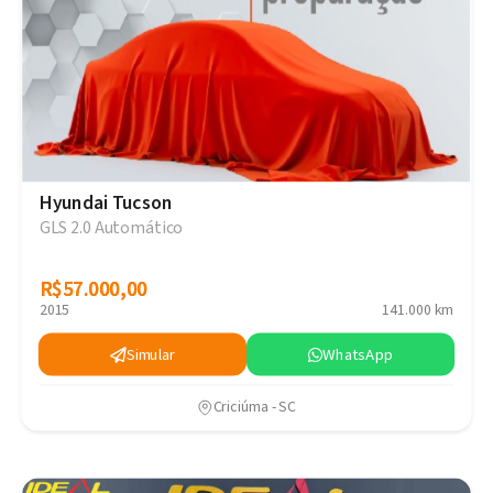
Hyundai Tucson
GLS 2.0 Automático
R$57.000,00
R$57.000,00
2015
141.000 km
Simular
WhatsApp
Criciúma - SC