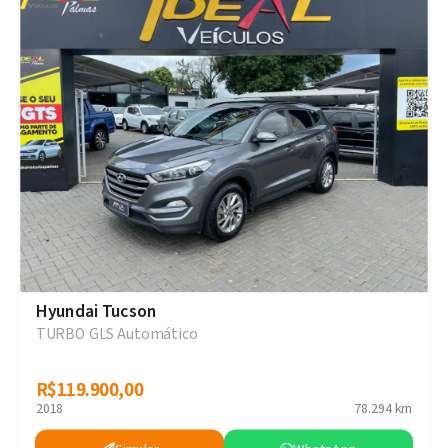
Hyundai Tucson
TURBO GLS Automático
R$119.900,00
R$119.900,00
2018
78.294 km