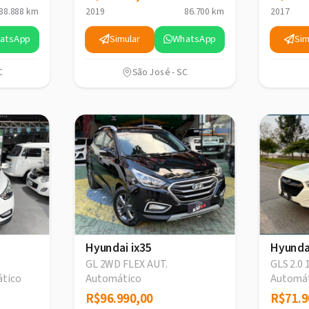
88.888 km
2019
86.700 km
2017
atsApp
Simular
WhatsApp
Sim
C
São José - SC
Hyundai ix35
Hyunda
GL 2WD FLEX AUT.
GLS 2.0 
tico
Automático
Automá
R$96.990,00
R$96.990,00
R$71.9
R$71.9