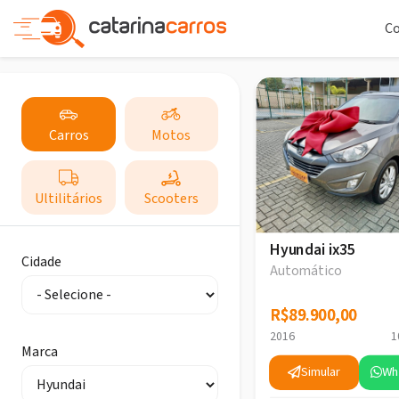
C
Carros
Motos
Ultilitários
Scooters
Hyundai ix35
Cidade
Automático
R$89.900,00
R$89.900,00
2016
1
Marca
Simular
Wh