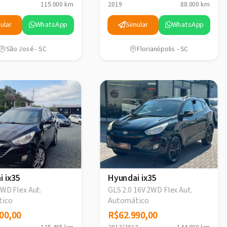
115.000 km
2019
88.000 km
ular
WhatsApp
Simular
WhatsApp
São José - SC
Florianópolis - SC
i ix35
Hyundai ix35
2WD Flex Aut.
GLS 2.0 16V 2WD Flex Aut.
tico
Automático
00,00
00,00
R$62.990,00
R$62.990,00