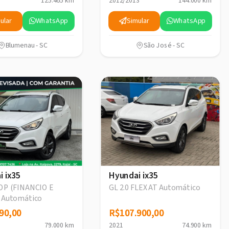
125.465 km
2012/2013
144.000 km
ular
WhatsApp
Simular
WhatsApp
Blumenau - SC
São José - SC
i ix35
Hyundai ix35
TOP (FINANCIO E
GL 2.0 FLEX AT Automático
 Automático
90,00
90,00
R$107.900,00
R$107.900,00
79.000 km
2021
74.900 km