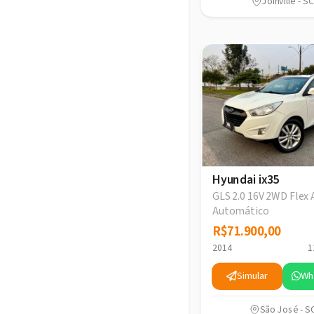
Joinville - SC
Hyundai ix35
GLS 2.0 16V 2WD Flex 
Automático
R$71.900,00
R$71.900,00
2014
1
Simular
Wh
São José - S