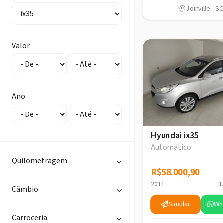
Joinville - SC
Valor
Ano
Hyundai ix35
Automático
Quilometragem
R$58.000,90
R$58.000,90
2011
1
Câmbio
Simular
Wh
Carroceria