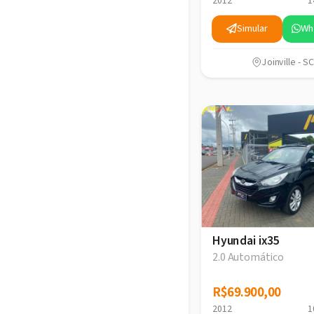
2012
1
Simular
Wh
Joinville - SC
Hyundai ix35
2.0 Automático
R$69.900,00
R$69.900,00
2012
1