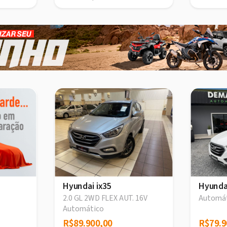
Hyundai ix35
Hyunda
2.0 GL 2WD FLEX AUT. 16V
Automá
Automático
R$89.900,00
R$89.900,00
R$79.9
R$79.9