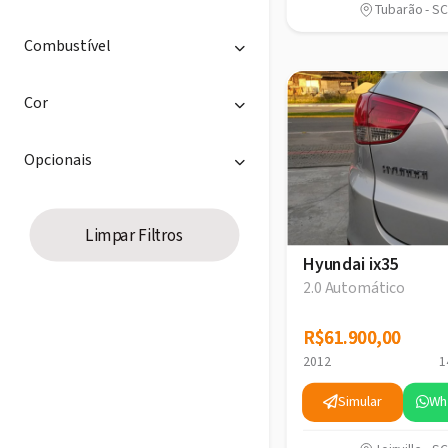
Tubarão - SC
Combustível
Cor
Opcionais
Limpar Filtros
Hyundai ix35
2.0 Automático
R$61.900,00
R$61.900,00
2012
1
Simular
Wh