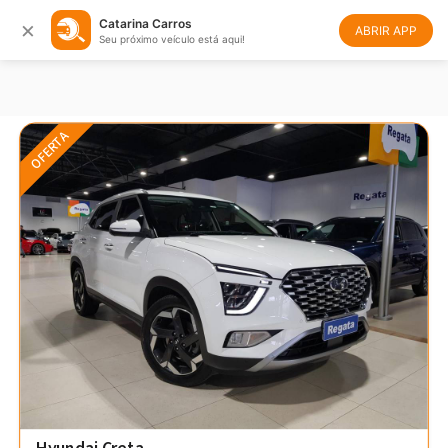
×
Catarina Carros
Filtrar
Ordenar
ABRIR APP
Seu próximo veículo está aqui!
OFERTA