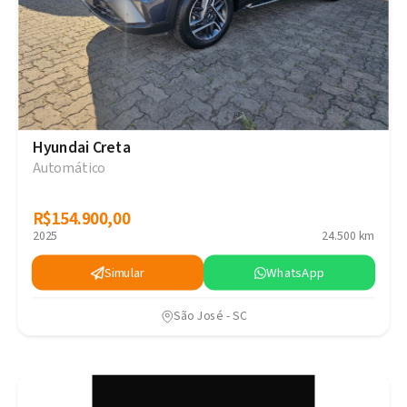
Hyundai Creta
Automático
R$154.900,00
R$154.900,00
2025
24.500 km
Simular
WhatsApp
São José - SC