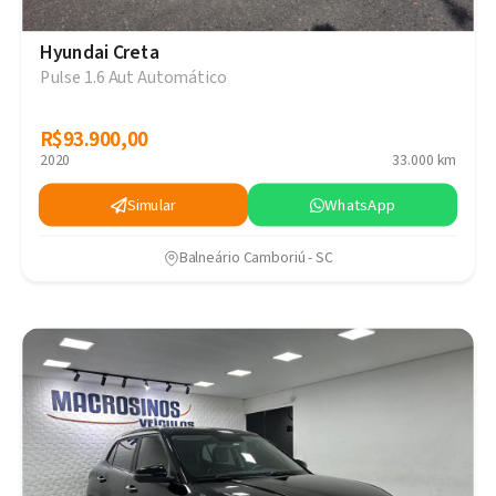
Hyundai Creta
Pulse 1.6 Aut Automático
R$93.900,00
R$93.900,00
2020
33.000 km
Simular
WhatsApp
Balneário Camboriú - SC