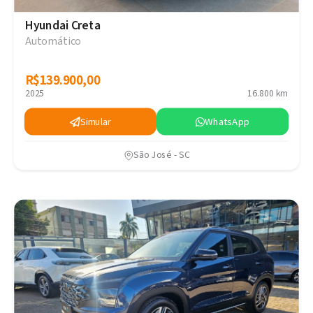
Hyundai Creta
Automático
R$139.900,00
R$139.900,00
2025
16.800 km
Simular
WhatsApp
São José - SC