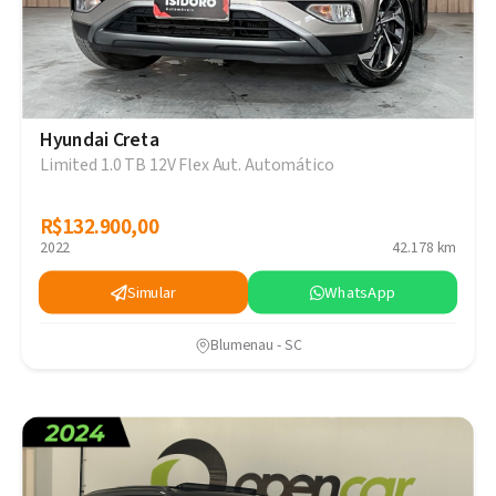
Hyundai Creta
Limited 1.0 TB 12V Flex Aut. Automático
R$132.900,00
R$132.900,00
2022
42.178 km
Simular
WhatsApp
Blumenau - SC