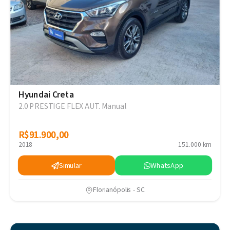
Hyundai Creta
2.0 PRESTIGE FLEX AUT. Manual
R$91.900,00
R$91.900,00
2018
151.000 km
Simular
WhatsApp
Florianópolis - SC