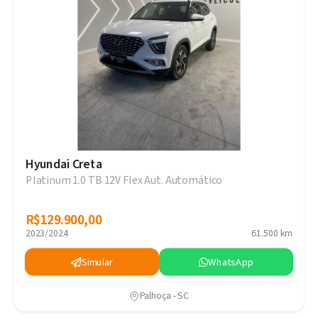
Hyundai Creta
Platinum 1.0 TB 12V Flex Aut. Automático
R$129.900,00
R$129.900,00
2023/2024
61.500 km
Simular
WhatsApp
Palhoça - SC