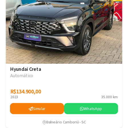
Hyundai Creta
Automático
R$134.900,00
R$134.900,00
2023
35.000 km
Simular
WhatsApp
Balneário Camboriú - SC