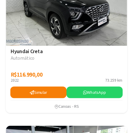
Hyundai Creta
Automático
R$116.990,00
R$116.990,00
2022
73.259 km
Simular
WhatsApp
Canoas - RS