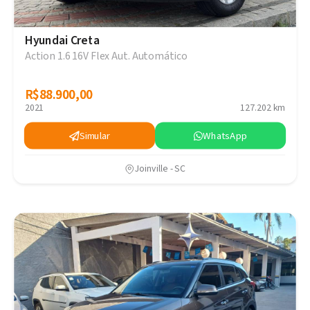
Hyundai Creta
Action 1.6 16V Flex Aut. Automático
R$88.900,00
R$88.900,00
2021
127.202 km
Simular
WhatsApp
Joinville - SC