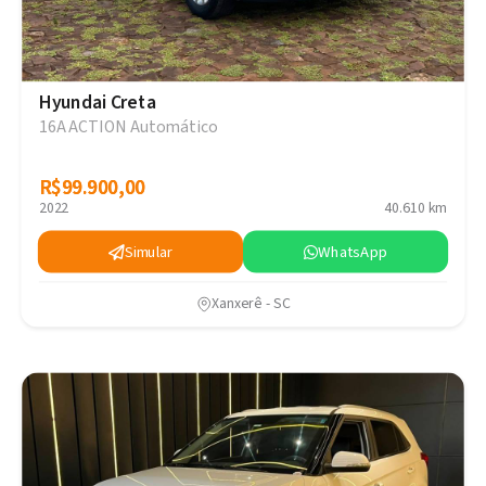
Hyundai Creta
16A ACTION Automático
R$99.900,00
R$99.900,00
2022
40.610 km
Simular
WhatsApp
Xanxerê - SC