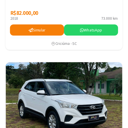
R$82.000,00
R$82.000,00
2018
73.000 km
Simular
WhatsApp
Criciúma - SC