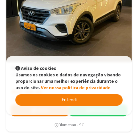
Hyundai Creta
Aviso de cookies
Usamos os cookies e dados de navegação visando
Attitude 1.6 16V Flex Aut. Automático
proporcionar uma melhor experiência durante o
uso do site.
Ver nossa politica de privacidade
R$87.900,00
R$87.900,00
2018
118.400 km
Entendi
Simular
WhatsApp
Blumenau - SC