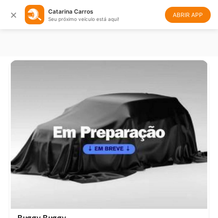
×
Catarina Carros
Filtrar
Ordenar
ABRIR APP
Seu próximo veículo está aqui!