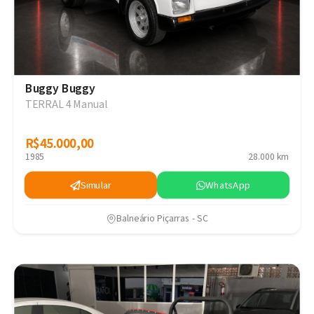
Buggy Buggy
TERRAL 4 Manual
R$45.000,00
R$45.000,00
1985
28.000 km
Simular
WhatsApp
Balneário Piçarras - SC